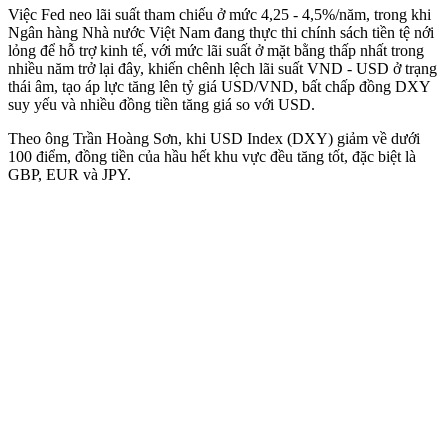
Việc Fed neo lãi suất tham chiếu ở mức 4,25 - 4,5%/năm, trong khi
Ngân hàng Nhà nước Việt Nam đang thực thi chính sách tiền tệ nới
lỏng để hỗ trợ kinh tế, với mức lãi suất ở mặt bằng thấp nhất trong
nhiều năm trở lại đây, khiến chênh lệch lãi suất VND - USD ở trạng
thái âm, tạo áp lực tăng lên tỷ giá USD/VND, bất chấp đồng DXY
suy yếu và nhiều đồng tiền tăng giá so với USD.
Theo ông Trần Hoàng Sơn, khi USD Index (DXY) giảm về dưới
100 điểm, đồng tiền của hầu hết khu vực đều tăng tốt, đặc biệt là
GBP, EUR và JPY.