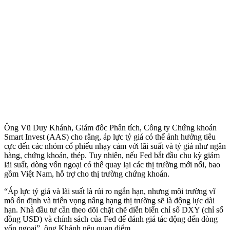
Ông Vũ Duy Khánh, Giám đốc Phân tích, Công ty Chứng khoán
Smart Invest (AAS) cho rằng, áp lực tỷ giá có thể ảnh hưởng tiêu
cực đến các nhóm cổ phiếu nhạ‌y cả‌m với lãi suất và tỷ giá như ngân
hàng, chứng khoán, thép. Tuy nhiên, nếu Fed bắt đầu chu kỳ giảm
lãi suất, dòng vốn ngoại có thể quay lại các thị trường mới nổi, bao
gồm Việt Nam, hỗ trợ cho thị trường chứng khoán.
“Áp lực tỷ giá và lãi suất là rủi ro ngắn hạn, nhưng môi trường vĩ
mô ổn định và triển vọng nâng hạng thị trường sẽ là động lực dài
hạn. Nhà đầu tư cần theo dõi chặt chẽ diễn biến chỉ số DXY (chỉ số
đồng USD) và chính sách của Fed để đánh giá tác động đến dòng
vốn ngoại”, ông Khánh nêu quan điểm.