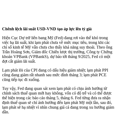
Chênh lệch lãi suất USD-VND tạo áp lực lên tỷ giá
Hiện Cục Dự trữ liên bang Mỹ (Fed) đang rơi vào thế khó trong
việc hạ lãi suất, khi lạm phát chưa về mức mục tiêu, trong khi các
chỉ số kinh tế Mỹ vẫn chưa cho thấy khả năng suy thoái. Theo ông
Trần Hoàng Sơn, Giám đốc Chiến lược thị trường, Công ty Chứng
khoán VPBank (VPBankS), dự báo tới tháng 9/2025, Fed có một
đợt cắt giảm lãi suất.
Lạm phát lõi của CPI đang có dấu hiệu giảm nhiệt; lạm phát PPI
cũng đang giảm rất nhanh sau mức đỉnh tháng 3; lạm phát PCE
cũng tiếp tục đi xuống.
Tuy vậy, Fed đang quan sát xem lạm phát có chịu ảnh hưởng từ
chính sách thuế quan mới hay không, vốn có độ trễ và có thể được
thể hiện trong các báo cáo tháng 5, tháng 6. Fed từng đưa ra nhận
định thuế quan sẽ chỉ ảnh hưởng đến lạm phát Mỹ một lần, sau đó,
lạm phát sẽ hạ nhiệt vì nhìn chung giá cả đang trong xu hướng giảm
dần.