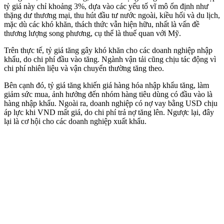
tỷ giá này chỉ khoảng 3%, dựa vào các yếu tố vĩ mô ổn định như
thặng dư thương mại, thu hút đầu tư nước ngoài, kiều hối và du lịch,
mặc dù các khó khăn, thách thức vẫn hiện hữu, nhất là vấn đề
thương lượng song phương, cụ thể là thuế quan với Mỹ.
Trên thực tế, tỷ giá tăng gây khó khăn cho các doanh nghiệp nhập
khẩu, do chi phí đầu vào tăng. Ngành vận tải cũng chịu tác động vì
chi phí nhiên liệu và vận chuyển thường tăng theo.
Bên cạnh đó, tỷ giá tăng khiến giá hàng hóa nhập khẩu tăng, làm
giảm sức mua, ảnh hưởng đến nhóm hàng tiêu dùng có đầu vào là
hàng nhập khẩu. Ngoài ra, doanh nghiệp có nợ vay bằng USD chịu
áp lực khi VND mất giá, do chi phí trả nợ tăng lên. Ngược lại, đây
lại là cơ hội cho các doanh nghiệp xuất khẩu.