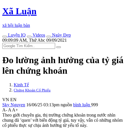
Xã Luận
xã hội luận bàn
Luyện IQ
Videos
Ngày Đẹp
09:09:09 AM, Thứ Abc 09/09/2021
Đo lường ảnh hưởng của tỷ giá
lên chứng khoán
Kinh Tế
Chứng Khoán Cổ Phiếu
VN
EN
Sky Nguyen
16/06/25 03:13pm
nguồn
bình luận
999
A-
A
A+
Theo giới chuyên gia, thị trường chứng khoán trong nước nhìn
chung đã ’quen’ với biến động tỷ giá, tuy vậy, vẫn có những nhóm
cổ phiếu thực sự chịu ảnh hưởng từ yếu tố này.