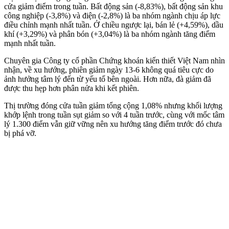
cửa giảm điểm trong tuần. Bất động sản (-8,83%), bất động sản khu
công nghiệp (-3,8%) và điện (-2,8%) là ba nhóm ngành chịu áp lực
điều chỉnh mạnh nhất tuần. Ở chiều ngược lại, bán lẻ (+4,59%), dầu
khí (+3,29%) và phân bón (+3,04%) là ba nhóm ngành tăng điểm
mạnh nhất tuần.
Chuyên gia Công ty cổ phần Chứng khoán kiến thiết Việt Nam nhìn
nhận, về xu hướng, phiên giảm ngày 13-6 không quá tiêu cực do
ảnh hưởng tâm lý đến từ yếu tố bên ngoài. Hơn nữa, đà giảm đã
được thu hẹp hơn phân nửa khi kết phiên.
Thị trường đóng cửa tuần giảm tổng cộng 1,08% nhưng khối lượng
khớp lệnh trong tuần sụt giảm so với 4 tuần trước, cùng với mốc tâm
lý 1.300 điểm vẫn giữ vững nên xu hướng tăng điểm trước đó chưa
bị phá vỡ.