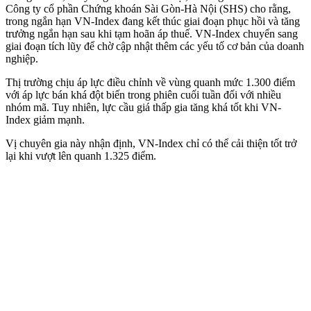
Công ty cổ phần Chứng khoán Sài Gòn-Hà Nội (SHS) cho rằng,
trong ngắn hạn VN-Index đang kết thúc giai đoạn phục hồi và tăng
trưởng ngắn hạn sau khi tạm hoãn áp thuế. VN-Index chuyển sang
giai đoạn tích lũy để chờ cập nhật thêm các yếu tố cơ bản của doanh
nghiệp.
Thị trường chịu áp lực điều chỉnh về vùng quanh mức 1.300 điểm
với áp lực bán khá đột biến trong phiên cuối tuần đối với nhiều
nhóm mã. Tuy nhiên, lực cầu giá thấp gia tăng khá tốt khi VN-
Index giảm mạnh.
Vị chuyên gia này nhận định, VN-Index chỉ có thể cải thiện tốt trở
lại khi vượt lên quanh 1.325 điểm.