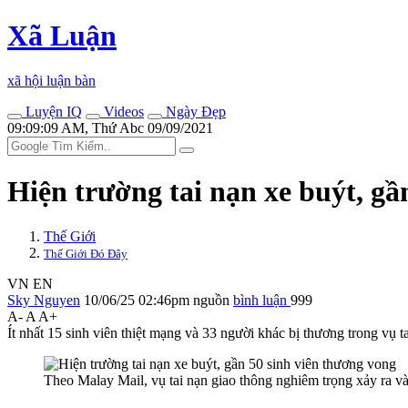
Xã Luận
xã hội luận bàn
Luyện IQ
Videos
Ngày Đẹp
09:09:09 AM, Thứ Abc 09/09/2021
Hiện trường tai nạn xe buýt, gầ
Thế Giới
Thế Giới Đó Đây
VN
EN
Sky Nguyen
10/06/25 02:46pm
nguồn
bình luận
999
A-
A
A+
Ít nhất 15 sinh viên thiệt mạng và 33 người khác bị thương trong vụ t
Theo Malay Mail, vụ tai nạn giao thông nghiêm trọng xảy ra v