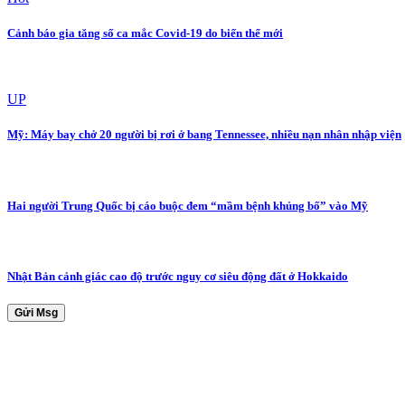
Cảnh báo gia tăng số ca mắc Covid-19 do biến thể mới
UP
Mỹ: Máy bay chở 20 người bị rơi ở bang Tennessee, nhiều nạn nhân nhập viện
Hai người Trung Quốc bị cáo buộc đem “mầm bệnh khủng bố” vào Mỹ
Nhật Bản cảnh giác cao độ trước nguy cơ siêu động đất ở Hokkaido
Gửi Msg