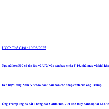
HOT: Thế Giới : 10/06/2025
Nga nã hơn 500 cả tên lửa và UAV vào sân bay chứa F-16, nhà máy vũ khí, k
Đến lượt Đông Nam Á “chao đảo” sau hạn chế nhập cảnh của ông Trump
Ông Trump ủng hộ bắt Thống đốc California, 700 lính thủy đánh bộ tới Los An