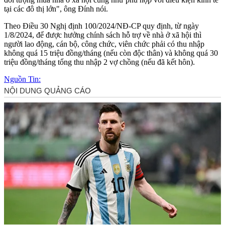
tại các đô thị lớn", ông Đính nói.
Theo Điều 30 Nghị định 100/2024/NĐ-CP quy định, từ ngày
1/8/2024, để được hưởng chính sách hỗ trợ về nhà ở xã hội thì
người lao động, cán bộ, công chức, viên chức phải có thu nhập
không quá 15 triệu đồng/tháng (nếu còn độc thân) và không quá 30
triệu đồng/tháng tổng thu nhập 2 vợ chồng (nếu đã kết hôn).
Nguồn Tin: