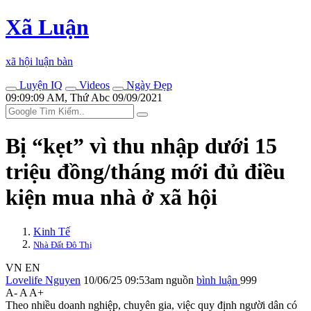
Xã Luận
xã hội luận bàn
Luyện IQ
Videos
Ngày Đẹp
09:09:09 AM, Thứ Abc 09/09/2021
Bị “kẹt” vì thu nhập dưới 15
triệu đồng/tháng mới đủ điều
kiện mua nhà ở xã hội
Kinh Tế
Nhà Đất Đô Thị
VN
EN
Lovelife Nguyen
10/06/25 09:53am
nguồn
bình luận
999
A-
A
A+
Theo nhiều doanh nghiệp, chuyên gia, việc quy định người dân có