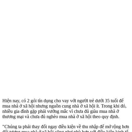
Hiện nay, có 2 gói tín dụng cho vay với người trẻ dưới 35 tuổi để
mua nhà ở xã hội nhưng nguồn cung nhà ở xã hội ít. Trong khi đó,
nhiều gia đình gặp phải vướng mắc vì chưa đủ giàu mua nhà ở
thương mại và chưa đủ nghèo mua nhà ở xã hội theo quy định.
"Chúng ta phải thay đổi ngay điều kiện về thu nhập để mở rộng hơn
đối tượng mua nhà ở xã hội cũng như phù hợp với điều kiện kinh tế