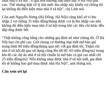
mua nhà ở xã hội , vì giá nhà thương mại hiện nay ở Hà Nội quá
cao. Thế nhưng thật vô lý khi mức thu nhập này khiến vợ chồng tôi
lại không đủ điều kiện mua nhà ở xã hội", chị Linh nói.
Còn anh Nguyễn Hưng (Hà Đông, Hà Nội) cũng khổ sở vì thu
nhập 2 vợ chồng 35 triệu đồng/tháng được coi là thu nhập cao nên
không đủ điều kiện mua nhà ở xã hội trong khi các tiêu chí khác đều
đáp ứng được hết.
"Thật không công bằng cho những gia đình trẻ như chúng tôi. Ở Hà
Nội bao chi phí cao. Giờ chung cư thương mại mới mở bán giá
trung bình 80 triệu đồng/tháng quá sức với gia đình tôi. Thậm chí
nhà ở xã hội đã qua sử dụng cũng lên tới 60 -65 triệu đồng/m2 trong
khi đó các dự án nhà ở xã hội chuẩn bị mở bán có giá cao nhất chỉ
25 triệu đồng/m2. Nếu không mua được nhà ở xã hội mới, gia đình
tôi sẽ không bao giờ mua được nhà Hà Nội", anh Hưng nói.
Cần xem xét lại