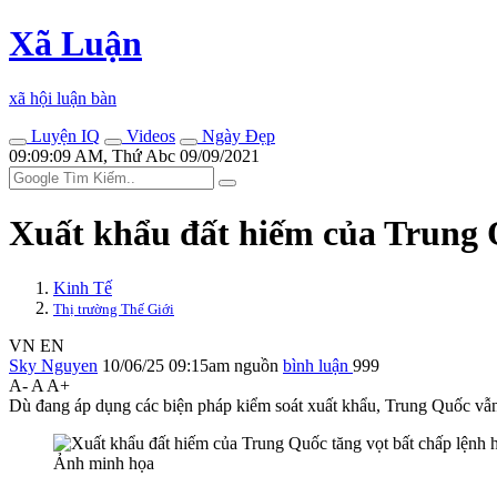
Xã Luận
xã hội luận bàn
Luyện IQ
Videos
Ngày Đẹp
09:09:09 AM, Thứ Abc 09/09/2021
Xuất khẩu đất hiếm của Trung Q
Kinh Tế
Thị trường Thế Giới
VN
EN
Sky Nguyen
10/06/25 09:15am
nguồn
bình luận
999
A-
A
A+
Dù đang áp dụng các biện pháp kiểm soát xuất khẩu, Trung Quốc vẫn
Ảnh minh họa