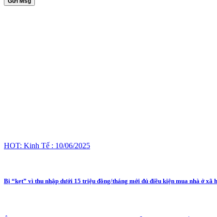
Gửi Msg
HOT: Kinh Tế : 10/06/2025
Bị “kẹt” vì thu nhập dưới 15 triệu đồng/tháng mới đủ điều kiện mua nhà ở xã 