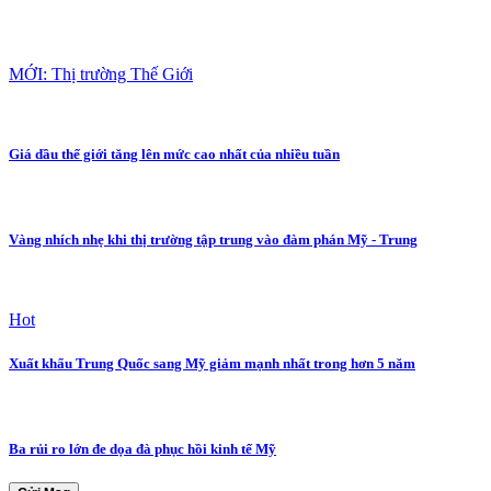
MỚI: Thị trường Thế Giới
Giá dầu thế giới tăng lên mức cao nhất của nhiều tuần
Vàng nhích nhẹ khi thị trường tập trung vào đàm phán Mỹ - Trung
Hot
Xuất khẩu Trung Quốc sang Mỹ giảm mạnh nhất trong hơn 5 năm
Ba rủi ro lớn đe dọa đà phục hồi kinh tế Mỹ