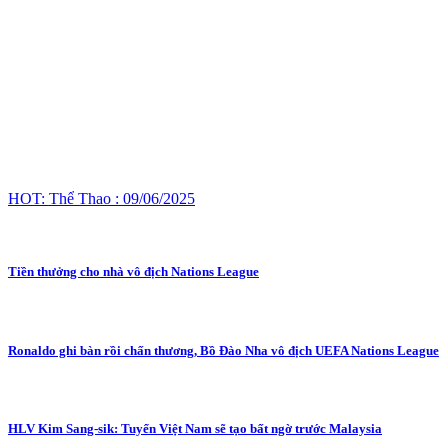
HOT: Thể Thao : 09/06/2025
Tiền thưởng cho nhà vô địch Nations League
Ronaldo ghi bàn rồi chấn thương, Bồ Đào Nha vô địch UEFA Nations League
HLV Kim Sang-sik: Tuyển Việt Nam sẽ tạo bất ngờ trước Malaysia