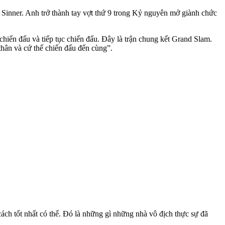
ớc Sinner. Anh trở thành tay vợt thứ 9 trong Kỷ nguyên mở giành chức
i chiến đấu và tiếp tục chiến đấu. Đây là trận chung kết Grand Slam.
thân và cứ thế chiến đấu đến cùng”.
ách tốt nhất có thể. Đó là những gì những nhà vô địch thực sự đã