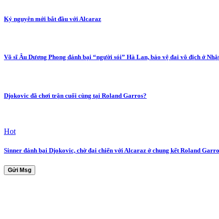
Kỷ nguyên mới bắt đầu với Alcaraz
Võ sĩ Âu Dương Phong đánh bại “người sói” Hà Lan, bảo vệ đai vô địch ở Nhậ
Djokovic đã chơi trận cuối cùng tại Roland Garros?
Hot
Sinner đánh bại Djokovic, chờ đại chiến với Alcaraz ở chung kết Roland Garr
Gửi Msg