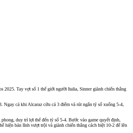
2025. Tay vợt số 1 thế giới người Italia, Sinner giành chiến thắng
-3. Ngay cả khi Alcaraz cứu cả 3 điểm và rút ngắn tỷ số xuống 5-4,
 phong, duy trì lợi thế đến tỷ số 5-4. Bước vào game quyết định,
ể hiện bản lĩnh vượt trội và giành chiến thắng cách biệt 10-2 để lên