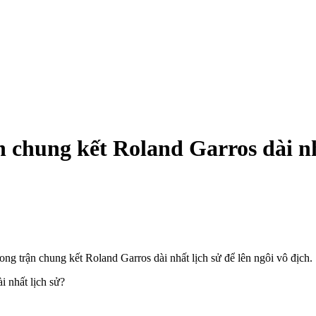
ận chung kết Roland Garros dài nh
ng trận chung kết Roland Garros dài nhất lịch sử để lên ngôi vô địch. 