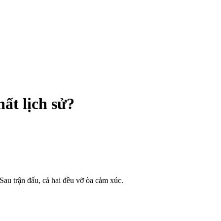
ất lịch sử?
Sau trận đấu, cả hai đều vỡ òa cảm xúc.