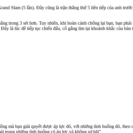
Grand Slam (5 lần). Đây cũng là trận thắng thứ 5 liên tiếp của anh trư
 thắng trong 3 sét hơn. Tuy nhiên, khi hoàn cảnh chống lại bạn, bạn phả
Đây là lúc để tiếp tục chiến đấu, cố gắng tìm lại khoảnh khắc của bản 
ống mà bạn giải quyết được áp lực đó, với những tình huống đó, theo c
mái trong những tình huống có áp lực và không sợ hãi”.