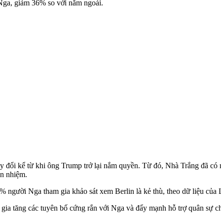
Nga, giảm 36% so với năm ngoái.
y đổi kể từ khi ông Trump trở lại nắm quyền. Từ đó, Nhà Trắng đã có
ền nhiệm.
% người Nga tham gia khảo sát xem Berlin là kẻ thù, theo dữ liệu của
gia tăng các tuyên bố cứng rắn với Nga và đẩy mạnh hỗ trợ quân sự c