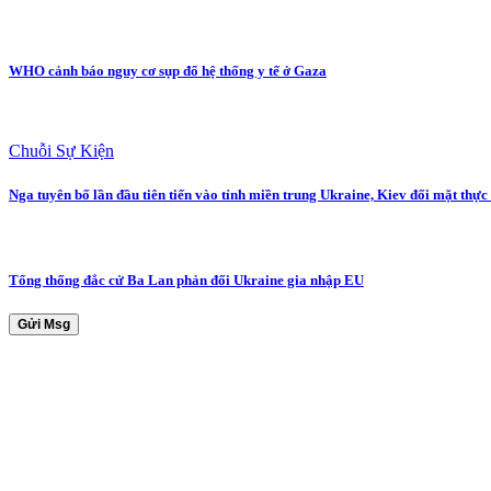
WHO cảnh báo nguy cơ sụp đổ hệ thống y tế ở Gaza
Chuỗi Sự Kiện
Nga tuyên bố lần đầu tiên tiến vào tỉnh miền trung Ukraine, Kiev đối mặt thực
Tổng thống đắc cử Ba Lan phản đối Ukraine gia nhập EU
Gửi Msg