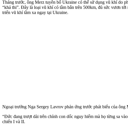
Tháng trước, ông Merz tuyên bố Ukraine có thể sử dụng vũ khí do ph
“khả thi”. Đây là loại vũ khí có tầm bắn trên 500km, đủ sức vươn t
triển vũ khí tầm xa ngay tại Ukraine.
Ngoại trưởng Nga Sergey Lavrov phản ứng trước phát biểu của ông Me
“Đức đang trượt dài trên chính con dốc nguy hiểm mà họ từng sa vào 
chiến I và II.