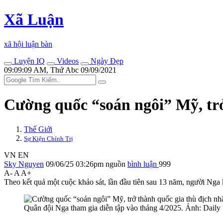
Xã Luận
xã hội luận bàn
Luyện IQ
Videos
Ngày Đẹp
09:09:09 AM, Thứ Abc 09/09/2021
Cường quốc “soán ngôi” Mỹ, trở
Thế Giới
Sự Kiện Chính Trị
VN
EN
Sky Nguyen
09/06/25 03:26pm
nguồn
bình luận
999
A-
A
A+
Theo kết quả một cuộc khảo sát, lần đầu tiên sau 13 năm, người Nga 
Quân đội Nga tham gia diễn tập vào tháng 4/2025. Ảnh: Daily