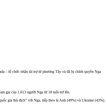
ada – tổ chức nhận tài trợ từ phương Tây và đã bị chính quyền Nga
 gia của 1.613 người Nga từ 1‌8 tuổ‌i trở lên.
quốc gia thù địch” với Nga, tiếp theo là Anh (49%) và Ukraine (43%).