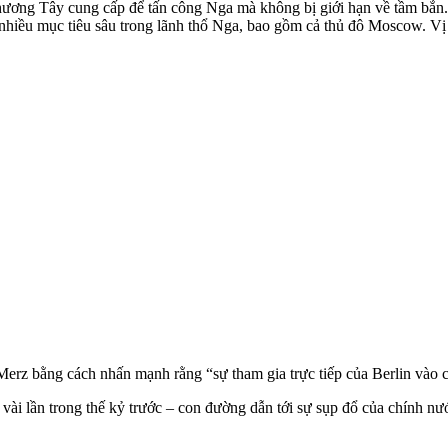
ương Tây cung cấp để tấn công Nga mà không bị giới hạn về tầm bắn. 
ới nhiều mục tiêu sâu trong lãnh thổ Nga, bao gồm cả thủ đô Moscow. 
rz bằng cách nhấn mạnh rằng “sự tham gia trực tiếp của Berlin vào cu
vài lần trong thế kỷ trước – con đường dẫn tới sự sụp đổ của chính nướ