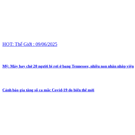
HOT: Thế Giới : 09/06/2025
Mỹ: Máy bay chở 20 người bị rơi ở bang Tennessee, nhiều nạn nhân nhập viện
Cảnh báo gia tăng số ca mắc Covid-19 do biến thể mới