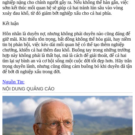
nghiệp nặng cho chính người gây ra. Nếu không thể hàn gắn, việc
sớm kết thúc mối quan hệ sẽ giúp cả hai tránh lún sâu vào vòng
xoáy đau khổ, từ đó giảm bớt nghiệp xấu cho cả hai phía.
Kết luận
Hôn nhân là duyên nợ, nhưng không phải duyên nào cũng đáng để
giữ mãi. Khi thiếu tôn trọng, bất đồng không thể hòa giải, hay niềm
tin bị phản bội, việc kéo dài mối quan hệ có thể tạo thêm nghiệp
chướng, khiến cả hai thêm đau khổ. Buông tay trong những trường
hợp này không phải là thất bại, mà là cách để giải thoát, để cả hai
tìm lại sự bình an và cơ hội sống một cuộc đời tốt đẹp hơn. Hãy trân
trọng duyên lành, nhưng cũng dũng cảm buông bỏ khi duyên đã tận
để bớt đi nghiệp xấu trong đời.
Nguồn Tin: