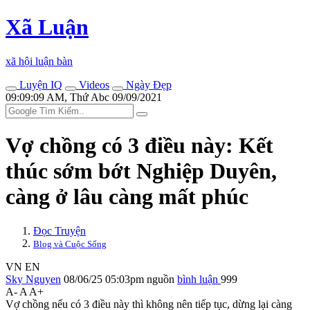
Xã Luận
xã hội luận bàn
Luyện IQ
Videos
Ngày Đẹp
09:09:09 AM, Thứ Abc 09/09/2021
Vợ chồng có 3 điều này: Kết
thúc sớm bớt Nghiệp Duyên,
càng ở lâu càng mất phúc
Đọc Truyện
Blog và Cuộc Sống
VN
EN
Sky Nguyen
08/06/25 05:03pm
nguồn
bình luận
999
A-
A
A+
Vợ chồng nếu có 3 điều này thì không nên tiếp tục, dừng lại càng