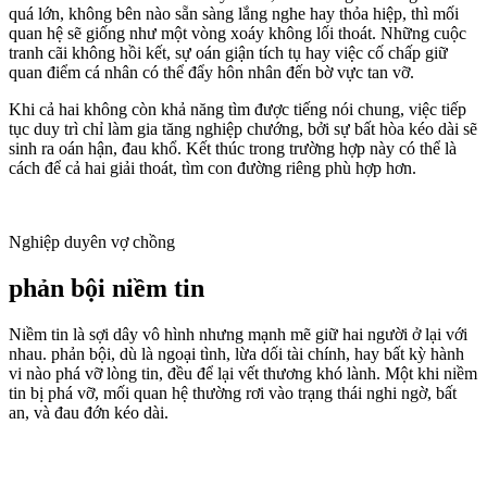
quá lớn, không bên nào sẵn sàng lắng nghe hay thỏa hiệp, thì mối
quan hệ sẽ giống như một vòng xoáy không lối thoát. Những cuộc
tranh cãi không hồi kết, sự oán giận tích tụ hay việc cố chấp giữ
quan điểm cá nhân có thể đẩy hôn nhân đến bờ vực tan vỡ.
Khi cả hai không còn khả năng tìm được tiếng nói chung, việc tiếp
tục duy trì chỉ làm gia tăng nghiệp chướng, bởi sự bất hòa kéo dài sẽ
sinh ra oán hận, đau khổ. Kết thúc trong trường hợp này có thể là
cách để cả hai giải thoát, tìm con đường riêng phù hợp hơn.
Nghiệp duyên vợ chồng
phản bội niềm tin
Niềm tin là sợi dây vô hình nhưng mạnh mẽ giữ hai người ở lại với
nhau. phản bội, dù là ngoại tình, lừa dối tài chính, hay bất kỳ hành
vi nào phá vỡ lòng tin, đều để lại vết thương khó lành. Một khi niềm
tin bị phá vỡ, mối quan hệ thường rơi vào trạng thái nghi ngờ, bất
an, và đau đớn kéo dài.