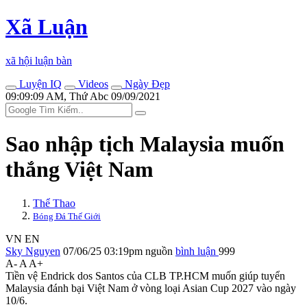
Xã Luận
xã hội luận bàn
Luyện IQ
Videos
Ngày Đẹp
09:09:09 AM, Thứ Abc 09/09/2021
Sao nhập tịch Malaysia muốn
thắng Việt Nam
Thể Thao
Bóng Đá Thế Giới
VN
EN
Sky Nguyen
07/06/25 03:19pm
nguồn
bình luận
999
A-
A
A+
Tiền vệ Endrick dos Santos của CLB TP.HCM muốn giúp tuyển
Malaysia đánh bại Việt Nam ở vòng loại Asian Cup 2027 vào ngày
10/6.