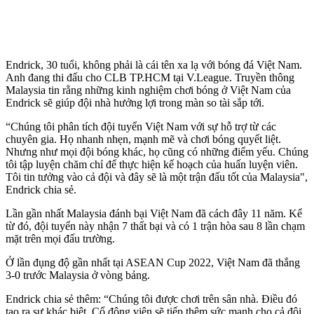
Endrick, 30 tuổi, không phải là cái tên xa lạ với bóng đá Việt Nam.
Anh đang thi đấu cho CLB TP.HCM tại V.League. Truyền thông
Malaysia tin rằng những kinh nghiệm chơi bóng ở Việt Nam của
Endrick sẽ giúp đội nhà hưởng lợi trong màn so tài sắp tới.
“Chúng tôi phân tích đội tuyển Việt Nam với sự hỗ trợ từ các
chuyên gia. Họ nhanh nhẹn, mạnh mẽ và chơi bóng quyết liệt.
Nhưng như mọi đội bóng khác, họ cũng có những điểm yếu. Chúng
tôi tập luyện chăm chỉ để thực hiện kế hoạch của huấn luyện viên.
Tôi tin tưởng vào cả đội và đây sẽ là một trận đấu tốt của Malaysia",
Endrick chia sẻ.
Lần gần nhất Malaysia đánh bại Việt Nam đã cách đây 11 năm. Kể
từ đó, đội tuyển này nhận 7 thất bại và có 1 trận hòa sau 8 lần chạm
mặt trên mọi đấu trường.
Ở lần đụng độ gần nhất tại ASEAN Cup 2022, Việt Nam đã thắng
3-0 trước Malaysia ở vòng bảng.
Endrick chia sẻ thêm: “Chúng tôi được chơi trên sân nhà. Điều đó
tạo ra sự khác biệt. Cổ động viên sẽ tiếp thêm sức mạnh cho cả đội