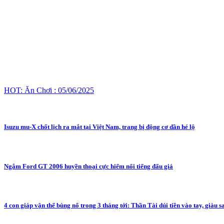
HOT: Ăn Chơi : 05/06/2025
Isuzu mu-X chốt lịch ra mắt tại Việt Nam, trang bị động cơ dần hé lộ
Ngắm Ford GT 2006 huyền thoại cực hiếm nổi tiếng đấu giá
4 con giáp vận thế bùng nổ trong 3 tháng tới: Thần Tài dúi tiền vào tay, giàu 