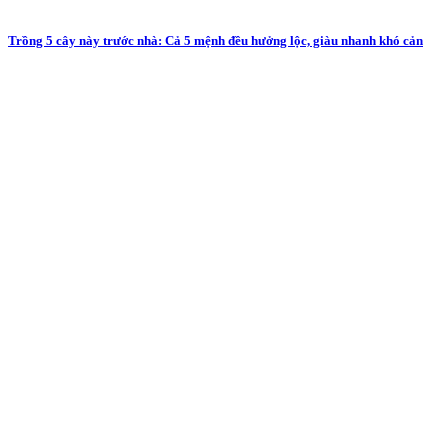
Trồng 5 cây này trước nhà: Cả 5 mệnh đều hưởng lộc, giàu nhanh khó cản