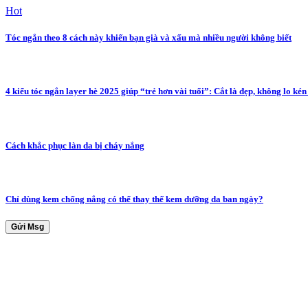
Hot
Tóc ngắn theo 8 cách này khiến bạn già và xấu mà nhiều người không biết
4 kiểu tóc ngắn layer hè 2025 giúp “trẻ hơn vài tuổi”: Cắt là đẹp, không lo ké
Cách khắc phục làn da bị cháy nắng
Chỉ dùng kem chống nắng có thể thay thế kem dưỡng da ban ngày?
Gửi Msg