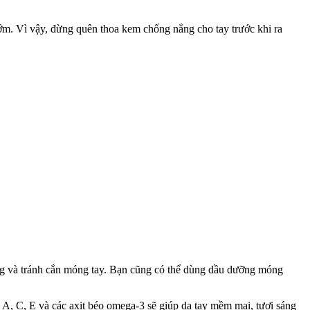
m. Vì vậy, đừng quên thoa kem chống nắng cho tay trước khi ra
ng và tránh cắn móng tay. Bạn cũng có thể dùng dầu dưỡng móng
A, C, E và các axit béo omega-3 sẽ giúp da tay mềm mại, tươi sáng