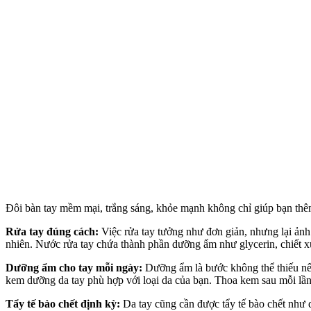
Đôi bàn tay mềm mại, trắng sáng, khỏe mạnh không chỉ giúp bạn thêm 
Rửa tay đúng cách:
Việc rửa tay tưởng như đơn giản, nhưng lại ảnh
nhiên. Nước rửa tay chứa thành phần dưỡng ẩm như glycerin, chiết xuấ
Dưỡng ẩm cho tay mỗi ngày:
Dưỡng ẩm là bước không thể thiếu n
kem dưỡng da tay phù hợp với loại da của bạn. Thoa kem sau mỗi lần r
Tẩy tế bào chết định kỳ:
Da tay cũng cần được tẩy tế bào chết như 