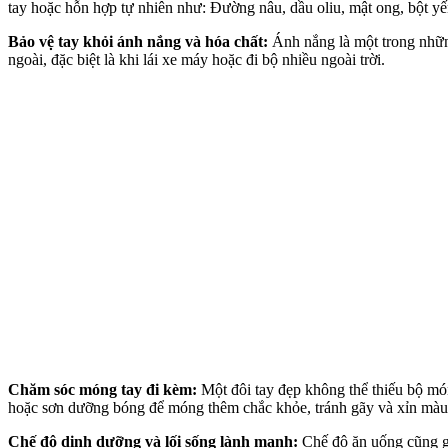
tay hoặc hỗn hợp tự nhiên như: Đường nâu, dầu oliu, mật ong, bột
Bảo vệ tay khỏi ánh nắng và hó‌a chấ‌t:
Ánh nắng là một trong nhữn
ngoài, đặc biệt là khi lái xe máy hoặc đi bộ nhiều ngoài trời.
Chăm sóc móng tay đi kèm:
Một đôi tay đẹp không thể thiếu bộ m
hoặc sơn dưỡng bóng để móng thêm chắc khỏe, tránh gãy và xỉn màu
Chế độ dinh dưỡng và lối sống lành mạnh:
Chế độ ăn uống cũng gó