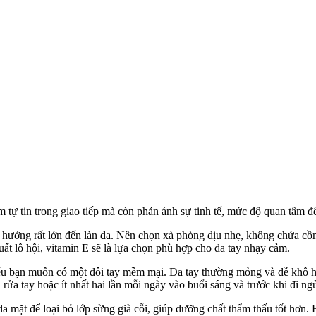
tự tin trong giao tiếp mà còn phản ánh sự tinh tế, mức độ quan tâm đ
 hưởng rất lớn đến làn da. Nên chọn xà phòng dịu nhẹ, không chứa cồn 
t lô hội, vitamin E sẽ là lựa chọn phù hợp cho da tay nhạ‌y cả‌m.
ếu bạn muốn có một đôi tay mềm mại. Da tay thường mỏng và dễ khô 
ửa tay hoặc ít nhất hai lần mỗi ngày vào buổi sáng và trước khi đi ng
da mặt để loại bỏ lớp sừng già cỗi, giúp dưỡng chất thẩm thấu tốt hơn.