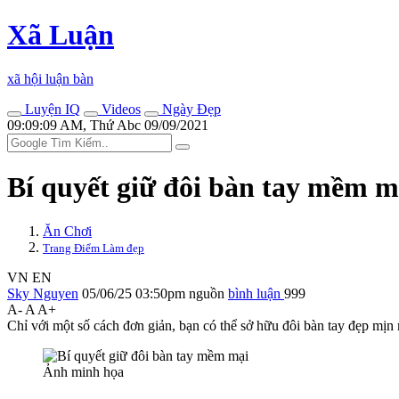
Xã Luận
xã hội luận bàn
Luyện IQ
Videos
Ngày Đẹp
09:09:09 AM, Thứ Abc 09/09/2021
Bí quyết giữ đôi bàn tay mềm m
Ăn Chơi
Trang Điểm Làm đẹp
VN
EN
Sky Nguyen
05/06/25 03:50pm
nguồn
bình luận
999
A-
A
A+
Chỉ với một số cách đơn giản, bạn có thể sở hữu đôi bàn tay đẹp mịn
Ảnh minh họa