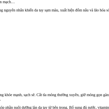
 yến mạch…
g nguyên nhân khiến da tay sạm màu, xuất hiện đốm nâu và lão hóa sớ
óng khỏe mạnh, sạch sẽ. Cắt tỉa móng thường xuyên, giữ móng gọn gà
.
p phần nuôi dưỡng làn da tay từ bên trong. Bổ sung đủ nước, vitamin 