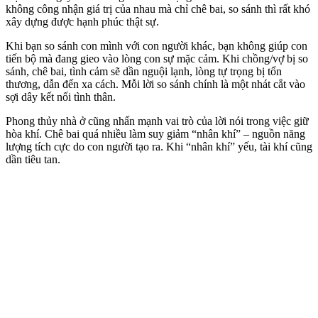
không công nhận giá trị của nhau mà chỉ chê bai, so sánh thì rất khó
xây dựng được hạnh phúc thật sự.
Khi bạn so sánh con mình với con người khác, bạn không giúp con
tiến bộ mà đang gieo vào lòng con sự mặc cảm. Khi chồng/vợ bị so
sánh, chê bai, tình cảm sẽ dần nguội lạnh, lòng tự trọng bị tổn
thương, dẫn đến xa cách. Mỗi lời so sánh chính là một nhát cắt vào
sợi dây kết nối tình thân.
Phong thủy nhà ở cũng nhấn mạnh vai trò của lời nói trong việc giữ
hòa khí. Chê bai quá nhiều làm suy giảm “nhân khí” – nguồn năng
lượng tích cực do con người tạo ra. Khi “nhân khí” yếu, tài khí cũng
dần tiêu tan.