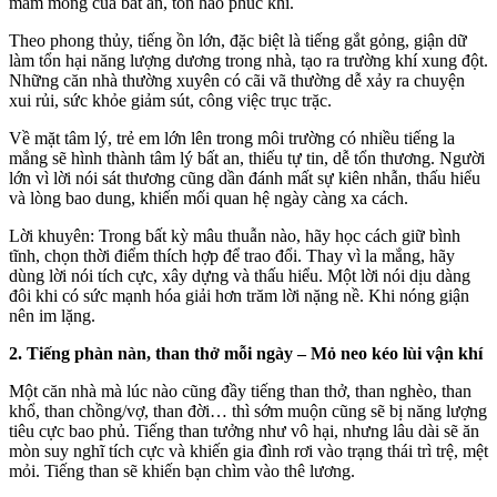
mầm mống của bất an, tổn hao phúc khí.
Theo phong thủy, tiếng ồn lớn, đặc biệt là tiếng gắt gỏng, giận dữ
làm tổn hại năng lượng dương trong nhà, tạo ra trường khí xung đột.
Những căn nhà thường xuyên có cãi vã thường dễ xảy ra chuyện
xui rủi, sức khỏe giảm sút, công việc trục trặc.
Về mặt tâm lý, trẻ em lớn lên trong môi trường có nhiều tiếng la
mắng sẽ hình thành tâm lý bất an, thiếu tự tin, dễ tổn thương. Người
lớn vì lời nói sát thương cũng dần đánh mất sự kiên nhẫn, thấu hiểu
và lòng bao dung, khiến mối quan hệ ngày càng xa cách.
Lời khuyên: Trong bất kỳ mâu thuẫn nào, hãy học cách giữ bình
tĩnh, chọn thời điểm thích hợp để trao đổi. Thay vì la mắng, hãy
dùng lời nói tích cực, xây dựng và thấu hiểu. Một lời nói dịu dàng
đôi khi có sức mạnh hóa giải hơn trăm lời nặng nề. Khi nóng giận
nên im lặng.
2. Tiếng phàn nàn, than thở mỗi ngày – Mỏ neo kéo lùi vận khí
Một căn nhà mà lúc nào cũng đầy tiếng than thở, than nghèo, than
khổ, than chồng/vợ, than đời… thì sớm muộn cũng sẽ bị năng lượng
tiêu cực bao phủ. Tiếng than tưởng như vô hại, nhưng lâu dài sẽ ăn
mòn suy nghĩ tích cực và khiến gia đình rơi vào trạng thái trì trệ, mệt
mỏi. Tiếng than sẽ khiến bạn chìm vào thê lương.