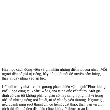
Hãy học cách động viên và ghi nhận những điểm tốt của nhau. Mỗi
người đều có giá trị riêng, hãy dùng lời nói để truyền cảm hứng,
thay vì đẩy nhau vào áp lực.
Lời nói trong nhà – chiếc gương phản chiếu vận mệnh“Phúc khí tại
khẩu, họa cũng tại khẩu” – ông cha ta đã đúc kết rất rõ. Một gia
đình có vận tốt không phải vì giàu có hay sang trọng, mà vì trong
nhà có những tiếng nói êm ái, tử tế và đầy yêu thương. Ngược lại,
nếu quanh năm suốt tháng chỉ có tiếng quát tháo, than vãn và chỉ
trích thì dù nhà đẹp đến đâu cũng khó giữ được sự an lành.