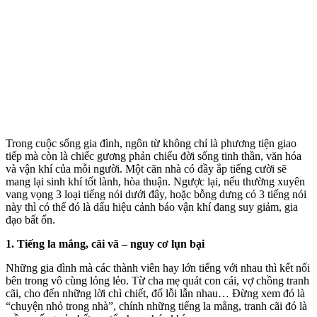
Trong cuộc sống gia đình, ngôn từ không chỉ là phương tiện giao
tiếp mà còn là chiếc gương phản chiếu đời sống tinh thần, văn hóa
và vận khí của mỗi người. Một căn nhà có đầy ắp tiếng cười sẽ
mang lại sinh khí tốt lành, hòa thuận. Ngược lại, nếu thường xuyên
vang vọng 3 loại tiếng nói dưới đây, hoặc bỗng dưng có 3 tiếng nói
này thì có thể đó là dấu hiệu cảnh báo vận khí đang suy giảm, gia
đạo bất ổn.
1. Tiếng la mắng, cãi vã – nguy cơ lụn bại
Những gia đình mà các thành viên hay lớn tiếng với nhau thì kết nối
bên trong vô cùng lỏng lẻo. Từ cha mẹ quát con cái, vợ chồng tranh
cãi, cho đến những lời chì chiết, đổ lỗi lẫn nhau… Đừng xem đó là
“chuyện nhỏ trong nhà”, chính những tiếng la mắng, tranh cãi đó là