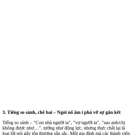
3. Tiếng so sánh, chê bai – Ngòi nổ âm ỉ phá vỡ sự gắn kết
Tiếng so sánh – "Con nhà người ta", "vợ người ta", "sao anh/chị
không được như…", tưởng như động lực, nhưng thực chất lại là
loại lời nói gây tổn thương sâu sắc. Một gia đình mà các thành viên