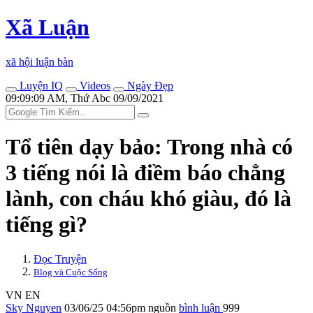
Xã Luận
xã hội luận bàn
Luyện IQ
Videos
Ngày Đẹp
09:09:09 AM, Thứ Abc 09/09/2021
Tổ tiên dạy bảo: Trong nhà có
3 tiếng nói là điềm báo chẳng
lành, con cháu khó giàu, đó là
tiếng gì?
Đọc Truyện
Blog và Cuộc Sống
VN
EN
Sky Nguyen
03/06/25 04:56pm
nguồn
bình luận
999