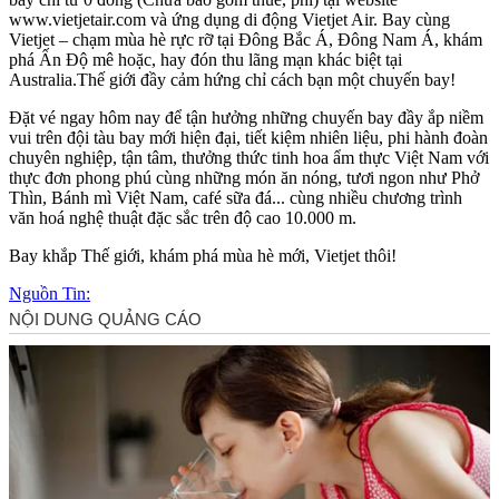
www.vietjetair.com và ứng dụng di động Vietjet Air. Bay cùng
Vietjet – chạm mùa hè rực rỡ tại Đông Bắc Á, Đông Nam Á, khám
phá Ấn Độ mê hoặc, hay đón thu lãng mạn khác biệt tại
Australia.Thế giới đầy cảm hứng chỉ cách bạn một chuyến bay!
Đặt vé ngay hôm nay để tận hưởng những chuyến bay đầy ắp niềm
vui trên đội tàu bay mới hiện đại, tiết kiệm nhiên liệu, phi hành đoàn
chuyên nghiệp, tận tâm, thưởng thức tinh hoa ẩm thực Việt Nam với
thực đơn phong phú cùng những món ăn nóng, tươi ngon như Phở
Thìn, Bánh mì Việt Nam, café sữa đá... cùng nhiều chương trình
văn hoá nghệ thuật đặc sắc trên độ cao 10.000 m.
Bay khắp Thế giới, khám phá mùa hè mới, Vietjet thôi!
Nguồn Tin: