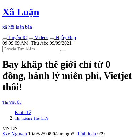
Xã Luận
xã hội luận bàn
Luyện IQ
Videos
Ngày Đẹp
09:09:09 AM, Thứ Abc 09/09/2021
Bay khắp thế giới chỉ từ 0
đồng, hành lý miễn phí, Vietjet
thôi!
Tin Việt Úc
Kinh Tế
Thị trường Thế Giới
VN
EN
Sky Nguyen
10/05/25 08:04am
nguồn
bình luận
999