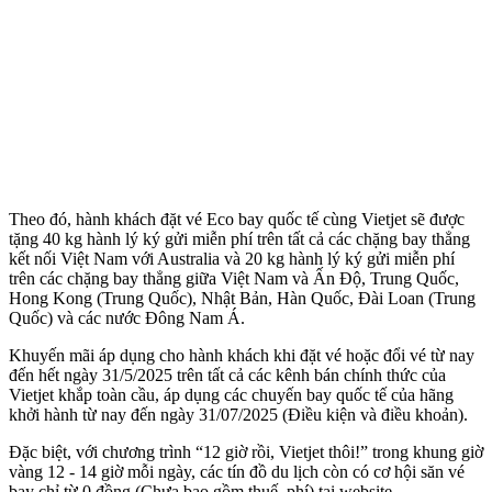
Theo đó, hành khách đặt vé Eco bay quốc tế cùng Vietjet sẽ được
tặng 40 kg hành lý ký gửi miễn phí trên tất cả các chặng bay thẳng
kết nối Việt Nam với Australia và 20 kg hành lý ký gửi miễn phí
trên các chặng bay thẳng giữa Việt Nam và Ấn Độ, Trung Quốc,
Hong Kong (Trung Quốc), Nhật Bản, Hàn Quốc, Đài Loan (Trung
Quốc) và các nước Đông Nam Á.
Khuyến mãi áp dụng cho hành khách khi đặt vé hoặc đổi vé từ nay
đến hết ngày 31/5/2025 trên tất cả các kênh bán chính thức của
Vietjet khắp toàn cầu, áp dụng các chuyến bay quốc tế của hãng
khởi hành từ nay đến ngày 31/07/2025 (Điều kiện và điều khoản).
Đặc biệt, với chương trình “12 giờ rồi, Vietjet thôi!” trong khung giờ
vàng 12 - 14 giờ mỗi ngày, các tín đồ du lịch còn có cơ hội săn vé
bay chỉ từ 0 đồng (Chưa bao gồm thuế, phí) tại website