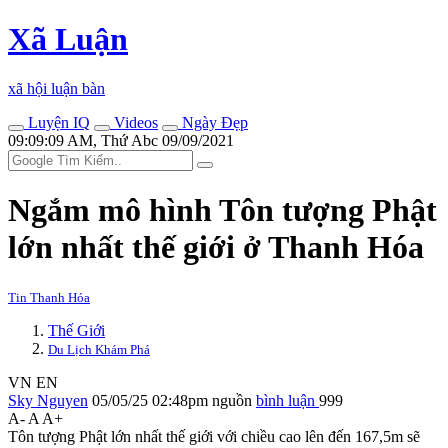
Xã Luận
xã hội luận bàn
Luyện IQ
Videos
Ngày Đẹp
09:09:09 AM, Thứ Abc 09/09/2021
Ngắm mô hình Tôn tượng Phật
lớn nhất thế giới ở Thanh Hóa
Tin Thanh Hóa
Thế Giới
Du Lịch Khám Phá
VN
EN
Sky Nguyen
05/05/25 02:48pm
nguồn
bình luận
999
A-
A
A+
Tôn tượng Phật lớn nhất thế giới với chiều cao lên đến 167,5m sẽ