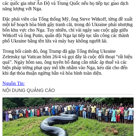
các quốc gia như Ấn Độ và Trung Quốc nếu họ tiếp tục giao dịch
năng lượng với Nga.
Đặc phái viên của Tổng thống Mỹ, ông Steve Witkoff, từng đề xuất
một kế hoạch hòa bình gây tranh cãi, trong đó Ukraine phải nhượng
bốn khu vực cho Nga. Tuy nhiên, chỉ vài ngày sau cuộc gặp giữa
Witkoff và ông Putin, quân đội Nga lại tiếp tục tấn công các thành
phố Ukraine bằng tên lửa và máy bay không người lái.
Trong bối cảnh đó, ông Trump đã gặp Tổng thống Ukraine
Zelensky tại Vatican hôm 26/4 và gọi đây là cuộc đối thoại “rất hiệu
quả”. Ngày hôm sau, ông tuyên bố đang cân nhắc áp thuế và các
biện pháp trừng phạt quy mô lớn nhằm vào Nga, kéo dài cho đến
khi đạt thỏa thuận ngừng bắn và hòa bình toàn diện.
Nguồn Tin: