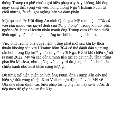
thống Trump có phê chuẩn gói biện pháp này hay không, khi ông
ngày càng thất vọng với việc Tổng thống Nga Vladimir Putin từ
chối những lời kêu gọi ngừng bắn và đàm phán.
Một quan chức Hội đồng An ninh Quốc gia Mỹ xác nhận:
“Tất cả
vẫn phụ thuộc vào quyết định của Tổng thống".
Trong khi đó, phát
ngôn viên James Hewitt nhấn mạnh ông Trump cam kết theo đuổi
lệnh ngừng bắn toàn diện, nhưng từ chối bình luận chi tiết.
Việc ông Trump phê duyệt lệnh trừng phạt mới sau khi ký thỏa
thuận khoáng sản với Ukraine hôm 30/4 có thể đánh dấu sự cứng
rắn hơn trong lập trường của ông đối với Nga. Kể từ khi chiến sự nổ
ra năm 2022, Mỹ và các đồng minh liên tục áp đặt nhiều tầng trừng
phạt lên Moskva, nhưng Nga vẫn duy trì được nguồn tài chính cho
chiến tranh nhờ xuất khẩu năng lượng.
Dù từng thể hiện thiện chí với ông Putin, ông Trump gần đây thể
hiện sự thất vọng rõ rệt. Kurt Volker, cựu đặc phái viên Mỹ về
Ukraine nhận định, các biện pháp trừng phạt lần này sẽ là bước đi
tiếp theo để gây áp lực lên Nga.