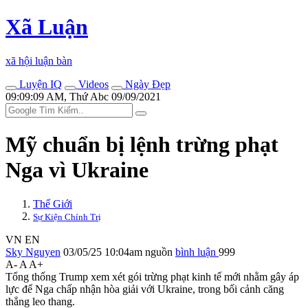
Xã Luận
xã hội luận bàn
Luyện IQ
Videos
Ngày Đẹp
09:09:09 AM, Thứ Abc 09/09/2021
Mỹ chuẩn bị lệnh trừng phạt
Nga vì Ukraine
Thế Giới
Sự Kiện Chính Trị
VN
EN
Sky Nguyen
03/05/25 10:04am
nguồn
bình luận
999
A-
A
A+
Tổng thống Trump xem xét gói trừng phạt kinh tế mới nhằm gây áp
lực để Nga chấp nhận hòa giải với Ukraine, trong bối cảnh căng
thẳng leo thang.