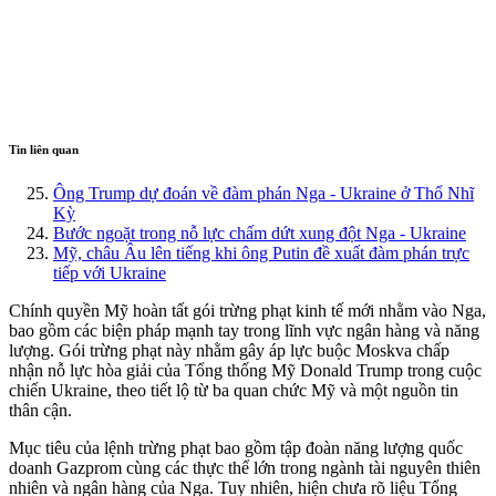
Tin liên quan
Ông Trump dự đoán về đàm phán Nga - Ukraine ở Thổ Nhĩ
Kỳ
Bước ngoặt trong nỗ lực chấm dứt xung đột Nga - Ukraine
Mỹ, châu Âu lên tiếng khi ông Putin đề xuất đàm phán trực
tiếp với Ukraine
Chính quyền Mỹ hoàn tất gói trừng phạt kinh tế mới nhằm vào Nga,
bao gồm các biện pháp mạnh tay trong lĩnh vực ngân hàng và năng
lượng. Gói trừng phạt này nhằm gây áp lực buộc Moskva chấp
nhận nỗ lực hòa giải của Tổng thống Mỹ Donald Trump trong cuộc
chiến Ukraine, theo tiết lộ từ ba quan chức Mỹ và một nguồn tin
thân cận.
Mục tiêu của lệnh trừng phạt bao gồm tập đoàn năng lượng quốc
doanh Gazprom cùng các thực thể lớn trong ngành tài nguyên thiên
nhiên và ngân hàng của Nga. Tuy nhiên, hiện chưa rõ liệu Tổng