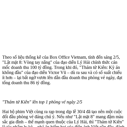
Theo số liệu thống kê của Box Office Vietnam, tính đến sáng 2/5,
"Lật mặt 8: Vòng tay nắng" của đạo diễn Lý Hải chính thức cán
mốc doanh thu 100 tỷ đồng. Trong khi đó, "Thám tử Kiên: Kỳ án
không đầu" của đạo diễn Victor Vũ – dù ra sau và có số suất chiếu
ít hơn – lại bất ngờ vươn lên dẫn đầu doanh thu phòng vé ngày, đạt
tổng doanh thu 86 tỷ đồng.
"Thám tử Kiên" lên top 1 phòng vé ngày 2/5
Hai bộ phim Việt cùng ra rạp trong dịp lễ 30/4 đã tạo nên một cuộc
đối đầu phòng vé đáng chú ý. Nếu như "Lật mặt 8" mang đậm màu
sắc gia đình – thế mạnh quen thuộc của Lý Hải, thì "Thám tử Kiên"
là tác phẩm ly kỳ – phá án hiếm hoi của điện ảnh Việt gần đây, đánh