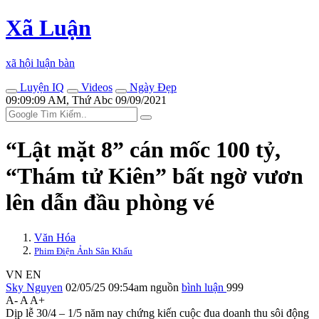
Xã Luận
xã hội luận bàn
Luyện IQ
Videos
Ngày Đẹp
09:09:09 AM, Thứ Abc 09/09/2021
“Lật mặt 8” cán mốc 100 tỷ,
“Thám tử Kiên” bất ngờ vươn
lên dẫn đầu phòng vé
Văn Hóa
Phim Điện Ảnh Sân Khấu
VN
EN
Sky Nguyen
02/05/25 09:54am
nguồn
bình luận
999
A-
A
A+
Dịp lễ 30/4 – 1/5 năm nay chứng kiến cuộc đua doanh thu sôi động