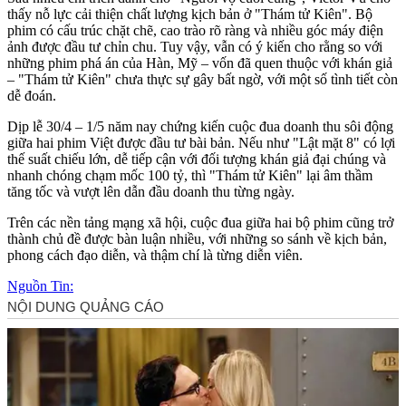
thấy nỗ lực cải thiện chất lượng kịch bản ở "Thám tử Kiên". Bộ
phim có cấu trúc chặt chẽ, cao trào rõ ràng và nhiều góc máy điện
ảnh được đầu tư chỉn chu. Tuy vậy, vẫn có ý kiến cho rằng so với
những phim phá án của Hàn, Mỹ – vốn đã quen thuộc với khán giả
– "Thám tử Kiên" chưa thực sự gây bất ngờ, với một số tình tiết còn
dễ đoán.
Dịp lễ 30/4 – 1/5 năm nay chứng kiến cuộc đua doanh thu sôi động
giữa hai phim Việt được đầu tư bài bản. Nếu như "Lật mặt 8" có lợi
thế suất chiếu lớn, dễ tiếp cận với đối tượng khán giả đại chúng và
nhanh chóng chạm mốc 100 tỷ, thì "Thám tử Kiên" lại âm thầm
tăng tốc và vượt lên dẫn đầu doanh thu từng ngày.
Trên các nền tảng mạng xã hội, cuộc đua giữa hai bộ phim cũng trở
thành chủ đề được bàn luận nhiều, với những so sánh về kịch bản,
phong cách đạo diễn, và thậm chí là từng diễn viên.
Nguồn Tin: