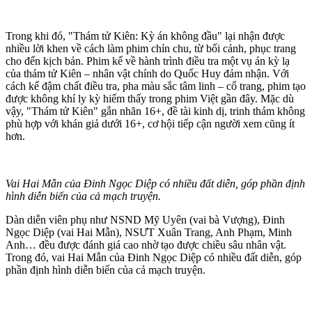
Trong khi đó, "Thám tử Kiên: Kỳ án không đầu" lại nhận được
nhiều lời khen về cách làm phim chỉn chu, từ bối cảnh, phục trang
cho đến kịch bản. Phim kể về hành trình điều tra một vụ án kỳ lạ
của thám tử Kiên – nhân vật chính do Quốc Huy đảm nhận. Với
cách kể đậm chất điều tra, pha màu sắc tâm linh – cổ trang, phim tạo
được không khí ly kỳ hiếm thấy trong phim Việt gần đây. Mặc dù
vậy, "Thám tử Kiên" gắn nhãn 16+, đề tài kinh dị, trinh thám không
phù hợp với khán giả dưới 16+, cơ hội tiếp cận người xem cũng ít
hơn.
Vai Hai Mẫn của Đinh Ngọc Diệp có nhiều đất diễn, góp phần định
hình diễn biến của cả mạch truyện.
Dàn diễn viên phụ như NSND Mỹ Uyên (vai bà Vượng), Đinh
Ngọc Diệp (vai Hai Mẫn), NSƯT Xuân Trang, Anh Phạm, Minh
Anh… đều được đánh giá cao nhờ tạo được chiều sâu nhân vật.
Trong đó, vai Hai Mẫn của Đinh Ngọc Diệp có nhiều đất diễn, góp
phần định hình diễn biến của cả mạch truyện.