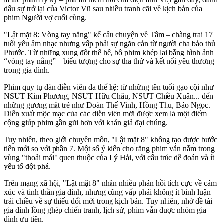
dấu sự trở lại của Victor Vũ sau nhiều tranh cãi về kịch bản của
phim Người vợ cuối cùng.
"Lật mặt 8: Vòng tay nắng" kể câu chuyện về Tâm – chàng trai 17
tuổi yêu âm nhạc nhưng vấp phải sự ngăn cản từ người cha bảo thủ
Phước. Từ những xung đột thế hệ, bộ phim khép lại bằng hình ảnh
“vòng tay nắng” – biểu tượng cho sự tha thứ và kết nối yêu thương
trong gia đình.
Phim quy tụ dàn diễn viên đa thế hệ: từ những tên tuổi gạo cội như
NSƯT Kim Phương, NSƯT Hữu Châu, NSƯT Chiều Xuân... đến
những gương mặt trẻ như Đoàn Thế Vinh, Hồng Thu, Bảo Ngọc.
Diễn xuất mộc mạc của các diễn viên mới được xem là một điểm
cộng giúp phim gần gũi hơn với khán giả đại chúng.
Tuy nhiên, theo giới chuyên môn, "Lật mặt 8" không tạo được bước
tiến mới so với phần 7. Một số ý kiến cho rằng phim vẫn nằm trong
vùng "thoải mái" quen thuộc của Lý Hải, với cấu trúc dễ đoán và ít
yếu tố đột phá.
Trên mạng xã hội, "Lật mặt 8" nhận nhiều phản hồi tích cực về cảm
xúc và tinh thần gia đình, nhưng cũng vấp phải không ít bình luận
trái chiều về sự thiếu đổi mới trong kịch bản. Tuy nhiên, nhờ đề tài
gia đình lồng ghép chiến tranh, lịch sử, phim vẫn được nhóm gia
đình ưu tiên.