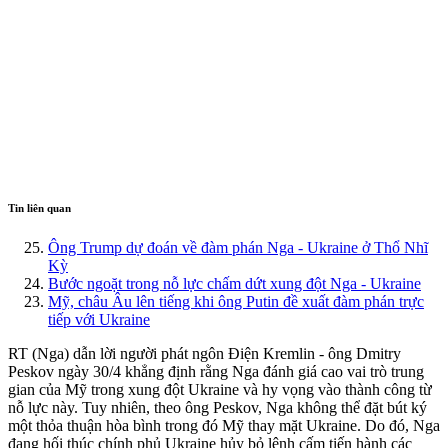
Tin liên quan
Ông Trump dự đoán về đàm phán Nga - Ukraine ở Thổ Nhĩ
Kỳ
Bước ngoặt trong nỗ lực chấm dứt xung đột Nga - Ukraine
Mỹ, châu Âu lên tiếng khi ông Putin đề xuất đàm phán trực
tiếp với Ukraine
RT (Nga) dẫn lời người phát ngôn Điện Kremlin - ông Dmitry
Peskov ngày 30/4 khẳng định rằng Nga đánh giá cao vai trò trung
gian của Mỹ trong xung đột Ukraine và hy vọng vào thành công từ
nỗ lực này. Tuy nhiên, theo ông Peskov, Nga không thể đặt bút ký
một thỏa thuận hòa bình trong đó Mỹ thay mặt Ukraine. Do đó, Nga
đang hối thúc chính phủ Ukraine hủy bỏ lệnh cấm tiến hành các