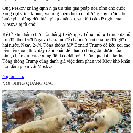
Ông Peskov khẳng định Nga ưu tiên giải pháp hòa bình cho cuộc
xung đột với Ukraine, và từng theo đuổi con đường này trước khi
buộc phải dùng đến biện pháp quân sự, sau khi các đề nghị của
Moskva bị từ chối.
Kể từ khi nhậm chức hồi tháng 1 vừa qua, Tổng thống Trump đã nỗ
lực đối thoại với Nga và Ukraine để chấm dứt cuộc xung đột giữa
hai nước. Ngày 24/4, Tổng thống Mỹ Donald Trump đã kêu gọi các
bên liên quan thúc đẩy đàm phán để nhanh chóng đạt được hòa
bình, chấm dứt cuộc xung đột kéo dài hơn 3 năm qua tại Ukraine.
Tổng thống Trump cũng đánh giá việc đàm phán với Kiev khó khăn
hơn đàm phán với Moskva.
Nguồn Tin: