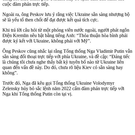
cuộc đàm phán trực tiếp.
Ngoài ra, ông Peskov lưu ý rằng việc Ukraine sẵn sàng nhượng bộ
sẽ là yếu tổ then chốt để đạt được kết quả tích cực.
Khi trả lời câu hỏi từ một phóng viên nước ngoài, người phát ngôn
Điện Kremlin nêu bật bằng tiếng Anh: “Thỏa thuận hòa bình phải
được ký kết với Ukraine, không phải với Mỹ”.
Ông Peskov cũng nhắc lại rằng Tổng thống Nga Vladimir Putin vẫn
sẵn sàng đối thoại trực tiếp với phía Ukraine, và đề cập: “Đáng tiếc
là chúng tôi chưa nghe thấy bất kỳ tuyên bố nào từ Ukraine liên
quan đến vấn đề này. Do đó, chưa rõ liệu Kiev có sẵn sàng hay
không”.
Trước đó, Nga đã kêu gọi Tổng thống Ukraine Volodymyr
Zelensky hủy bỏ sắc lệnh năm 2022 cấm đàm phán trực tiếp với
Nga khi Tổng thống Putin còn tại vị.