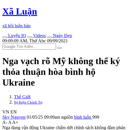
Xã Luận
xã hội luận bàn
Luyện IQ
Videos
Ngày Đẹp
09:09:09 AM, Thứ Abc 09/09/2021
Nga vạch rõ Mỹ không thể ký
thỏa thuận hòa bình hộ
Ukraine
Thế Giới
Sự Kiện Chính Trị
VN
EN
Sky Nguyen
01/05/25 09:09am
nguồn
bình luận
999
A-
A
A+
Nga đang vận động Ukraine chấm dứt chính sách không đàm phán