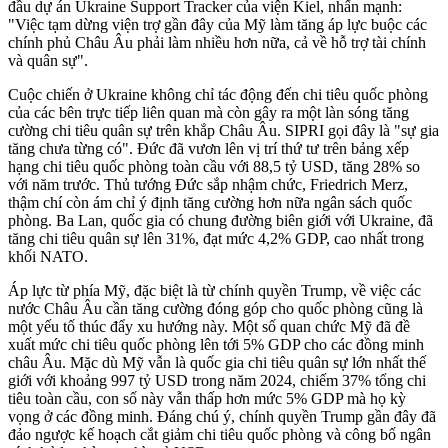
đầu dự án Ukraine Support Tracker của viện Kiel, nhấn mạnh:
"Việc tạm dừng viện trợ gần đây của Mỹ làm tăng áp lực buộc các
chính phủ Châu Âu phải làm nhiều hơn nữa, cả về hỗ trợ tài chính
và quân sự".
Cuộc chiến ở Ukraine không chỉ tác động đến chi tiêu quốc phòng
của các bên trực tiếp liên quan mà còn gây ra một làn sóng tăng
cường chi tiêu quân sự trên khắp Châu Âu. SIPRI gọi đây là "sự gia
tăng chưa từng có". Đức đã vươn lên vị trí thứ tư trên bảng xếp
hạng chi tiêu quốc phòng toàn cầu với 88,5 tỷ USD, tăng 28% so
với năm trước. Thủ tướng Đức sắp nhậm chức, Friedrich Merz,
thậm chí còn ám chỉ ý định tăng cường hơn nữa ngân sách quốc
phòng. Ba Lan, quốc gia có chung đường biên giới với Ukraine, đã
tăng chi tiêu quân sự lên 31%, đạt mức 4,2% GDP, cao nhất trong
khối NATO.
Áp lực từ phía Mỹ, đặc biệt là từ chính quyền Trump, về việc các
nước Châu Âu cần tăng cường đóng góp cho quốc phòng cũng là
một yếu tố thúc đẩy xu hướng này. Một số quan chức Mỹ đã đề
xuất mức chi tiêu quốc phòng lên tới 5% GDP cho các đồng minh
châu Âu. Mặc dù Mỹ vẫn là quốc gia chi tiêu quân sự lớn nhất thế
giới với khoảng 997 tỷ USD trong năm 2024, chiếm 37% tổng chi
tiêu toàn cầu, con số này vẫn thấp hơn mức 5% GDP mà họ kỳ
vọng ở các đồng minh. Đáng chú ý, chính quyền Trump gần đây đã
đảo ngược kế hoạch cắt giảm chi tiêu quốc phòng và công bố ngân