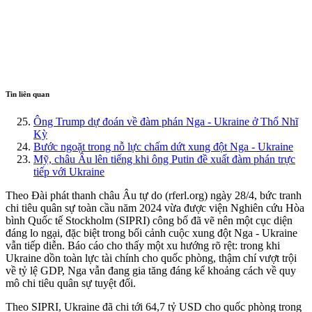
Tin liên quan
Ông Trump dự đoán về đàm phán Nga - Ukraine ở Thổ Nhĩ
Kỳ
Bước ngoặt trong nỗ lực chấm dứt xung đột Nga - Ukraine
Mỹ, châu Âu lên tiếng khi ông Putin đề xuất đàm phán trực
tiếp với Ukraine
Theo Đài phát thanh châu Âu tự do (rferl.org) ngày 28/4, bức tranh
chi tiêu quân sự toàn cầu năm 2024 vừa được viện Nghiên cứu Hòa
bình Quốc tế Stockholm (SIPRI) công bố đã vẽ nên một cục diện
đáng lo ngại, đặc biệt trong bối cảnh cuộc xung đột Nga - Ukraine
vẫn tiếp diễn. Báo cáo cho thấy một xu hướng rõ rệt: trong khi
Ukraine dồn toàn lực tài chính cho quốc phòng, thậm chí vượt trội
về tỷ lệ GDP, Nga vẫn đang gia tăng đáng kể khoảng cách về quy
mô chi tiêu quân sự tuyệt đối.
Theo SIPRI, Ukraine đã chi tới 64,7 tỷ USD cho quốc phòng trong