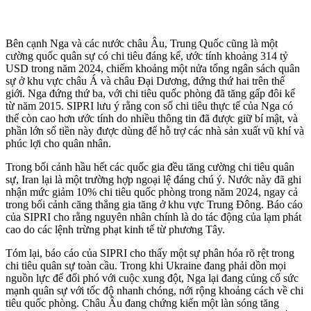
Bên cạnh Nga và các nước châu Âu, Trung Quốc cũng là một
cường quốc quân sự có chi tiêu đáng kể, ước tính khoảng 314 tỷ
USD trong năm 2024, chiếm khoảng một nửa tổng ngân sách quân
sự ở khu vực châu Á và châu Đại Dương, đứng thứ hai trên thế
giới. Nga đứng thứ ba, với chi tiêu quốc phòng đã tăng gấp đôi kể
từ năm 2015. SIPRI lưu ý rằng con số chi tiêu thực tế của Nga có
thể còn cao hơn ước tính do nhiều thông tin đã được giữ bí mật, và
phần lớn số tiền này được dùng để hỗ trợ các nhà sản xuất vũ khí và
phúc lợi cho quân nhân.
Trong bối cảnh hầu hết các quốc gia đều tăng cường chi tiêu quân
sự, Iran lại là một trường hợp ngoại lệ đáng chú ý. Nước này đã ghi
nhận mức giảm 10% chi tiêu quốc phòng trong năm 2024, ngay cả
trong bối cảnh căng thẳng gia tăng ở khu vực Trung Đông. Báo cáo
của SIPRI cho rằng nguyên nhân chính là do tác động của lạm phát
cao do các lệnh trừng phạt kinh tế từ phương Tây.
Tóm lại, báo cáo của SIPRI cho thấy một sự phân hóa rõ rệt trong
chi tiêu quân sự toàn cầu. Trong khi Ukraine đang phải dồn mọi
nguồn lực để đối phó với cuộc xung đột, Nga lại đang củng cố sức
mạnh quân sự với tốc độ nhanh chóng, nới rộng khoảng cách về chi
tiêu quốc phòng. Châu Âu đang chứng kiến một làn sóng tăng