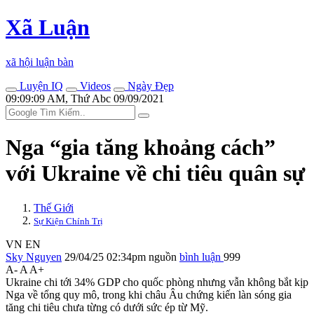
Xã Luận
xã hội luận bàn
Luyện IQ
Videos
Ngày Đẹp
09:09:09 AM, Thứ Abc 09/09/2021
Nga “gia tăng khoảng cách”
với Ukraine về chi tiêu quân sự
Thế Giới
Sự Kiện Chính Trị
VN
EN
Sky Nguyen
29/04/25 02:34pm
nguồn
bình luận
999
A-
A
A+
Ukraine chi tới 34% GDP cho quốc phòng nhưng vẫn không bắt kịp
Nga về tổng quy mô, trong khi châu Âu chứng kiến làn sóng gia
tăng chi tiêu chưa từng có dưới sức ép từ Mỹ.