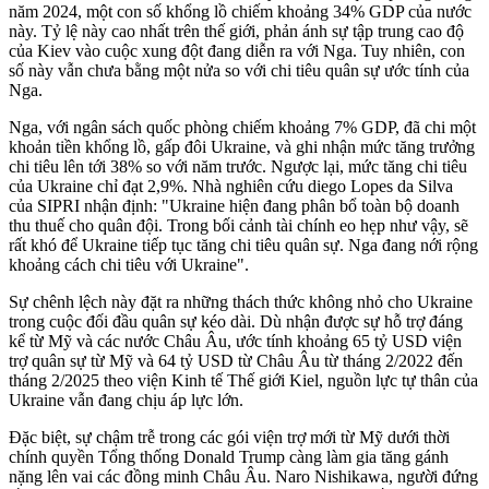
năm 2024, một con số khổng lồ chiếm khoảng 34% GDP của nước
này. Tỷ lệ này cao nhất trên thế giới, phản ánh sự tập trung cao độ
của Kiev vào cuộc xung đột đang diễn ra với Nga. Tuy nhiên, con
số này vẫn chưa bằng một nửa so với chi tiêu quân sự ước tính của
Nga.
Nga, với ngân sách quốc phòng chiếm khoảng 7% GDP, đã chi một
khoản tiền khổng lồ, gấp đôi Ukraine, và ghi nhận mức tăng trưởng
chi tiêu lên tới 38% so với năm trước. Ngược lại, mức tăng chi tiêu
của Ukraine chỉ đạt 2,9%. Nhà nghiên cứu di‌ego Lopes da Silva
của SIPRI nhận định: "Ukraine hiện đang phân bổ toàn bộ doanh
thu thuế cho quân đội. Trong bối cảnh tài chính eo hẹp như vậy, sẽ
rất khó để Ukraine tiếp tục tăng chi tiêu quân sự. Nga đang nới rộng
khoảng cách chi tiêu với Ukraine".
Sự chênh lệch này đặt ra những thách thức không nhỏ cho Ukraine
trong cuộc đối đầu quân sự kéo dài. Dù nhận được sự hỗ trợ đáng
kể từ Mỹ và các nước Châu Âu, ước tính khoảng 65 tỷ USD viện
trợ quân sự từ Mỹ và 64 tỷ USD từ Châu Âu từ tháng 2/2022 đến
tháng 2/2025 theo viện Kinh tế Thế giới Kiel, nguồn lực tự thân của
Ukraine vẫn đang chịu áp lực lớn.
Đặc biệt, sự chậm trễ trong các gói viện trợ mới từ Mỹ dưới thời
chính quyền Tổng thống Donald Trump càng làm gia tăng gánh
nặng lên vai các đồng minh Châu Âu. Naro Nishikawa, người đứng