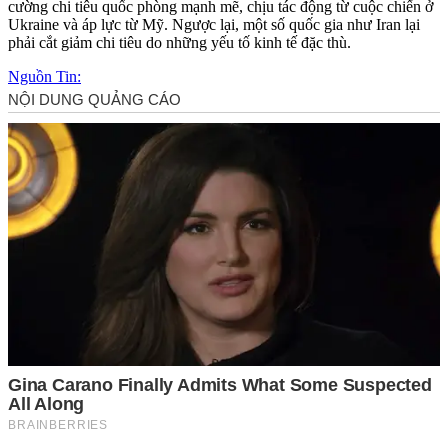
cường chi tiêu quốc phòng mạnh mẽ, chịu tác động từ cuộc chiến ở
Ukraine và áp lực từ Mỹ. Ngược lại, một số quốc gia như Iran lại
phải cắt giảm chi tiêu do những yếu tố kinh tế đặc thù.
Nguồn Tin: