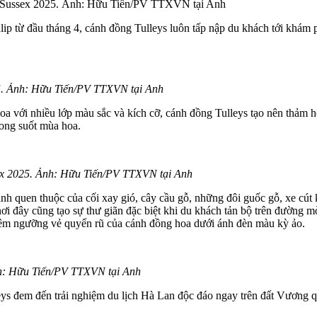
ys Susse‌ּx 2025. Ảnh: Hữu Tiến/PV TTXVN tại Anh
ip từ đầu tháng 4, cánh đồng Tulleys luôn tấp nập du khách tới khám
025. Ảnh: Hữu Tiến/PV TTXVN tại Anh
 hoa với nhiều lớp màu sắc và kích cỡ, cánh đồng Tulleys tạo nên thảm
rong suốt mùa hoa.
e‌ּx 2025. Ảnh: Hữu Tiến/PV TTXVN tại Anh
h quen thuộc của cối xay gió, cây cầu gỗ, những đôi guốc gỗ, xe cút k
i đây cũng tạo sự thư giãn đặc biệt khi du khách tản bộ trên đường m
chiêm ngưỡng vẻ quyến rũ của cánh đồng hoa dưới ánh đèn màu kỳ ảo.
h: Hữu Tiến/PV TTXVN tại Anh
leys đem đến trải nghiệm du lịch Hà Lan độc đáo ngay trên đất Vương