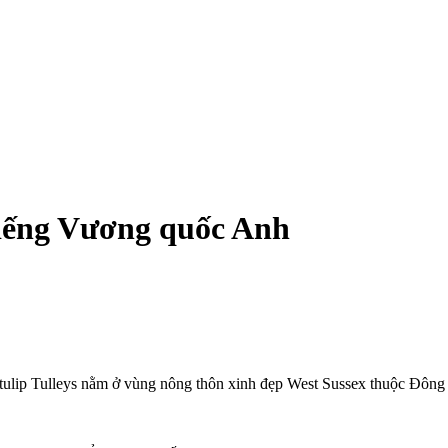
tiếng Vương quốc Anh
lip Tulleys nằm ở vùng nông thôn xinh đẹp West Susse‌ּx thuộc Đông