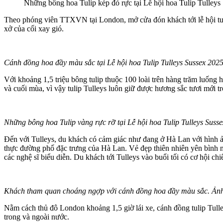
Những bông hoa Tulip kép đỏ rực tại Lễ hội hoa Tulip Tulle
Theo phóng viên TTXVN tại London, mở cửa đón khách tới lễ hội tul
xở của cối xay gió.
Cánh đồng hoa đầy màu sắc tại Lễ hội hoa Tulip Tulleys Susse‌ּx 2
Với khoảng 1,5 triệu bông tulip thuộc 100 loài trên hàng trăm luống
và cuối mùa, vì vậy tulip Tulleys luôn giữ được hương sắc tươi mới t
Những bông hoa Tulip vàng rực rỡ tại Lễ hội hoa Tulip Tulleys Suss
Đến với Tulleys, du khách có cảm giác như đang ở Hà Lan với hình ản
thực đường phố đặc trưng của Hà Lan. Vẻ đẹp thiên nhiên yên bình nơ
các nghệ sĩ biểu diễn. Du khách tới Tulleys vào buổi tối có cơ hội 
Khách tham quan choáng ngợp với cánh đồng hoa đầy màu sắc. Ản
Nằm cách thủ đô London khoảng 1,5 giờ lái xe, cánh đồng tulip Tul
trong và ngoài nước.