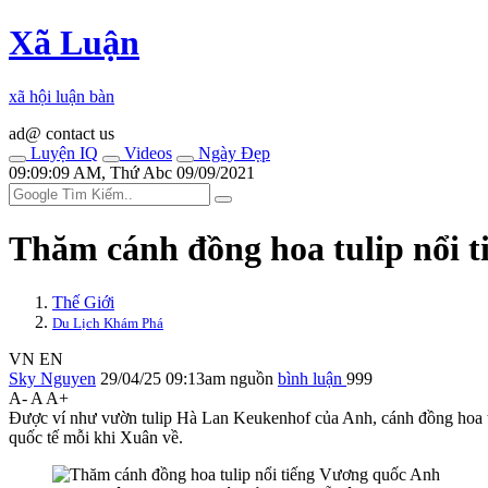
Xã Luận
xã hội luận bàn
ad@ contact us
Luyện IQ
Videos
Ngày Đẹp
09:09:09 AM, Thứ Abc 09/09/2021
Thăm cánh đồng hoa tulip nổi 
Thế Giới
Du Lịch Khám Phá
VN
EN
Sky Nguyen
29/04/25 09:13am
nguồn
bình luận
999
A-
A
A+
Được ví như vườn tulip Hà Lan Keukenhof của Anh, cánh đồng hoa tu
quốc tế mỗi khi Xuân về.