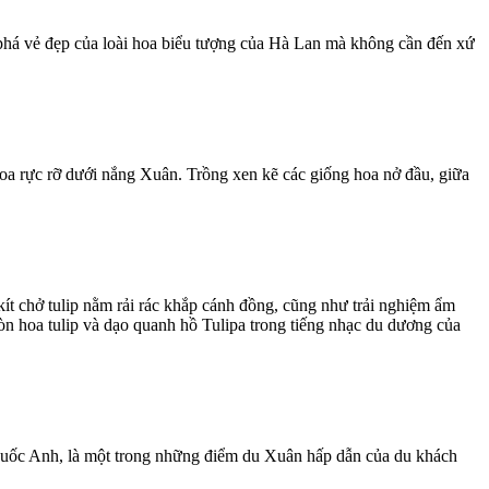
 phá vẻ đẹp của loài hoa biểu tượng của Hà Lan mà không cần đến xứ
 hoa rực rỡ dưới nắng Xuân. Trồng xen kẽ các giống hoa nở đầu, giữa
ít chở tulip nằm rải rác khắp cánh đồng, cũng như trải nghiệm ẩm
òn hoa tulip và dạo quanh hồ Tulipa trong tiếng nhạc du dương của
 quốc Anh, là một trong những điểm du Xuân hấp dẫn của du khách