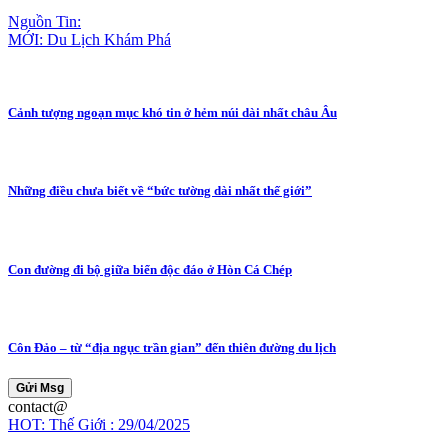
Nguồn Tin:
MỚI: Du Lịch Khám Phá
Cảnh tượng ngoạn mục khó tin ở hẻm núi dài nhất châu Âu
Những điều chưa biết về “bức tường dài nhất thế giới”
Con đường đi bộ giữa biển độc đáo ở Hòn Cá Chép
Côn Đảo – từ “địa ngục trần gian” đến thiên đường du lịch
Gửi Msg
contact@
HOT: Thế Giới : 29/04/2025