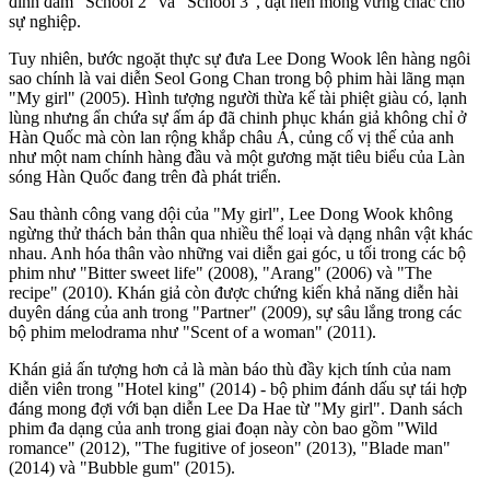
đình đám "School 2" và "School 3", đặt nền móng vững chắc cho
sự nghiệp.
Tuy nhiên, bước ngoặt thực sự đưa Lee Dong Wook lên hàng ngôi
sao chính là vai diễn Seol Gong Chan trong bộ phim hài lãng mạn
"My girl" (2005). Hình tượng người thừa kế tài phiệt giàu có, lạnh
lùng nhưng ẩn chứa sự ấm áp đã chinh phục khán giả không chỉ ở
Hàn Quốc mà còn lan rộng khắp châu Á, củng cố vị thế của anh
như một nam chính hàng đầu và một gương mặt tiêu biểu của Làn
sóng Hàn Quốc đang trên đà phát triển.
Sau thành công vang dội của "My girl", Lee Dong Wook không
ngừng thử thách bản thân qua nhiều thể loại và dạng nhân vật khác
nhau. Anh hóa thân vào những vai diễn gai góc, u tối trong các bộ
phim như "Bitter sweet life" (2008), "Arang" (2006) và "The
recipe" (2010). Khán giả còn được chứng kiến khả năng diễn hài
duyên dáng của anh trong "Partner" (2009), sự sâu lắng trong các
bộ phim melodrama như "Scent of a woman" (2011).
Khán giả ấn tượng hơn cả là màn báo thù đầy kịch tính của nam
diễn viên trong "Hotel king" (2014) - bộ phim đánh dấu sự tái hợp
đáng mong đợi với bạn diễn Lee Da Hae từ "My girl". Danh sách
phim đa dạng của anh trong giai đoạn này còn bao gồm "Wild
romance" (2012), "The fugitive of joseon" (2013), "Blade man"
(2014) và "Bubble gum" (2015).