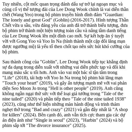
Tuy nhiên, cột mốc quan trọng đánh dấu sự trở lại ngoạn mục và
củng cố vị thế tượng đài của Lee Dong Wook chính là vai diễn thần
chết (Wang Yeo) trong bộ phim truyền hình đình đám "Guardian:
The lonely and great Go‌d" (Goblin) (2016-2017). Hình tượng Thần
Chết vừa u sầu, vừa đáng yêu của anh đã trở thành biểu tượng, đưa
bộ phim trở thành một hiện tượng toàn cầu và nâng tầm danh tiếng
của Lee Dong Wook lên một đỉnh cao mới. Sự kết hợp ăn ý tuyệt
vời với Gong Yoo và Yoo In Na (hình thành một cặp đôi lãng mạn
được ngưỡng mộ) là yếu tố then chốt tạo nên sức hút khó cưỡng của
bộ phim.
Sau thành công của "Goblin", Lee Dong Wook tiếp tục khẳng định
sự đa dạng trong diễn xuất với những vai diễn phức tạp và đôi khi
mang màu sắc u tối hơn. Anh vào vai một bác sĩ tận tâm trong
"Life" (2018), tái hợp với Yoo In Na trong bộ phim hài lãng mạn
"Touch your heart" (2019), và gây ấn tượng mạnh mẽ với vai phản
diện Seo Moon Jo trong "Hell is other people" (2019). Anh cũng
không ngần ngại thử sức với thể loại giả tưởng trong "Tale of the
nine tailed" (2020) và phần tiếp theo "Tale of the nine tailed 1938"
(2023), cũng như thể hiện những màn hành động và trinh thám
nghẹt thở trong "Bad and crazy" (2021) và gần đây nhất là "A shop
for killers" (2024). Bên cạnh đó, anh vẫn tích cực tham gia các dự
án điện ảnh như "Single in seoul" (2023), "Harbin" (2024) và bộ
phim sắp tới "The divorce insurance" (2025).