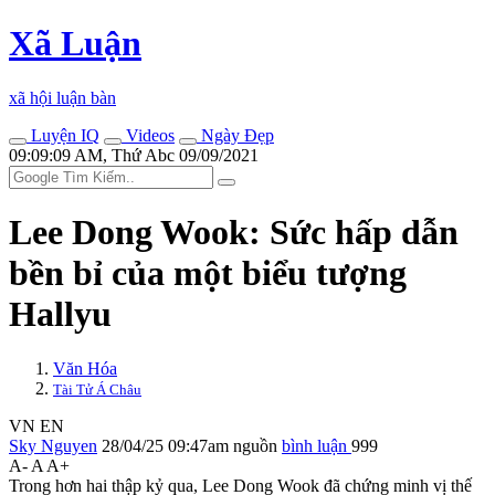
Xã Luận
xã hội luận bàn
Luyện IQ
Videos
Ngày Đẹp
09:09:09 AM, Thứ Abc 09/09/2021
Lee Dong Wook: Sức hấp dẫn
bền bỉ của một biểu tượng
Hallyu
Văn Hóa
Tài Tử Á Châu
VN
EN
Sky Nguyen
28/04/25 09:47am
nguồn
bình luận
999
A-
A
A+
Trong hơn hai thập kỷ qua, Lee Dong Wook đã chứng minh vị thế