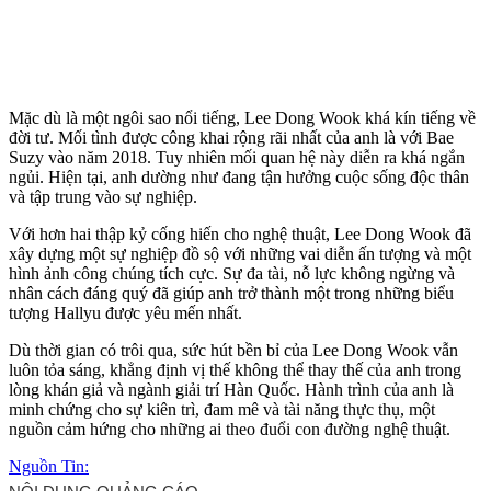
Mặc dù là một ngôi sao nổi tiếng, Lee Dong Wook khá kín tiếng về
đời tư. Mối tình được công khai rộng rãi nhất của anh là với Bae
Suzy vào năm 2018. Tuy nhiên mối quan hệ này diễn ra khá ngắn
ngủi. Hiện tại, anh dường như đang tận hưởng cuộc sống độc thân
và tập trung vào sự nghiệp.
Với hơn hai thập kỷ cống hiến cho nghệ thuật, Lee Dong Wook đã
xây dựng một sự nghiệp đồ sộ với những vai diễn ấn tượng và một
hình ảnh công chúng tích cực. Sự đa tài, nỗ lực không ngừng và
nhân cách đáng quý đã giúp anh trở thành một trong những biểu
tượng Hallyu được yêu mến nhất.
Dù thời gian có trôi qua, sức hút bền bỉ của Lee Dong Wook vẫn
luôn tỏa sáng, khẳng định vị thế không thể thay thế của anh trong
lòng khán giả và ngành giải trí Hàn Quốc. Hành trình của anh là
minh chứng cho sự kiên trì, đam mê và tài năng thực thụ, một
nguồn cảm hứng cho những ai theo đuổi con đường nghệ thuật.
Nguồn Tin: