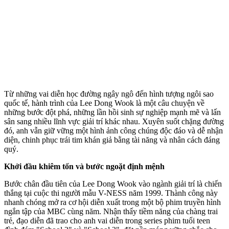
Từ những vai diễn học đường ngây ngô đến hình tượng ngôi sao
quốc tế, hành trình của Lee Dong Wook là một câu chuyện về
những bước đột phá, những lần hồi sinh sự nghiệp mạnh mẽ và lấn
sân sang nhiều lĩnh vực giải trí khác nhau. Xuyên suốt chặng đường
đó, anh vẫn giữ vững một hình ảnh công chúng độc đáo và dễ nhận
diện, chinh phục trái tim khán giả bằng tài năng và nhân cách đáng
quý.
Khởi đầu khiêm tốn và bước ngoặt định mệnh
Bước chân đầu tiên của Lee Dong Wook vào ngành giải trí là chiến
thắng tại cuộc thi người mẫu V-NESS năm 1999. Thành công này
nhanh chóng mở ra cơ hội diễn xuất trong một bộ phim truyền hình
ngắn tập của MBC cùng năm. Nhận thấy tiềm năng của chàng trai
trẻ, đạo diễn đã trao cho anh vai diễn trong series phim tuổi teen