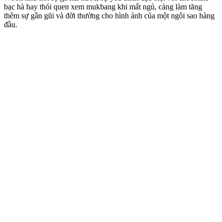
bạc hà hay thói quen xem mukbang khi mất ngủ, càng làm tăng
thêm sự gần gũi và đời thường cho hình ảnh của một ngôi sao hàng
đầu.