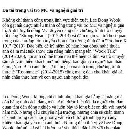
Đa tài trong vai trò MC và nghệ sĩ giải trí
Không chỉ thành công trong lĩnh vực diễn xuất, Lee Dong Wook
còn gặt hái được nhiều thành công trong vai trò MC và nghệ sĩ giải
trí. Anh từng là đồng MC duyên dáng của chương trình trò chuyện
nổi tiếng "Strong Heart" (2012-2013) và đảm nhận vai trò host quan
trọng của chương trình tuyển chọn thần tượng đình đám "Produce X
101" (2019). Đặc biệt, để kỷ niệm 20 năm hoạt động nghệ thuật,
anh đã ra mắt talk show của riêng mình mang tên "Wook Talk"
(2019-2020), nơi anh có thể thoải mái thể hiện cá tính và trò chuyện
sâu sắc với nhiều khách mời nổi tiếng, bao gồm cả người bạn thân
Gong Yoo. Bên cạnh đó, sự tham gia của anh trong chương trình
thực tế "Roommate" (2014-2015) cũng mang đến cho khán giả cái
nhìn chân thực hơn về con người anh ngoài đời.
Lee Dong Wook không chỉ chinh phục khán giả bằng tài năng mà
còn bằng tính cách đáng mến. Anh được biết đến là người chu đáo,
quan tâm đến đồng nghiệp và luôn bày tỏ lòng biết ơn đối với người
hâm mộ. Những câu chuyện hậu trường, những chia sẻ chân thành
của anh trong các cuộc phỏng vấn và chương trình tạp kỹ càng
khiến khán giả yêu mến anh hơn. Những điều thú vị về Lee Dong
Wook như nỗi sợ gà hài hước, sự yêu thích đặc biệt với chocolate