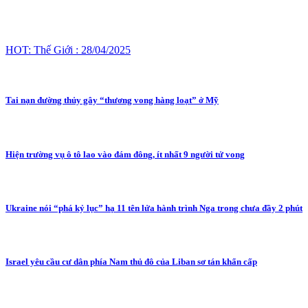
HOT: Thế Giới : 28/04/2025
Tai nạn đường thủy gây “thương vong hàng loạt” ở Mỹ
Hiện trường vụ ô tô lao vào đám đông, ít nhất 9 người tử vong
Ukraine nói “phá kỷ lục” hạ 11 tên lửa hành trình Nga trong chưa đầy 2 phút
Israel yêu cầu cư dân phía Nam thủ đô của Liban sơ tán khẩn cấp