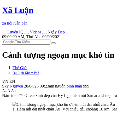
Xã Luận
xã hội luận bàn
Luyện IQ
Videos
Ngày Đẹp
09:09:09 AM, Thứ Abc 09/09/2021
Cảnh tượng ngoạn mục khó tin 
Thế Giới
Du Lịch Khám Phá
VN
EN
Sky Nguyen
28/04/25 09:23am
nguồn
bình luận
999
A-
A
A+
Nằm trên đảo Crete xinh đẹp của Hy Lạp, hẻm núi Samaria là một tr
1. Hẻm núi dài nhất châu Âu. Với chiều dài khoảng 16 km, Sama