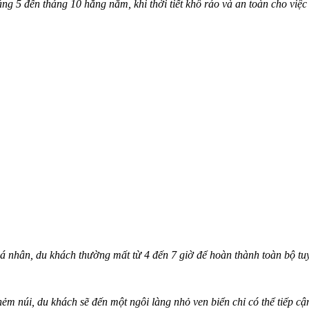
 5 đến tháng 10 hằng năm, khi thời tiết khô ráo và an toàn cho việc 
 cá nhân, du khách thường mất từ 4 đến 7 giờ để hoàn thành toàn bộ t
 hẻm núi, du khách sẽ đến một ngôi làng nhỏ ven biển chỉ có thể tiếp 