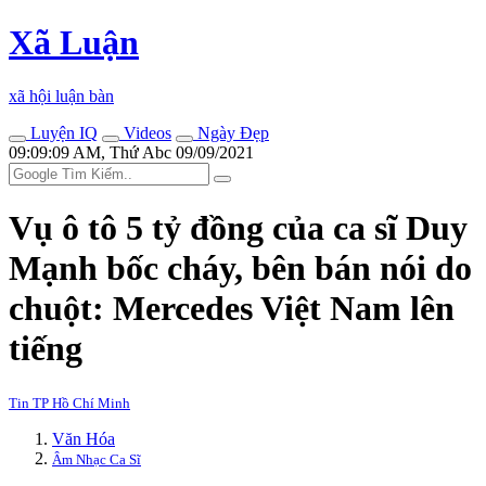
Xã Luận
xã hội luận bàn
Luyện IQ
Videos
Ngày Đẹp
09:09:09 AM, Thứ Abc 09/09/2021
Vụ ô tô 5 tỷ đồng của ca sĩ Duy
Mạnh bốc cháy, bên bán nói do
chuột: Mercedes Việt Nam lên
tiếng
Tin TP Hồ Chí Minh
Văn Hóa
Âm Nhạc Ca Sĩ