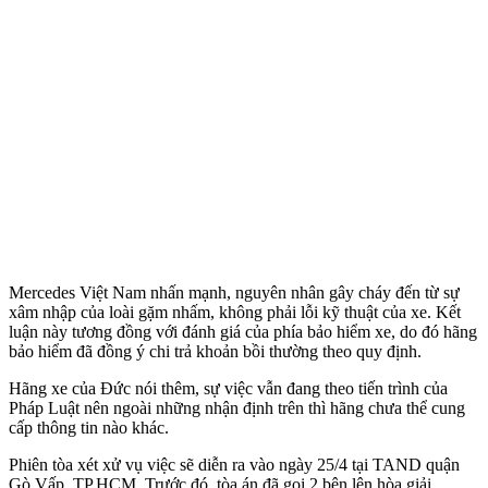
Mercedes Việt Nam nhấn mạnh, nguyên nhân gây cháy đến từ sự
xâm nhập của loài gặm nhấm, không phải lỗi kỹ thuật của xe. Kết
luận này tương đồng với đánh giá của phía bảo hiểm xe, do đó hãng
bảo hiểm đã đồng ý chi trả khoản bồi thường theo quy định.
Hãng xe của Đức nói thêm, sự việc vẫn đang theo tiến trình của
Pháp Luật nên ngoài những nhận định trên thì hãng chưa thể cung
cấp thông tin nào khác.
Phiên tòa xét xử vụ việc sẽ diễn ra vào ngày 25/4 tại TAND quận
Gò Vấp, TP.HCM. Trước đó, tòa án đã gọi 2 bên lên hòa giải