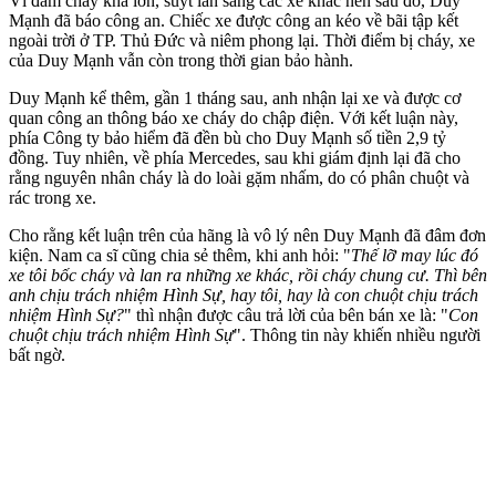
Vì đám cháy khá lớn, suýt lan sang các xe khác nên sau đó, Duy
Mạnh đã báo công an. Chiếc xe được công an kéo về bãi tập kết
ngoài trời ở TP. Thủ Đức và niêm phong lại. Thời điểm bị cháy, xe
của Duy Mạnh vẫn còn trong thời gian bảo hành.
Duy Mạnh kể thêm, gần 1 tháng sau, anh nhận lại xe và được cơ
quan công an thông báo xe cháy do chập điện. Với kết luận này,
phía Công ty bảo hiểm đã đền bù cho Duy Mạnh số tiền 2,9 tỷ
đồng. Tuy nhiên, về phía Mercedes, sau khi giám định lại đã cho
rằng nguyên nhân cháy là do loài gặm nhấm, do có phân chuột và
rác trong xe.
Cho rằng kết luận trên của hãng là vô lý nên Duy Mạnh đã đâm đơn
kiện. Nam ca sĩ cũng chia sẻ thêm, khi anh hỏi: "
Thế lỡ may lúc đó
xe tôi bốc cháy và lan ra những xe khác, rồi cháy chung cư. Thì bên
anh chịu trách nhiệm Hình Sự, hay tôi, hay là con chuột chịu trách
nhiệm Hình Sự?
" thì nhận được câu trả lời của bên bán xe là: "
Con
chuột chịu trách nhiệm Hình Sự
". Thông tin này khiến nhiều người
bất ngờ.