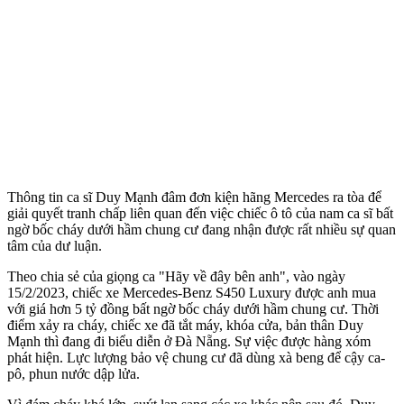
Thông tin ca sĩ Duy Mạnh đâm đơn kiện hãng Mercedes ra tòa để
giải quyết tranh chấp liên quan đến việc chiếc ô tô của nam ca sĩ bất
ngờ bốc cháy dưới hầm chung cư đang nhận được rất nhiều sự quan
tâm của dư luận.
Theo chia sẻ của giọng ca "Hãy về đây bên anh", vào ngày
15/2/2023, chiếc xe Mercedes-Benz S450 Luxury được anh mua
với giá hơn 5 tỷ đồng bất ngờ bốc cháy dưới hầm chung cư. Thời
điểm xảy ra cháy, chiếc xe đã tắt máy, khóa cửa, bản thân Duy
Mạnh thì đang đi biểu diễn ở Đà Nẵng. Sự việc được hàng xóm
phát hiện. Lực lượng bảo vệ chung cư đã dùng xà beng để cậy ca-
pô, phun nước dập lửa.