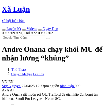
Xã Luận
xã hội luận bàn
Luyện IQ
Videos
Ngày Đẹp
09:09:09 AM, Thứ Abc 09/09/2021
Andre Onana chạy khỏi MU để
nhận lương “khủng”
Thể Thao
Chuyển Nhượng Cầu Thủ
VN
EN
Sky Nguyen
27/04/25 12:33pm
nguồn
bình luận
999
A-
A
A+
Andre Onana rất muốn rời Old Trafford để gia nhập đội bóng tân
binh của Saudi Pro League - Neom SC.