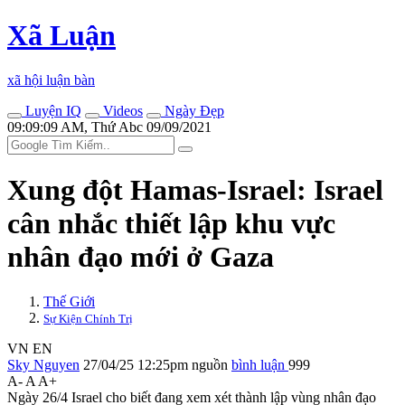
Xã Luận
xã hội luận bàn
Luyện IQ
Videos
Ngày Đẹp
09:09:09 AM, Thứ Abc 09/09/2021
Xung đột Hamas-Israel: Israel
cân nhắc thiết lập khu vực
nhân đạo mới ở Gaza
Thế Giới
Sự Kiện Chính Trị
VN
EN
Sky Nguyen
27/04/25 12:25pm
nguồn
bình luận
999
A-
A
A+
Ngày 26/4 Israel cho biết đang xem xét thành lập vùng nhân đạo