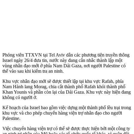
Phóng viên TTXVN tại Tel Aviv dẫn các phương tiện truyền thông
Israel ngày 26/4 đưa tin, nước này đang cân nhắc thành lập một
vùng nhân đạo mới ở phía Nam Dải Gaza, nơi người Palestine có
thể vào sau khi kiểm tra an ninh.
Khu vực nhân đạo mới sẽ được thiết lập tại khu vực Rafah, phía
Nam Hành lang Morag, chia cắt thành phố Rafah khỏi thành phố
Khan Younis và phần còn lại của Dải Gaza. Khu vực này hiện đang
không có người ở.
Kế hoạch của Israel bao gồm việc dựng một thành phố lều trại trong
khu vực và cho phép chuyển hàng viện trợ nhân đạo cho người
Palestine.
Việc chuyển hàng viện trợ có thể sẽ được thực hiện bởi một công ty
an ninh tư nhân của Mỹ hoặc các tổ chức quốc tế khác, vì quân đội