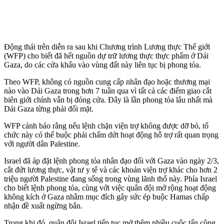
Động thái trên diễn ra sau khi Chương trình Lương thực Thế giới
(WFP) cho biết đã hết nguồn dự trữ lương thực thực phẩm ở Dải
Gaza, do các cửa khẩu vào vùng đất này liên tục bị phong tỏa.
Theo WFP, không có nguồn cung cấp nhân đạo hoặc thương mại
nào vào Dải Gaza trong hơn 7 tuần qua vì tất cả các điểm giao cắt
biên giới chính vẫn bị đóng cửa. Đây là lần phong tỏa lâu nhất mà
Dải Gaza từng phải đối mặt.
WFP cảnh báo rằng nếu lệnh chặn viện trợ không được dỡ bỏ, tổ
chức này có thể buộc phải chấm dứt hoạt động hỗ trợ rất quan trọng
với người dân Palestine.
Israel đã áp đặt lệnh phong tỏa nhân đạo đối với Gaza vào ngày 2/3,
cắt đứt lương thực, vật tư y tế và các khoản viện trợ khác cho hơn 2
triệu người Palestine đang sống trong vùng lãnh thổ này. Phía Israel
cho biết lệnh phong tỏa, cùng với việc quân đội mở rộng hoạt động
không kích ở Gaza nhằm mục đích gây sức ép buộc Hamas chấp
nhận đề xuất ngừng bắn.
Trong khi đó, quân đội Israel tiếp tục mở thêm nhiều cuộc tấn công