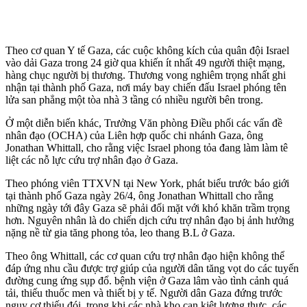
Theo cơ quan Y tế Gaza, các cuộc không kích của quân đội Israel
vào dải Gaza trong 24 giờ qua khiến ít nhất 49 người thiệt mạng,
hàng chục người bị thương. Thương vong nghiêm trọng nhất ghi
nhận tại thành phố Gaza, nơi máy bay chiến đấu Israel phóng tên
lửa san phẳng một tòa nhà 3 tầng có nhiều người bên trong.
Ở một diễn biến khác, Trưởng Văn phòng Điều phối các vấn đề
nhân đạo (OCHA) của Liên hợp quốc chi nhánh Gaza, ông
Jonathan Whittall, cho rằng việc Israel phong tỏa đang làm làm tê
liệt các nỗ lực cứu trợ nhân đạo ở Gaza.
Theo phóng viên TTXVN tại New York, phát biểu trước báo giới
tại thành phố Gaza ngày 26/4, ông Jonathan Whittall cho rằng
những ngày tới đây Gaza sẽ phải đối mặt với khó khăn trầm trọng
hơn. Nguyên nhân là do chiến dịch cứu trợ nhân đạo bị ảnh hưởng
nặng nề từ gia tăng phong tỏa, leo thang B.L ở Gaza.
Theo ông Whittall, các cơ quan cứu trợ nhân đạo hiện không thể
đáp ứng nhu cầu được trợ giúp của người dân tăng vọt do các tuyến
đường cung ứng sụp đổ. bệnh viện ở Gaza lâm vào tình cảnh quá
tải, thiếu thuốc men và thiết bị y tế. Người dân Gaza đứng trước
nguy cơ thiếu đói, trong khi các nhà kho cạn kiệt lương thực, các