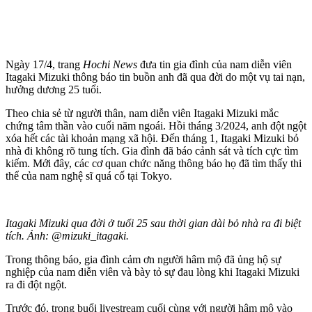
Ngày 17/4, trang
Hochi News
đưa tin gia đình của nam diễn viên
Itagaki Mizuki thông báo tin buồn anh đã qua đời do một vụ tai nạn,
hưởng dương 25 tuổi.
Theo chia sẻ từ người thân, nam diễn viên Itagaki Mizuki mắc
chứng tâm thần vào cuối năm ngoái. Hồi tháng 3/2024, anh đột ngột
xóa hết các tài khoản mạng xã hội. Đến tháng 1, Itagaki Mizuki bỏ
nhà đi không rõ tung tích. Gia đình đã báo cảnh sát và tích cực tìm
kiếm. Mới đây, các cơ quan chức năng thông báo họ đã tìm thấy th‌i
th‌ể của nam nghệ sĩ quá cố tại Tokyo.
Itagaki Mizuki qua đời ở tuổi 25 sau thời gian dài bỏ nhà ra đi biệt
tích. Ảnh: @mizuki_itagaki.
Trong thông báo, gia đình cảm ơn người hâm mộ đã ủng hộ sự
nghiệp của nam diễn viên và bày tỏ sự đau lòng khi Itagaki Mizuki
ra đi đột ngột.
Trước đó, trong buổi livestream cuối cùng với người hâm mộ vào