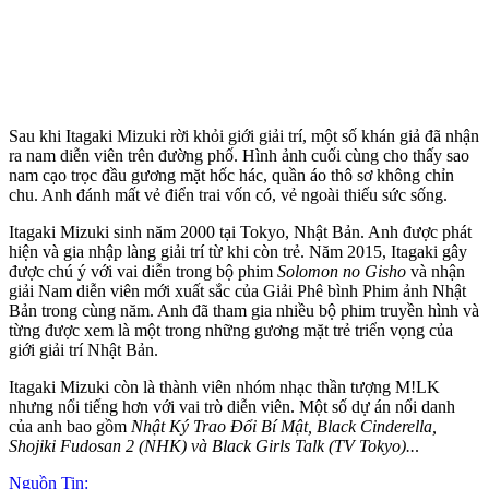
Sau khi Itagaki Mizuki rời khỏi giới giải trí, một số khán giả đã nhận
ra nam diễn viên trên đường phố. Hình ảnh cuối cùng cho thấy sao
nam cạo trọc đầu gương mặt hốc hác, quần áo thô sơ không chỉn
chu. Anh đánh mất vẻ điển trai vốn có, vẻ ngoài thiếu sức sống.
Itagaki Mizuki sinh năm 2000 tại Tokyo, Nhật Bản. Anh được phát
hiện và gia nhập làng giải trí từ khi còn trẻ. Năm 2015, Itagaki gây
được chú ý với vai diễn trong bộ phim
Solomon no Gisho
và nhận
giải Nam diễn viên mới xuất sắc của Giải Phê bình Phim ảnh Nhật
Bản trong cùng năm. Anh đã tham gia nhiều bộ phim truyền hình và
từng được xem là một trong những gương mặt trẻ triển vọng của
giới giải trí Nhật Bản.
Itagaki Mizuki còn là thành viên nhóm nhạc thần tượng M!LK
nhưng nổi tiếng hơn với vai trò diễn viên. Một số dự án nổi danh
của anh bao gồm
Nhật Ký Trao Đổi Bí Mật, Black Cinderella,
Shojiki Fudosan 2 (NHK) và Black Girls Talk (TV Tokyo)..
.
Nguồn Tin: