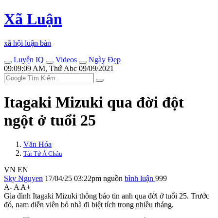
Xã Luận
xã hội luận bàn
Luyện IQ
Videos
Ngày Đẹp
09:09:09 AM, Thứ Abc 09/09/2021
Itagaki Mizuki qua đời đột
ngột ở tuổi 25
Văn Hóa
Tài Tử Á Châu
VN
EN
Sky Nguyen
17/04/25 03:22pm
nguồn
bình luận
999
A-
A
A+
Gia đình Itagaki Mizuki thông báo tin anh qua đời ở tuổi 25. Trước
đó, nam diễn viên bỏ nhà đi biệt tích trong nhiều tháng.