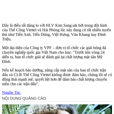
Đây là điều rất đáng lo với HLV Kim Sang-sik bởi trong đội hình
của Thể Công Viettel và Hải Phòng lúc này đang có rất nhiều tuyển
thủ như Tiến Anh, Tiến Dũng, Việt Hưng, Văn Khang hay Đình
Triệu.
Một đại diện của Công ty VPF – đơn vị tổ chức các giải bóng đá
chuyên nghiệp quốc gia Việt Nam cho hay: “Trước khi vòng 24
diễn ra, ban tổ chức giải sẽ đánh giá lại chất lượng mặt sân Mỹ
Đình.
Nếu kế hoạch bảo dưỡng, nâng cấp mặt sân của ban tổ chức trận
đấu và CLB Thể Công Viettel không được đảm bảo, chúng tôi sẽ có
động thái mạnh mẽ, quyết liệt hơn để đảm bảo chất lượng chuyên
môn cho các trận đấu”.
Nguồn Tin: