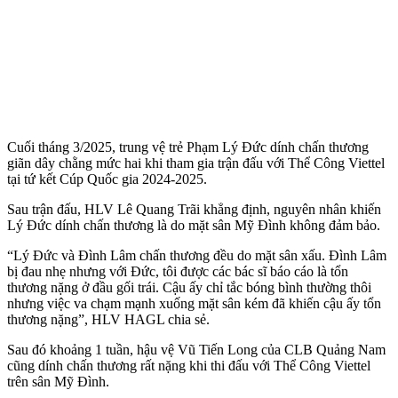
Cuối tháng 3/2025, trung vệ trẻ Phạm Lý Đức dính chấn thương
giãn dây chằng mức hai khi tham gia trận đấu với Thể Công Viettel
tại tứ kết Cúp Quốc gia 2024-2025.
Sau trận đấu, HLV Lê Quang Trãi khẳng định, nguyên nhân khiến
Lý Đức dính chấn thương là do mặt sân Mỹ Đình không đảm bảo.
“Lý Đức và Đình Lâm chấn thương đều do mặt sân xấu. Đình Lâm
bị đau nhẹ nhưng với Đức, tôi được các bác sĩ báo cáo là tổn
thương nặng ở đầu gối trái. Cậu ấy chỉ tắc bóng bình thường thôi
nhưng việc va chạm mạnh xuống mặt sân kém đã khiến cậu ấy tổn
thương nặng”, HLV HAGL chia sẻ.
Sau đó khoảng 1 tuần, hậu vệ Vũ Tiến Long của CLB Quảng Nam
cũng dính chấn thương rất nặng khi thi đấu với Thể Công Viettel
trên sân Mỹ Đình.