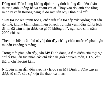
Đáng nói, Tiến Long khẳng định trong tình huống dẫn đến chấn
thương anh không hề va chạm với ai. Thay vào đó, anh cho rằng
mình bị chấn thương nặng là do mặt sân Mỹ Đình quá xấu.
“Khi tôi lao lên tranh bóng, chân trái của tôi tiếp xúc xuống mặt sân
gồ ghề, không bằng phẳng nên bị lệch trụ. Khi vùng đầu gối bị lệch
đi, tôi đã cảm nhận được có gì đó không ổn”, ngôi sao sinh năm
2002 chia sẻ.
Theo tìm hiểu, cầu thủ này bị đứt dây chằng chéo trước và phải nghỉ
thi đấu khoảng 8 tháng.
Trong thời gian gần đây, sân Mỹ Đình đang là tâm điểm của mọi sự
chú ý khi liên tục nhận các chỉ trích từ giới chuyên môn, HLV, cầu
thủ vì chất lượng kém.
Nguyên nhân dẫn đến việc này là do sân Mỹ Đình thường xuyên
được tổ chức các sự kiện thể thao, ca nhạc...