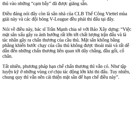
thủ vào những “cạm bẫy” đã được giăng sẵn.
Điều đáng nói đây còn là sân nhà của CLB Thể Công Viettel mùa
giải này và các đội bóng V-League đều phải thi đấu tại đây.
Nói về điều này, bác sĩ Trần Mạnh chia sẻ với Báo Xây dựng: “Việc
mặt sân xấu gây ra ảnh hưởng rất lớn tới chất lượng trận đấu và là
tác nhân gây ra chấn thương của cầu thủ. Mặt sân không bằng
phẳng khiến bước chạy của cầu thủ không được thoải mái và rất dễ
dẫn đến những chấn thương liên quan tới dây chằng, đầu gối, cổ
chân.
Tất nhiên, phương pháp hạn chế chấn thương thì vẫn có. Như tập
luyện kỹ ở những vùng cơ chịu tác động lớn khi thi đấu. Tuy nhiên,
chung quy thì vẫn nên cải thiện mặt sân để hạn chế điều này”.