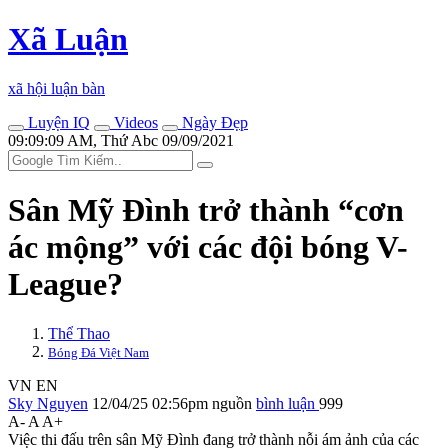
Xã Luận
xã hội luận bàn
Luyện IQ
Videos
Ngày Đẹp
09:09:09 AM, Thứ Abc 09/09/2021
Sân Mỹ Đình trở thành “cơn
ác mộng” với các đội bóng V-
League?
Thể Thao
Bóng Đá Việt Nam
VN
EN
Sky Nguyen
12/04/25 02:56pm
nguồn
bình luận
999
A-
A
A+
Việc thi đấu trên sân Mỹ Đình đang trở thành nỗi ám ảnh của các