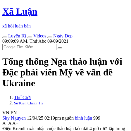
Xã Luận
xã hội luận bàn
Luyện IQ
Videos
Ngày Đẹp
09:09:09 AM, Thứ Abc 09/09/2021
Tổng thống Nga thảo luận với
Đặc phái viên Mỹ về vấn đề
Ukraine
Thế Giới
Sự Kiện Chính Trị
VN
EN
Sky Nguyen
12/04/25 02:19pm
nguồn
bình luận
999
A-
A
A+
Điện Kremlin xác nhận cuộc thảo luận kéo dài 4 giờ rưỡi tập trung