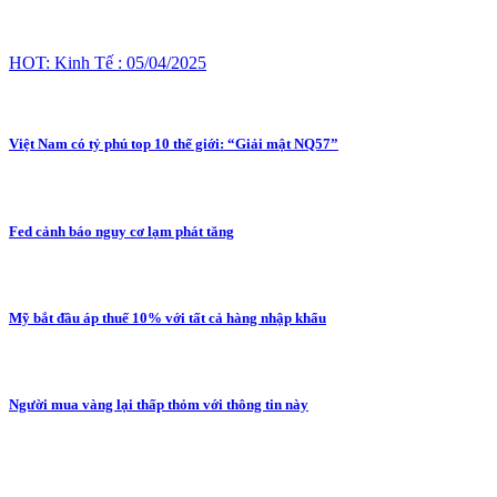
HOT: Kinh Tế : 05/04/2025
Việt Nam có tỷ phú top 10 thế giới: “Giải mật NQ57”
Fed cảnh báo nguy cơ lạm phát tăng
Mỹ bắt đầu áp thuế 10% với tất cả hàng nhập khẩu
Người mua vàng lại thấp thỏm với thông tin này