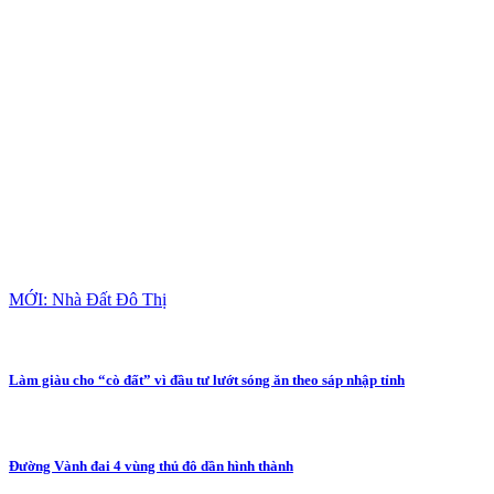
MỚI: Nhà Đất Đô Thị
Làm giàu cho “cò đất” vì đầu tư lướt sóng ăn theo sáp nhập tỉnh
Đường Vành đai 4 vùng thủ đô dần hình thành