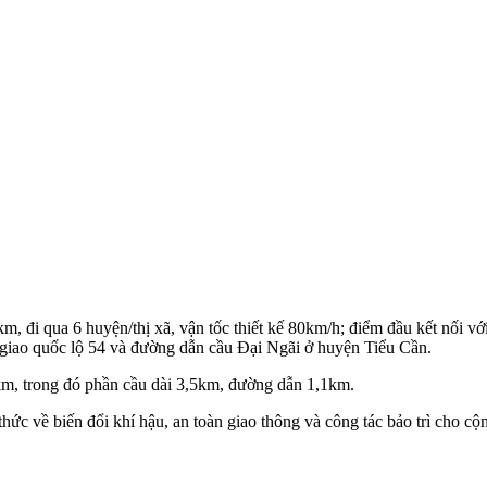
 đi qua 6 huyện/thị xã, vận tốc thiết kế 80km/h; điểm đầu kết nối v
i giao quốc lộ 54 và đường dẫn cầu Đại Ngãi ở huyện Tiểu Cần.
, trong đó phần cầu dài 3,5km, đường dẫn 1,1km.
hức về biến đổi khí hậu, an toàn giao thông và công tác bảo trì cho c