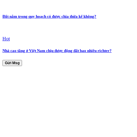
Đất nằm trong quy hoạch có được chia thừa kế không?
Hot
Nhà cao tầng ở Việt Nam chịu được động đất bao nhiêu richter?
Gửi Msg