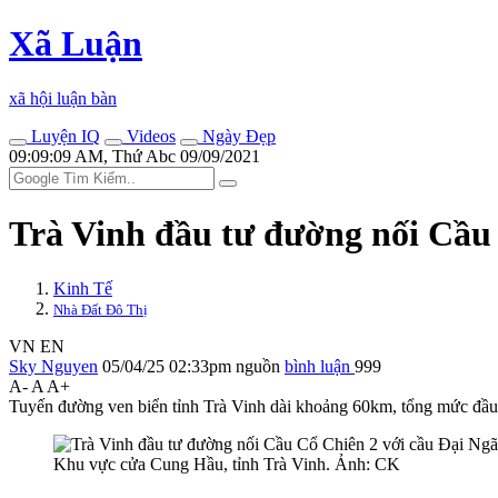
Xã Luận
xã hội luận bàn
Luyện IQ
Videos
Ngày Đẹp
09:09:09 AM, Thứ Abc 09/09/2021
Trà Vinh đầu tư đường nối Cầu 
Kinh Tế
Nhà Đất Đô Thị
VN
EN
Sky Nguyen
05/04/25 02:33pm
nguồn
bình luận
999
A-
A
A+
Tuyến đường ven biển tỉnh Trà Vinh dài khoảng 60km, tổng mức đầu 
Khu vực cửa Cung Hầu, tỉnh Trà Vinh. Ảnh: CK