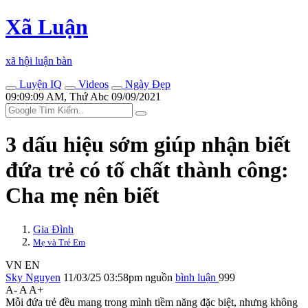
Xã Luận
xã hội luận bàn
Luyện IQ
Videos
Ngày Đẹp
09:09:09 AM, Thứ Abc 09/09/2021
3 dấu hiệu sớm giúp nhận biết
đứa trẻ có tố chất thành công:
Cha mẹ nên biết
Gia Đình
Mẹ và Trẻ Em
VN
EN
Sky Nguyen
11/03/25 03:58pm
nguồn
bình luận
999
A-
A
A+
Mỗi đứa trẻ đều mang trong mình tiềm năng đặc biệt, nhưng không