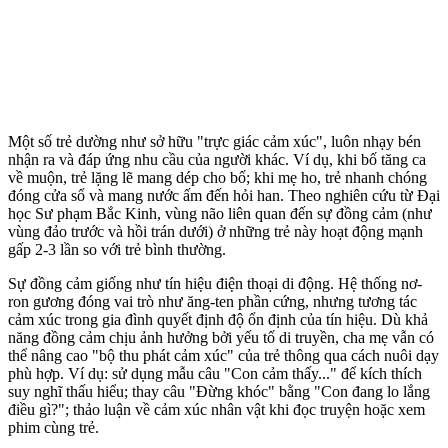
Một số trẻ dường như sở hữu "trực giác cảm xúc", luôn nhạy bén
nhận ra và đáp ứng nhu cầu của người khác. Ví dụ, khi bố tăng ca
về muộn, trẻ lặng lẽ mang dép cho bố; khi mẹ ho, trẻ nhanh chóng
đóng cửa sổ và mang nước ấm đến hỏi han. Theo nghiên cứu từ Đại
học Sư phạm Bắc Kinh, vùng não liên quan đến sự đồng cảm (như
vùng đảo trước và hồi trán dưới) ở những trẻ này hoạt động mạnh
gấp 2-3 lần so với trẻ bình thường.
Sự đồng cảm giống như tín hiệu điện thoại di động. Hệ thống nơ-
ron gương đóng vai trò như ăng-ten phần cứng, nhưng tương tác
cảm xúc trong gia đình quyết định độ ổn định của tín hiệu. Dù khả
năng đồng cảm chịu ảnh hưởng bởi yếu tố di truyền, cha mẹ vẫn có
thể nâng cao "bộ thu phát cảm xúc" của trẻ thông qua cách nuôi dạy
phù hợp. Ví dụ: sử dụng mẫu câu "Con cảm thấy..." để kíc‌h thí‌ch
suy nghĩ thấu hiểu; thay câu "Đừng khóc" bằng "Con đang lo lắng
điều gì?"; thảo luận về cảm xúc nhân vật khi đọc truyện hoặc xem
phim cùng trẻ.