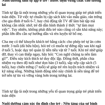
Nuôi dưỡng tính tự lập ở trẻ - Bước đệm vững chắc cho tương
lai
Tính tự lập là một trong những yếu tố quan trọng giúp trẻ phát triển
toàn diện. Từ việc tự chuẩn bị cặp sách khi vào mẫu giáo, rán trứng
cho gia đình ở tuổi 6-7, hay chủ động tắt TV để làm bài tập mà
không cần nhắc nhở, trẻ đã dần hình thành ý thức "tự làm mọi
việc". Tuy nhiên, không phải đứa trẻ nào cũng có sẵn khả năng này;
phần lớn đều cần sự hướng dẫn và rèn luyện từ bố mẹ.
Cha mẹ có thể khuyến khích trẻ bằng cách: cho phép trẻ tự ăn cơm
trước 3 tuổi (dù bừa bộn), hỏi trẻ có muốn tự đứng dậy sau khi ngã
ở tuổi 5, hoặc dạy trẻ quản lý tiền tiêu vặt từ 7 tuổi. Khi trẻ nhờ giúp
đỡ, thay vì can thiệp ngay, hãy hỏi: “Con nghĩ chúng ta nên làm
gì?”. Điều này kíc‌h thí‌ch tư duy độc lập. Đồng thời, phân chia
nhiệm vụ theo độ tuổi như dọn bàn (3 tuổi), sắp xếp cặp sách (5
tuổi), hay chiên trứng (7 tuổi) sẽ giúp trẻ rèn luyện trách nhiệm và
kỹ năng sống. Những hành động nhỏ này chính là nền tảng để trẻ
trở nên tự tin và vững vàng hơn trong tương lai.
Tính tự lập là một trong những yếu tố quan trọng giúp trẻ phát triển
toàn diện
Nuôi dưỡng cảm xúc ổn định cho trẻ - Nền tảng của sự bình