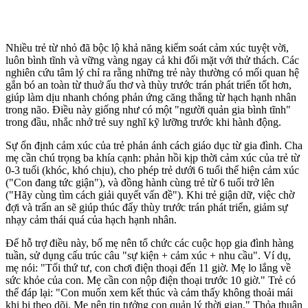
Nhiều trẻ từ nhỏ đã bộc lộ khả năng kiểm soát cảm xúc tuyệt vời,
luôn bình tĩnh và vững vàng ngay cả khi đối mặt với thử thách. Các
nghiên cứu tâm lý chỉ ra rằng những trẻ này thường có mối quan hệ
gắn bó an toàn từ thuở ấu thơ và thùy trước trán phát triển tốt hơn,
giúp làm dịu nhanh chóng phản ứng căng thẳng từ hạch hạnh nhân
trong não. Điều này giống như có một "người quản gia bình tĩnh"
trong đầu, nhắc nhở trẻ suy nghĩ kỹ lưỡng trước khi hành động.
Sự ổn định cảm xúc của trẻ phản ánh cách giáo dục từ gia đình. Cha
mẹ cần chú trọng ba khía cạnh: phản hồi kịp thời cảm xúc của trẻ từ
0-3 tuổi (khóc, khó chịu), cho phép trẻ dưới 6 tuổi thể hiện cảm xúc
("Con đang tức giận"), và đồng hành cùng trẻ từ 6 tuổi trở lên
("Hãy cùng tìm cách giải quyết vấn đề"). Khi trẻ giận dữ, việc chờ
đợi và trấn an sẽ giúp thúc đẩy thùy trước trán phát triển, giảm sự
nhạ‌y cả‌m thái quá của hạch hạnh nhân.
Để hỗ trợ điều này, bố mẹ nên tổ chức các cuộc họp gia đình hàng
tuần, sử dụng cấu trúc câu "sự kiện + cảm xúc + nhu cầu". Ví dụ,
mẹ nói: "Tối thứ tư, con chơi điện thoại đến 11 giờ. Mẹ lo lắng về
sức khỏe của con. Mẹ cần con nộp điện thoại trước 10 giờ." Trẻ có
thể đáp lại: "Con muốn xem kết thúc và cảm thấy không thoải mái
khi bị theo dõi. Mẹ nên tin tưởng con quản lý thời gian." Thỏa thuận