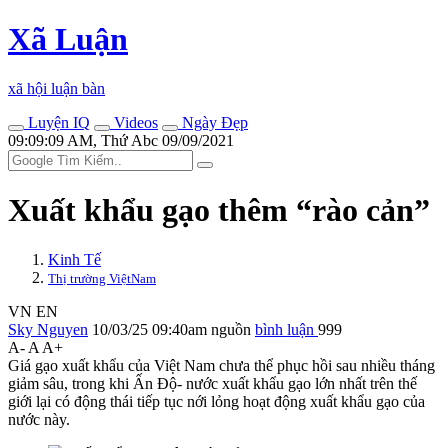
Xã Luận
xã hội luận bàn
Luyện IQ
Videos
Ngày Đẹp
09:09:09 AM, Thứ Abc 09/09/2021
Xuất khẩu gạo thêm “rào cản”
Kinh Tế
Thị trường ViệtNam
VN
EN
Sky Nguyen
10/03/25 09:40am
nguồn
bình luận
999
A-
A
A+
Giá gạo xuất khẩu của Việt Nam chưa thể phục hồi sau nhiều tháng
giảm sâu, trong khi Ấn Độ- nước xuất khẩu gạo lớn nhất trên thế
giới lại có động thái tiếp tục nới lỏng hoạt động xuất khẩu gạo của
nước này.