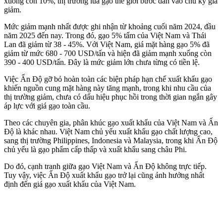
xuống còn 10%, thị trường lúa gạo thế giới bước dần vào chu kỳ giá
giảm.
Mức giảm mạnh nhất được ghi nhận từ khoảng cuối năm 2024, đầu
năm 2025 đến nay. Trong đó, gạo 5% tấm của Việt Nam và Thái
Lan đã giảm từ 38 - 45%. Với Việt Nam, giá mặt hàng gạo 5% đã
giảm từ mức 680 - 700 USD/tấn và hiện đã giảm mạnh xuống còn
390 - 400 USD/tấn. Đây là mức giảm lớn chưa từng có tiền lệ.
Việc Ấn Độ gỡ bỏ hoàn toàn các biện pháp hạn chế xuất khẩu gạo
khiến nguồn cung mặt hàng này tăng mạnh, trong khi nhu cầu của
thị trường giảm, chưa có dấu hiệu phục hồi trong thời gian ngắn gây
áp lực với giá gạo toàn cầu.
Theo các chuyên gia, phân khúc gạo xuất khẩu của Việt Nam và Ấn
Độ là khác nhau. Việt Nam chủ yếu xuất khẩu gạo chất lượng cao,
sang thị trường Philippines, Indonesia và Malaysia, trong khi Ấn Độ
chủ yếu là gạo phẩm cấp thấp và xuất khẩu sang châu Phi.
Do đó, cạnh tranh giữa gạo Việt Nam và Ấn Độ không trực tiếp.
Tuy vậy, việc Ấn Độ xuất khẩu gạo trở lại cũng ảnh hưởng nhất
định đến giá gạo xuất khẩu của Việt Nam.