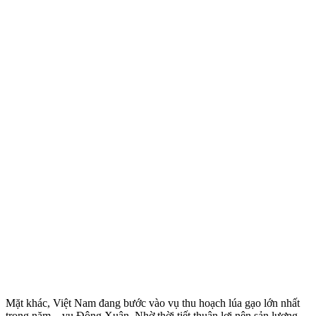
Mặt khác, Việt Nam đang bước vào vụ thu hoạch lúa gạo lớn nhất
trong năm – vụ Đông Xuân. Nhờ thời tiết thuận lợi nên sản lượng