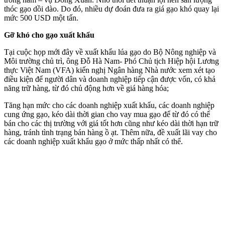
thóc gạo dồi dào. Do đó, nhiều dự đoán đưa ra giá gạo khó quay lại
mức 500 USD một tấn.
Gỡ khó cho gạo xuất khẩu
Tại cuộc họp mới đây về xuất khẩu lúa gạo do Bộ Nông nghiệp và
Môi trường chủ trì, ông Đỗ Hà Nam- Phó Chủ tịch Hiệp hội Lương
thực Việt Nam (VFA) kiến nghị Ngân hàng Nhà nước xem xét tạo
điều kiện để người dân và doanh nghiệp tiếp cận được vốn, có khả
năng trữ hàng, từ đó chủ động hơn về giá hàng hóa;
Tăng hạn mức cho các doanh nghiệp xuất khẩu, các doanh nghiệp
cung ứng gạo, kéo dài thời gian cho vay mua gạo để từ đó có thể
bán cho các thị trường với giá tốt hơn cũng như kéo dài thời hạn trữ
hàng, tránh tình trạng bán hàng ồ ạt. Thêm nữa, đề xuất lãi vay cho
các doanh nghiệp xuất khẩu gạo ở mức thấp nhất có thể.