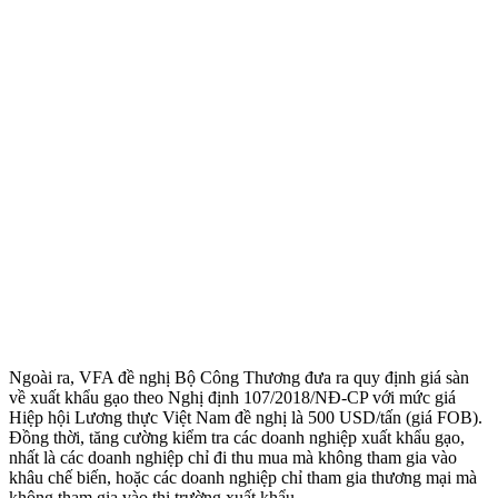
Ngoài ra, VFA đề nghị Bộ Công Thương đưa ra quy định giá sàn
về xuất khẩu gạo theo Nghị định 107/2018/NĐ-CP với mức giá
Hiệp hội Lương thực Việt Nam đề nghị là 500 USD/tấn (giá FOB).
Đồng thời, tăng cường kiểm tra các doanh nghiệp xuất khẩu gạo,
nhất là các doanh nghiệp chỉ đi thu mua mà không tham gia vào
khâu chế biến, hoặc các doanh nghiệp chỉ tham gia thương mại mà
không tham gia vào thị trường xuất khẩu.