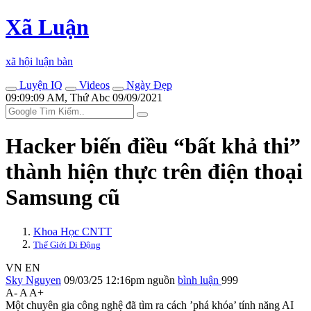
Xã Luận
xã hội luận bàn
Luyện IQ
Videos
Ngày Đẹp
09:09:09 AM, Thứ Abc 09/09/2021
Hacker biến điều “bất khả thi”
thành hiện thực trên điện thoại
Samsung cũ
Khoa Học CNTT
Thế Giới Di Động
VN
EN
Sky Nguyen
09/03/25 12:16pm
nguồn
bình luận
999
A-
A
A+
Một chuyên gia công nghệ đã tìm ra cách ’phá khóa’ tính năng AI