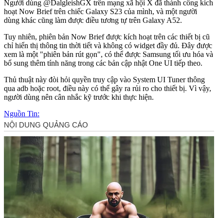
Người dùng @DalgleishGX trên mạng xã hội X đã thành công kích
hoạt Now Brief trên chiếc Galaxy S23 của mình, và một người
dùng khác cũng làm được điều tương tự trên Galaxy A52.
Tuy nhiên, phiên bản Now Brief được kích hoạt trên các thiết bị cũ
chỉ hiển thị thông tin thời tiết và không có widget đầy đủ. Đây được
xem là một "phiên bản rút gọn", có thể được Samsung tối ưu hóa và
bổ sung thêm tính năng trong các bản cập nhật One UI tiếp theo.
Thủ thuật này đòi hỏi quyền truy cập vào System UI Tuner thông
qua adb hoặc root, điều này có thể gây ra rủi ro cho thiết bị. Vì vậy,
người dùng nên cân nhắc kỹ trước khi thực hiện.
Nguồn Tin: