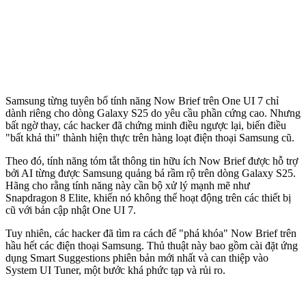
Samsung từng tuyên bố tính năng Now Brief trên One UI 7 chỉ
dành riêng cho dòng Galaxy S25 do yêu cầu phần cứng cao. Nhưng
bất ngờ thay, các hacker đã chứng minh điều ngược lại, biến điều
"bất khả thi" thành hiện thực trên hàng loạt điện thoại Samsung cũ.
Theo đó, tính năng tóm tắt thông tin hữu ích Now Brief được hỗ trợ
bởi AI từng được Samsung quảng bá rầm rộ trên dòng Galaxy S25.
Hãng cho rằng tính năng này cần bộ xử lý mạnh mẽ như
Snapdragon 8 Elite, khiến nó không thể hoạt động trên các thiết bị
cũ với bản cập nhật One UI 7.
Tuy nhiên, các hacker đã tìm ra cách để "phá khóa" Now Brief trên
hầu hết các điện thoại Samsung. Thủ thuật này bao gồm cài đặt ứng
dụng Smart Suggestions phiên bản mới nhất và can thiệp vào
System UI Tuner, một bước khá phức tạp và rủi ro.