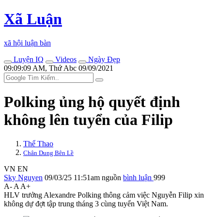
Xã Luận
xã hội luận bàn
Luyện IQ
Videos
Ngày Đẹp
09:09:09 AM, Thứ Abc 09/09/2021
Polking ủng hộ quyết định
không lên tuyển của Filip
Thể Thao
Chân Dung Bên Lề
VN
EN
Sky Nguyen
09/03/25 11:51am
nguồn
bình luận
999
A-
A
A+
HLV trưởng Alexandre Polking thông cảm việc Nguyễn Filip xin
không dự đợt tập trung tháng 3 cùng tuyển Việt Nam.