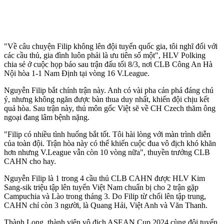
"Về câu chuyện Filip không lên đội tuyển quốc gia, tôi nghĩ đối với
các cầu thủ, gia đình luôn phải là ưu tiên số một", HLV Polking
chia sẻ ở cuộc họp báo sau trận đấu tối 8/3, nơi CLB Công An Hà
Nội hòa 1-1 Nam Định tại vòng 16 V.League.
Nguyễn Filip bắt chính trận này. Anh có vài pha cản phá đáng chú
ý, nhưng không ngăn được bàn thua duy nhất, khiến đội chịu kết
quả hòa. Sau trận này, thủ môn gốc Việt sẽ về CH Czech thăm ông
ngoại đang lâm bệnh nặng.
"Filip có nhiều tình huống bắt tốt. Tôi hài lòng với màn trình diễn
của toàn đội. Trận hòa này có thể khiến cuộc đua vô địch khó khăn
hơn nhưng V.League vẫn còn 10 vòng nữa", thuyền trưởng CLB
CAHN cho hay.
Nguyễn Filip là 1 trong 4 cầu thủ CLB CAHN được HLV Kim
Sang-sik triệu tập lên tuyển Việt Nam chuẩn bị cho 2 trận gặp
Campuchia và Lào trong tháng 3. Do Filip từ chối lên tập trung,
CAHN chỉ còn 3 người, là Quang Hải, Việt Anh và Văn Thanh.
Thành Long, thành viên vô địch ASEAN Cup 2024 cùng đội tuyển,