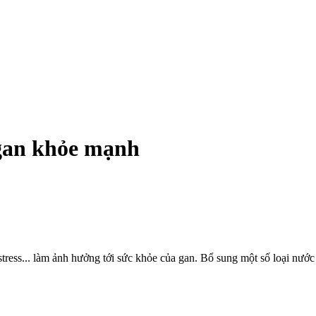
 gan khỏe mạnh
tress... làm ảnh hưởng tới sức khỏe của gan. Bổ sung một số loại nướ