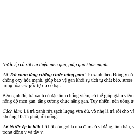
Nước ép cà rốt cải thiện men gan, giúp gan khỏe mạnh.
2.5 Trà xanh tăng cường chức năng gan:
Trà xanh theo Đông y có v
chống oxy hóa mạnh, giúp bảo vệ gan khỏi sự tích tụ chất béo, stres
trung hòa các gốc tự do có hại.
Bên cạnh đó, trà xanh có đặc tính chống viêm, có thể giúp giảm viêm 
nồng độ men gan, tăng cường chức năng gan. Tuy nhiên, nên uống trà 
Cách làm:
Lá trà xanh rửa sạch lượng vừa đủ, vò nhẹ lá trà rồi cho và
khoảng 10-15 phút, rồi uống.
2.6 Nước ép lô hội:
Lô hội còn gọi là nha đam có vị đắng, tính hàn, v
trong đông y và tây y.