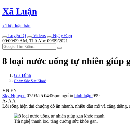
Xã Luận
xã hội luận bàn
Luyện IQ
Videos
Ngày Đẹp
09:09:09 AM, Thứ Abc 09/09/2021
8 loại nước uống tự nhiên giúp
Gia Đình
Chăm Sóc Sức Khoẻ
VN
EN
Sky Nguyen
07/03/25 04:06pm
nguồn
bình luận
999
A-
A
A+
Lối sống hiện đại chuộng đồ ăn nhanh, nhiều dầu mỡ và căng thẳng, s
Trà nghệ thanh lọc, tăng cường sức khỏe gan.