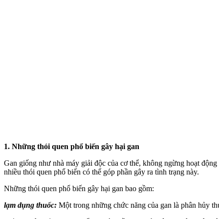
1. Những thói quen phổ biến gây hại gan
Gan giống như nhà máy giải độc của c‌ơ th‌ể, không ngừng hoạt động đ
nhiều thói quen phổ biến có thể góp phần gây ra tình trạng này.
Những thói quen phổ biến gây hại gan bao gồm:
lạ‌m dụn‌g thuốc
:
Một trong những chức năng của gan là phân hủy thuố