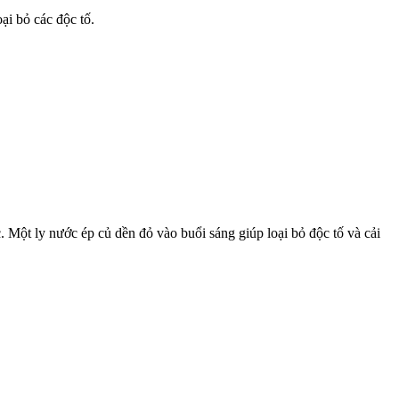
ại bỏ các độc tố.
c. Một ly nước ép củ dền đỏ vào buổi sáng giúp loại bỏ độc tố và cải