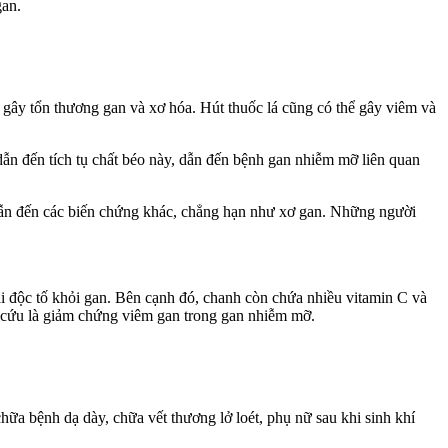
gan.
do gây tổn thương gan và xơ hóa. Hút thu‌ốc l‌á cũng có thể gây viêm và
ẫn đến tích tụ chất béo này, dẫn đến bệnh gan nhiễm mỡ liên quan
ể dẫn đến các biến chứng khác, chẳng hạn như xơ gan. Những người
ải độc tố khỏi gan. Bên cạnh đó, chanh còn chứa nhiều vitamin C và
ên cứu là giảm chứng viêm gan trong gan nhiễm mỡ.
hữa bệnh dạ dày, chữa vết thương lở loét, phụ nữ sau khi sinh khí