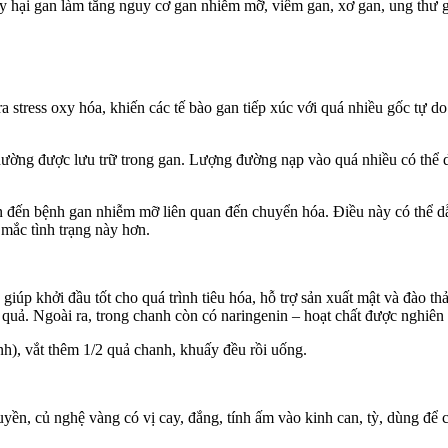
 hại gan làm tăng nguy cơ gan nhiễm mỡ, viêm gan, xơ gan, ung thư 
 ra stress oxy hóa, khiến các tế bào gan tiếp xúc với quá nhiều gốc tự 
hường được lưu trữ trong gan. Lượng đường nạp vào quá nhiều có thể d
n, dẫn đến bệnh gan nhiễm mỡ liên quan đến chuyển hóa. Điều này có th
mắc tình trạng này hơn.
úp khởi đầu tốt cho quá trình tiêu hóa, hỗ trợ sản xuất mật và đào th
ệu quả. Ngoài ra, trong chanh còn có naringenin – hoạt chất được nghi
), vắt thêm 1/2 quả chanh, khuấy đều rồi uống.
uyền, củ nghệ vàng có vị cay, đắng, tính ấm vào kinh can, tỳ, dùng để c