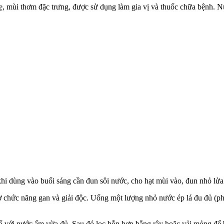
 mùi thơm đặc trưng, được sử dụng làm gia vị và thuốc chữa bệnh. Nướ
i dùng vào buổi sáng cần đun sôi nước, cho hạt mùi vào, đun nhỏ lửa
 chức năng gan và giải độc. Uống một lượng nhỏ nước ép lá đu đủ (ph
 tố với nước ấm vừa đủ. Sau đó lọc hỗn hợp bằng rây hoặc vải mỏng để 