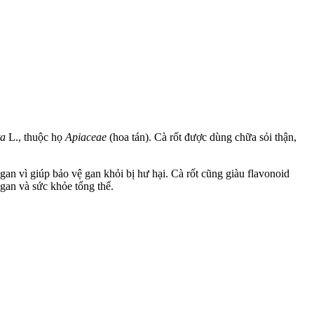
ta
L., thuộc họ
Apiaceae
(hoa tán). Cà rốt được dùng chữa sỏi thận,
 gan vì giúp bảo vệ gan khỏi bị hư hại. Cà rốt cũng giàu flavonoid
gan và sức khỏe tổng thể.