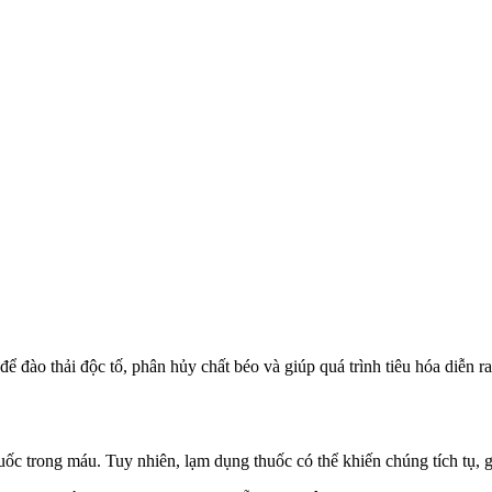
ể đào thải độc tố, phân hủy chất béo và giúp quá trình tiêu hóa diễn 
c trong máu. Tuy nhiên, lạ‌m dụn‌g thuốc có thể khiến chúng tích tụ, 