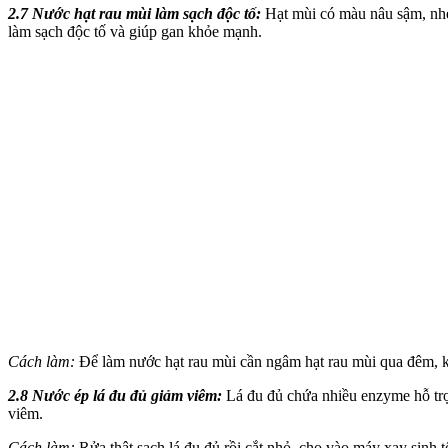
2.7 Nước hạt rau mùi làm sạch độc tố:
Hạt mùi có màu nâu sậm, nhẹ,
làm sạch độc tố và giúp gan khỏe mạnh.
Cách làm:
Để làm nước hạt rau mùi cần ngâm hạt rau mùi qua đêm, kh
2.8 Nước ép
lá đu đủ
giảm viêm:
Lá đu đủ chứa nhiều enzyme hỗ trợ
viêm.
Cách làm:
Rửa thật sạch lá đu đủ rồi cắt nhỏ, cho vào máy xay sinh