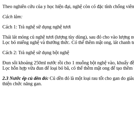
Theo nghiên cứu của y học hiện đại, nghệ còn có đặc tính chống viêm
Cách làm:
Cách 1: Trà nghệ sử dụng nghệ tươi
Thái lát mỏng củ nghệ tươi (lượng tùy dùng), sau đó cho vào lượng n
Lọc bỏ miếng nghệ và thưởng thức. Có thể thêm mật ong, lát chanh t
Cách 2: Trà nghệ sử dụng bột nghệ
Đun sôi khoảng 250ml nước rồi cho 1 muỗng bột nghệ vào, khuấy đều 
Lọc hỗn hợp vừa đun để loại bỏ bã, có thể thêm mật ong để tạo thêm
2.3 Nước ép củ dền đỏ:
Củ dền đỏ là một loại rau tốt cho gan do già
thiện chức năng gan.