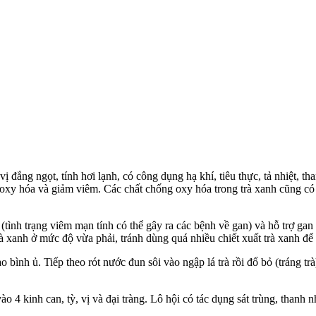
ị đắng ngọt, tính hơi lạnh, có công dụng hạ khí, tiêu thực, tả nhiệt, th
s oxy hóa và giảm viêm. Các chất chống oxy hóa trong trà xanh cũng c
(tình trạng viêm mạn tính có thể gây ra các bệnh về gan) và hỗ trợ gan 
xanh ở mức độ vừa phải, tránh dùng quá nhiều chiết xuất trà xanh để 
o bình ủ. Tiếp theo rót nước đun sôi vào ngập lá trà rồi đổ bỏ (tráng tr
ào 4 kinh can, tỳ, vị và đại tràng. Lô hội có tác dụng sát trùng, thanh