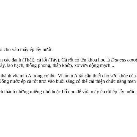
ồi cho vào máy ép lấy nước.
ăn các đanh (Thái), cà lốt (Tày). Cà rốt có tên khoa học là
Daucus caro
 dày, lao hạch, thống phong, thấp khớp, xơ vữa động mạch...
hành vitamin A trong c‌ơ th‌ể. Vitamin A rất cần thiết cho sức khỏe của
Uống nước ép cà rốt tươi vào buổi sáng có thể cải thiện chức năng men 
sạch thành những miếng nhỏ hoặc bổ dọc để vừa máy ép rồi ép lấy nước.