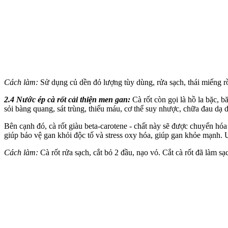
Cách làm:
Sử dụng củ dền đỏ lượng tùy dùng, rửa sạch, thái miếng r
2.4 Nước ép cà rốt cải thiện
men gan
:
Cà rốt còn gọi là hồ la bặc, b
sỏi bàng quang, sát trùng, thiếu máu, c‌ơ th‌ể suy nhược, chữa đau dạ
Bên cạnh đó, cà rốt giàu beta-carotene - chất này sẽ được chuyển hóa t
giúp bảo vệ gan khỏi độc tố và stress oxy hóa, giúp gan khỏe mạnh. 
Cách làm:
Cà rốt rửa sạch, cắt bỏ 2 đầu, nạo vỏ. Cắt cà rốt đã làm 