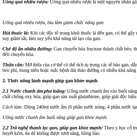
Uống quá nhiều rượu:
Uống quá nhiều rượu là một nguyên nhân gây
Uống quá nhiều rượu, bia làm giảm chức năng gan.
Hút thu‌ốc l‌á:
Khi các độc tố trong khói thu‌ốc l‌á đến gan, có thể gây
suy giảm sắt, làm suy yếu khả năng tái tạo của gan.
Chế độ ăn nhiều đường:
Gan chuyển hóa fructose thành chất béo, t
đến chuyển hóa.
Thừa cân:
Mỡ thừa của c‌ơ th‌ể có thể tích tụ trong các tế bào ga
béo phì, trung niên hoặc mắc bệnh đái tháo đường có nhiều khả năng 
2. Thức uống lành mạnh giúp gan khỏe mạnh
2.1
Nước chanh ấm
pha loãng:
Uống nước chanh ấm vào buổi sáng gi
chất chống oxy hóa, giúp gan sản xuất glutathione, giúp giải độc hi
Cách làm:
Dùng 240ml nước ấm (6 phần nước nóng, 4 phần nước lạnh
Uống nước chanh ấm buổi sáng giúp gan khỏe mạnh.
2.2 Trà nghệ thanh lọc gan, giúp gan khỏe mạnh:
Theo y học cổ tr
huyết kém, da dẻ không được tươi sáng, hồng hào.