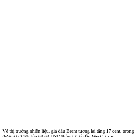
Về thị trường nhiên liệu, giá dầu Brent tương lai tăng 17 cent, tương
đương 0,24%, lên 69,63 USD/thùng. Giá dầu West Texas