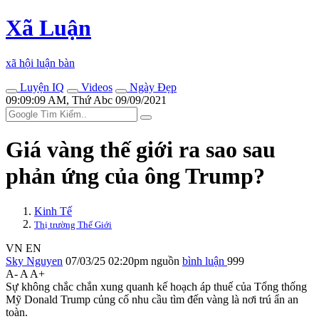
Xã Luận
xã hội luận bàn
Luyện IQ
Videos
Ngày Đẹp
09:09:09 AM, Thứ Abc 09/09/2021
Giá vàng thế giới ra sao sau
phản ứng của ông Trump?
Kinh Tế
Thị trường Thế Giới
VN
EN
Sky Nguyen
07/03/25 02:20pm
nguồn
bình luận
999
A-
A
A+
Sự không chắc chắn xung quanh kế hoạch áp thuế của Tổng thống
Mỹ Donald Trump củng cố nhu cầu tìm đến vàng là nơi trú ẩn an
toàn.