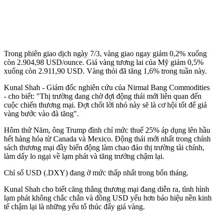
Trong phiên giao dịch ngày 7/3, vàng giao ngay giảm 0,2% xuống
còn 2.904,98 USD/ounce. Giá vàng tương lai của Mỹ giảm 0,5%
xuống còn 2.911,90 USD. Vàng thỏi đã tăng 1,6% trong tuần này.
Kunal Shah - Giám đốc nghiên cứu của Nirmal Bang Commodities
- cho biết: "Thị trường đang chờ đợi động thái mới liên quan đến
cuộc chiến thương mại. Đợt chốt lời nhỏ này sẽ là cơ hội tốt để giá
vàng bước vào đà tăng".
Hôm thứ Năm, ông Trump đình chỉ mức thuế 25% áp dụng lên hầu
hết hàng hóa từ Canada và Mexico. Động thái mới nhất trong chính
sách thương mại đầy biến động làm chao đảo thị trường tài chính,
làm dấy lo ngại về lạm phát và tăng trưởng chậm lại.
Chỉ số USD (.DXY) đang ở mức thấp nhất trong bốn tháng.
Kunal Shah cho biết căng thẳng thương mại đang diễn ra, tình hình
lạm phát không chắc chắn và đồng USD yếu hơn báo hiệu nền kinh
tế chậm lại là những yếu tố thúc đẩy giá vàng.