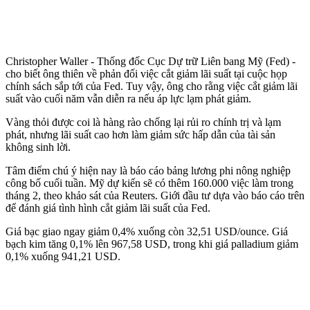
Christopher Waller - Thống đốc Cục Dự trữ Liên bang Mỹ (Fed) -
cho biết ông thiên về phản đối việc cắt giảm lãi suất tại cuộc họp
chính sách sắp tới của Fed. Tuy vậy, ông cho rằng việc cắt giảm lãi
suất vào cuối năm vẫn diễn ra nếu áp lực lạm phát giảm.
Vàng thỏi được coi là hàng rào chống lại rủi ro chính trị và lạm
phát, nhưng lãi suất cao hơn làm giảm sức hấp dẫn của tài sản
không sinh lời.
Tâm điểm chú ý hiện nay là báo cáo bảng lương phi nông nghiệp
công bố cuối tuần. Mỹ dự kiến sẽ có thêm 160.000 việc làm trong
tháng 2, theo khảo sát của Reuters. Giới đầu tư dựa vào báo cáo trên
để đánh giá tình hình cắt giảm lãi suất của Fed.
Giá bạc giao ngay giảm 0,4% xuống còn 32,51 USD/ounce. Giá
bạch kim tăng 0,1% lên 967,58 USD, trong khi giá palladium giảm
0,1% xuống 941,21 USD.