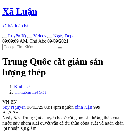
Xã Luận
xã hội luận bàn
Luyện IQ
Videos
Ngày Đẹp
09:09:09 AM, Thứ Abc 09/09/2021
Trung Quốc cắt giảm sản
lượng thép
Kinh Tế
Thị trường Thế Giới
VN
EN
Sky Nguyen
06/03/25 03:14pm
nguồn
bình luận
999
A-
A
A+
Ngày 5/3, Trung Quốc tuyên bố sẽ cắt giảm sản lượng thép của
nước này nhằm giải quyết vấn đề dư thừa công suất và ngăn chặn
lợi nhuận sụt giảm.