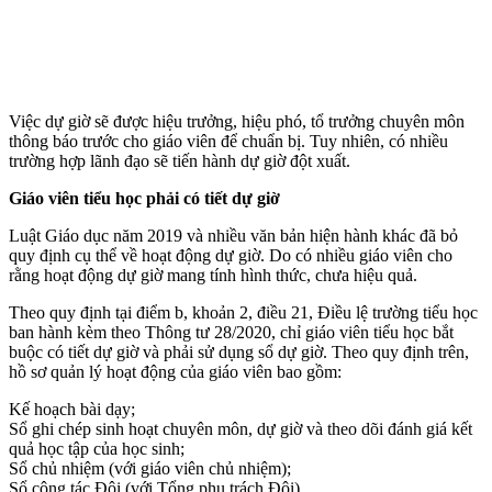
Việc dự giờ sẽ được hiệu trưởng, hiệu phó, tổ trưởng chuyên môn
thông báo trước cho giáo viên để chuẩn bị. Tuy nhiên, có nhiều
trường hợp lãnh đạo sẽ tiến hành dự giờ đột xuất.
Giáo viên tiểu học phải có tiết dự giờ
Luật Giáo dục năm 2019 và nhiều văn bản hiện hành khác đã bỏ
quy định cụ thể về hoạt động dự giờ. Do có nhiều giáo viên cho
rằng hoạt động dự giờ mang tính hình thức, chưa hiệu quả.
Theo quy định tại điểm b, khoản 2, điều 21, Điều lệ trường tiểu học
ban hành kèm theo Thông tư 28/2020, chỉ giáo viên tiểu học bắt
buộc có tiết dự giờ và phải sử dụng sổ dự giờ. Theo quy định trên,
hồ sơ quản lý hoạt động của giáo viên bao gồm:
Kế hoạch bài dạy;
Sổ ghi chép sinh hoạt chuyên môn, dự giờ và theo dõi đánh giá kết
quả học tập của học sinh;
Sổ chủ nhiệm (với giáo viên chủ nhiệm);
Sổ công tác Đội (với Tổng phụ trách Đội).