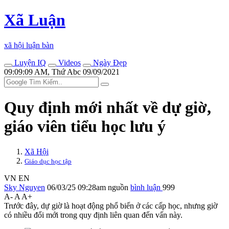
Xã Luận
xã hội luận bàn
Luyện IQ
Videos
Ngày Đẹp
09:09:09 AM, Thứ Abc 09/09/2021
Quy định mới nhất về dự giờ,
giáo viên tiểu học lưu ý
Xã Hội
Giáo dục học tập
VN
EN
Sky Nguyen
06/03/25 09:28am
nguồn
bình luận
999
A-
A
A+
Trước đây, dự giờ là hoạt động phổ biến ở các cấp học, nhưng giờ
có nhiều đổi mới trong quy định liên quan đến vấn này.