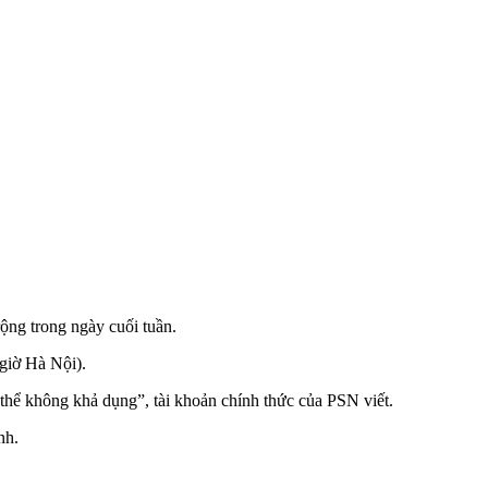
ộng trong ngày cuối tuần.
giờ Hà Nội).
 thể không khả dụng”, tài khoản chính thức của PSN viết.
nh.