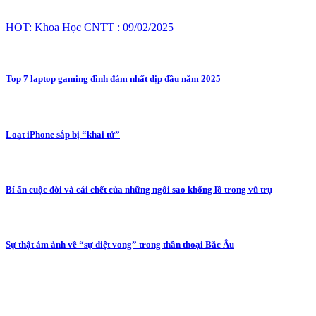
HOT: Khoa Học CNTT : 09/02/2025
Top 7 laptop gaming đình đám nhất dịp đầu năm 2025
Loạt iPhone sắp bị “khai tử”
Bí ẩn cuộc đời và cái chết của những ngôi sao khổng lồ trong vũ trụ
Sự thật ám ảnh về “sự diệt vong” trong thần thoại Bắc Âu