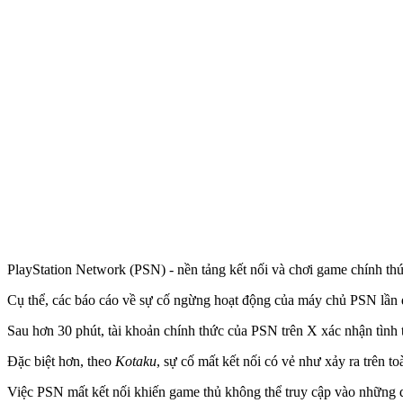
PlayStation Network (PSN) - nền tảng kết nối và chơi game chính thứ
Cụ thể, các báo cáo về sự cố ngừng hoạt động của máy chủ PSN lần 
Sau hơn 30 phút, tài khoản chính thức của PSN trên X xác nhận tình 
Đặc biệt hơn, theo
Kotaku
, sự cố mất kết nối có vẻ như xảy ra trên to
Việc PSN mất kết nối khiến game thủ không thể truy cập vào những d