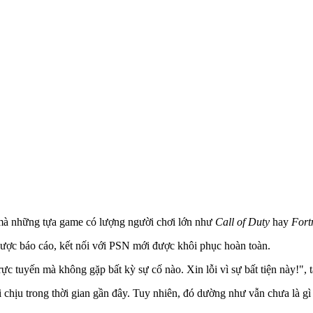
n mà những tựa game có lượng người chơi lớn như
Call of Duty
hay
Fort
 được báo cáo, kết nối với PSN mới được khôi phục hoàn toàn.
ực tuyến mà không gặp bất kỳ sự cố nào. Xin lỗi vì sự bất tiện này!",
chịu trong thời gian gần đây. Tuy nhiên, đó dường như vẫn chưa là gì