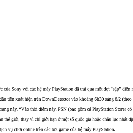
c của Sony với các hệ máy PlayStation đã trải qua một đợt "sập" diện r
đầu tiên xuất hiện trên DownDetector vào khoảng 6h30 sáng 8/2 (theo 
trạng này. “Vào thời điểm này, PSN (bao gồm cả PlayStation Store) có
àn thế giới, thay vì chỉ giới hạn ở một số quốc gia hoặc châu lục nhất đị
ịch vụ chơi online trên các tựa game của hệ máy PlayStation.