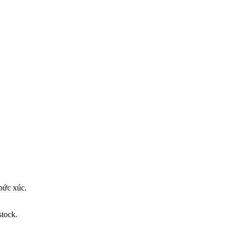
bức xúc.
stock.