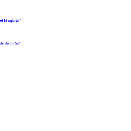
i là nghiện”!
 đã đủ chưa?