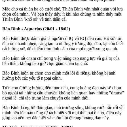
Mặc cho cả thiên hạ có cười chê, Thiên Bình vẫn nhất quán với lựa
chọn của mình. Và bạn thấy đấy, ít khi nào chúng ta nhìn thấy một
Thiên Bình ’khổ sở’ về tinh thần cả.
Bảo Bình - Aquarius (20/01 - 18/02)
Bảo Bình được đánh giá là người có IQ và EQ đều cao. Họ sở hữu
đầu óc nhanh nhẹn, sáng tạo ra những ý tưởng độc đáo, lại còn biết
cách ứng xử, dễ chiếm trọn tình cảm của mọi người xung quanh.
Bảo Bình rất chăm chỉ trong việc nâng cao năng lực và giá trị của
bản thân, không bao giờ chịu giậm chân tại chỗ.
Bảo Bình luôn tự chọn cho mình một lối đi riêng, không bị ảnh
hưởng bởi các yếu tố ngoại cảnh.
Trên con đường hướng đến mục tiêu, cung hoàng đạo này sẽ chọn
bỏ ngoài tai những câu chuyện không liên quan hay những "drama"
ngoài lề, chỉ tập trung làm chuyện của mình thôi.
Bảo Bình là người đơn giản, chủ trương sống không rước rắc rối về
mình nên lúc nào cũng tự tách biệt với mọi thể loại ồn ào, điều này
giúp tạo nên nét đặc biệt và cuốn hút ở cung hoàng đạo này.