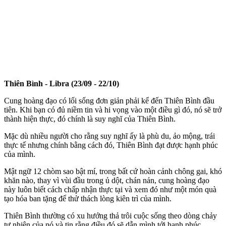
Thiên Bình - Libra (23/09 - 22/10)
Cung hoàng đạo có lối sống đơn giản phải kể đến Thiên Bình đầu
tiên. Khi bạn có đủ niềm tin và hi vọng vào một điều gì đó, nó sẽ trở
thành hiện thực, đó chính là suy nghĩ của Thiên Bình.
Mặc dù nhiều người cho rằng suy nghĩ ấy là phù du, ảo mộng, trái
thực tế nhưng chính bằng cách đó, Thiên Bình đạt được hạnh phúc
của mình.
Mật ngữ 12 chòm sao bật mí, trong bất cứ hoàn cảnh chông gai, khó
khăn nào, thay vì vùi đầu trong ủ dột, chán nản, cung hoàng đạo
này luôn biết cách chấp nhận thực tại và xem đó như một món quà
tạo hóa ban tặng để thử thách lòng kiên trì của mình.
Thiên Bình thường có xu hướng thả trôi cuộc sống theo dòng chảy
tự nhiên của nó và tin rằng điều đó sẽ dẫn mình tới hạnh phúc.