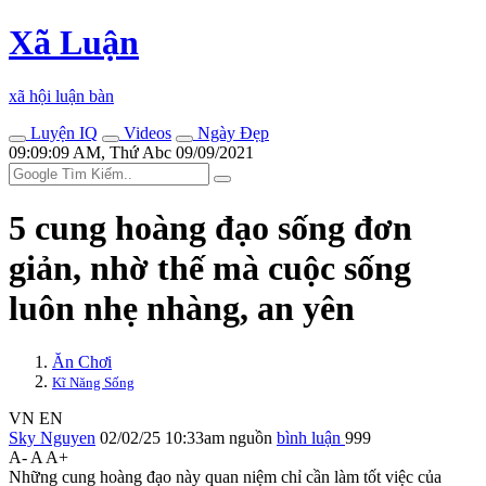
Xã Luận
xã hội luận bàn
Luyện IQ
Videos
Ngày Đẹp
09:09:09 AM, Thứ Abc 09/09/2021
5 cung hoàng đạo sống đơn
giản, nhờ thế mà cuộc sống
luôn nhẹ nhàng, an yên
Ăn Chơi
Kĩ Năng Sống
VN
EN
Sky Nguyen
02/02/25 10:33am
nguồn
bình luận
999
A-
A
A+
Những cung hoàng đạo này quan niệm chỉ cần làm tốt việc của