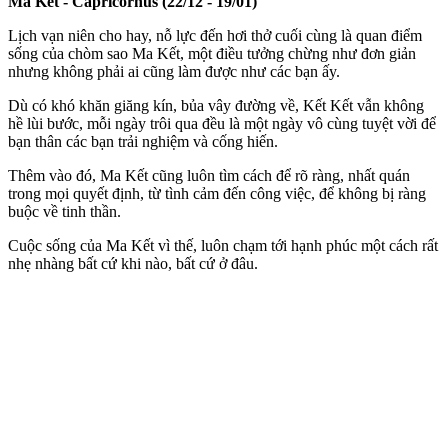
Ma Kết - Capricornus (22/12 - 19/01)
Lịch vạn niên cho hay, nỗ lực đến hơi thở cuối cùng là quan điểm
sống của chòm sao Ma Kết, một điều tưởng chừng như đơn giản
nhưng không phải ai cũng làm được như các bạn ấy.
Dù có khó khăn giăng kín, bủa vây đường về, Kết Kết vẫn không
hề lùi bước, mỗi ngày trôi qua đều là một ngày vô cùng tuyệt vời để
bạn thân các bạn trải nghiệm và cống hiến.
Thêm vào đó, Ma Kết cũng luôn tìm cách để rõ ràng, nhất quán
trong mọi quyết định, từ tình cảm đến công việc, để không bị ràng
buộc về tinh thần.
Cuộc sống của Ma Kết vì thế, luôn chạm tới hạnh phúc một cách rất
nhẹ nhàng bất cứ khi nào, bất cứ ở đâu.