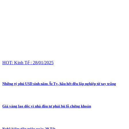
HOT: Kinh Tế : 28/01/2025
Những tỷ phú USD sinh năm Ất Tỵ, hầu hết đều lập nghiệp từ tay trắng
Giá vàng lao dốc vì nhà đầu tư phải bù lỗ chứng khoán
Nghề kiếm tiền triệu ngày 29 Tết