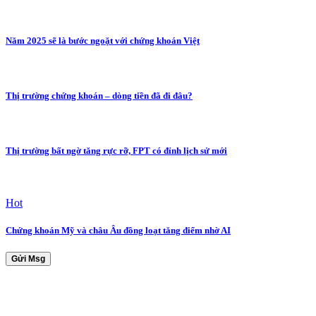
Năm 2025 sẽ là bước ngoặt với chứng khoán Việt
Thị trường chứng khoán – dòng tiền đã đi đâu?
Thị trường bất ngờ tăng rực rỡ, FPT có đỉnh lịch sử mới
Hot
Chứng khoán Mỹ và châu Âu đồng loạt tăng điểm nhờ AI
Gửi Msg