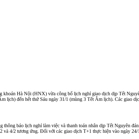
oán Hà Nội (HNX) vừa công bố lịch nghỉ giao dịch dịp Tết Nguyên 
Âm lịch) đến hết thứ Sáu ngày 31/1 (mùng 3 Tết Âm lịch). Các giao dịch
hông báo lịch nghỉ làm việc và thanh toán nhân dịp Tết Nguyên đán
2 và 4/2 tương ứng. Đối với các giao dịch T+1 thực hiện vào ngày 24/1,