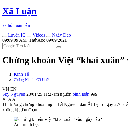
Xã Luận
xã hội luận bàn
Luyện IQ
Videos
Ngày Đẹp
09:09:09 AM, Thứ Abc 09/09/2021
Chứng khoán Việt “khai xuân” 
Kinh Tế
Chứng Khoán Cổ Phiếu
VN
EN
Sky Nguyen
28/01/25 11:27am
nguồn
bình luận
999
A-
A
A+
Thị trường chứng khoán nghỉ Tết Nguyên đán Ất Tỵ từ ngày 27/1 đế
không bị gián đoạn.
Ảnh minh họa