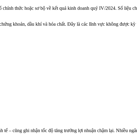
ố chính thức hoặc sơ bộ về kết quả kinh doanh quý IV/2024. Số liệu c
ứng khoán, dầu khí và hó‌a chấ‌t. Đây là các lĩnh vực không được kỳ 
h tế – cũng ghi nhận tốc độ tăng trưởng lợi nhuận chậm lại. Nhiều ngâ