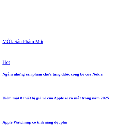
MỚI: Sản Phẩm Mới
Hot
Ngắm những sản phẩm chưa từng được công bố của Nokia
Điểm mặt 8 thiết bị giá rẻ của Apple sẽ ra mắt trong năm 2025
Apple Watch sắp có tính năng đột phá