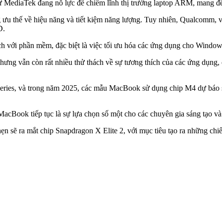
 MediaTek đang nỗ lực để chiếm lĩnh thị trường laptop ARM, mang đến 
u thế về hiệu năng và tiết kiệm năng lượng. Tuy nhiên, Qualcomm, vớ
D.
hích với phần mềm, đặc biệt là việc tối ưu hóa các ứng dụng cho Wind
ng vẫn còn rất nhiều thử thách về sự tương thích của các ứng dụng, 
-series, và trong năm 2025, các mẫu MacBook sử dụng chip M4 dự báo s
acBook tiếp tục là sự lựa chọn số một cho các chuyên gia sáng tạo và
sẽ ra mắt chip Snapdragon X Elite 2, với mục tiêu tạo ra những chiế