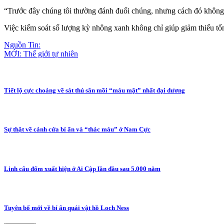
“Trước đây chúng tôi thường đánh đuổi chúng, nhưng cách đó không h
Việc kiểm soát số lượng kỳ nhông xanh không chỉ giúp giảm thiểu tổn
Nguồn Tin:
MỚI: Thế giới tự nhiên
Tiết lộ cực choáng về sát thủ săn mồi “máu mặt” nhất đại dương
Sự thật về cánh cửa bí ẩn và “thác máu” ở Nam Cực
Linh cẩu đốm xuất hiện ở Ai Cập lần đầu sau 5.000 năm
Tuyên bố mới về bí ẩn quái vật hồ Loch Ness