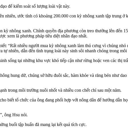
ạo để kiểm soát số lượng loài vật này.
ên nhiên, ước tính có khoảng 200.000 con kỳ nhông xanh tập trung ở 
0 con kỳ nhông xanh. Chính quyền địa phương còn treo thưởng lên đến
được xem là phương pháp tiêu diệt nhân đạo nhất.
biết: “Rất nhiều người mua kỳ nhông xanh làm thú cưng vì chúng nhỏ 
ra tự nhiên, dẫn đến tình trạng loài này sinh sôi nhanh chóng trong môi
nh sống tại những khu vực khó tiếp cận như rừng hoặc ven các thị trấn
ông hung dữ, chúng sở hữu đuôi sắc, hàm khỏe và răng bén như dao cạo.
nh trong môi trường nuôi nhốt và nhiều con chết chỉ sau một năm.
ho biết tổ chức của ông đang phối hợp với nông dân để hướng dẫn họ c
”, ông Hsu nói.
ững buổi tập huấn đã mang lại kết quả tích cực.