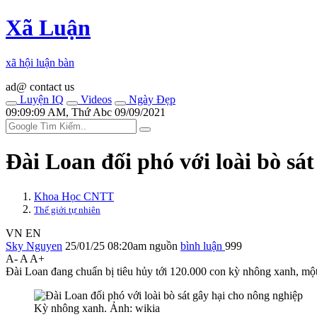
Xã Luận
xã hội luận bàn
ad@ contact us
Luyện IQ
Videos
Ngày Đẹp
09:09:09 AM, Thứ Abc 09/09/2021
Đài Loan đối phó với loài bò sá
Khoa Học CNTT
Thế giới tự nhiên
VN
EN
Sky Nguyen
25/01/25 08:20am
nguồn
bình luận
999
A-
A
A+
Đài Loan đang chuẩn bị tiêu hủy tới 120.000 con kỳ nhông xanh, một 
Kỳ nhông xanh. Ảnh: wikia