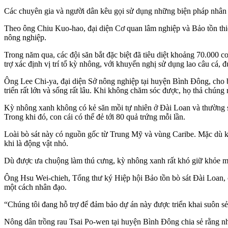
Các chuyên gia và người dân kêu gọi sử dụng những biện pháp nhân đ
Theo ông Chiu Kuo-hao, đại diện Cơ quan lâm nghiệp và Bảo tồn thi
nông nghiệp.
Trong năm qua, các đội săn bắt đặc biệt đã tiêu diệt khoảng 70.00
trợ xác định vị trí tổ kỳ nhông, với khuyến nghị sử dụng lao câu cá, 
Ông Lee Chi-ya, đại diện Sở nông nghiệp tại huyện Bình Đông, cho 
triển rất lớn và sống rất lâu. Khi không chăm sóc được, họ thả chúng 
Kỳ nhông xanh không có kẻ săn mồi tự nhiên ở Đài Loan và thường si
Trong khi đó, con cái có thể đẻ tới 80 quả trứng mỗi lần.
Loài bò sát này có nguồn gốc từ Trung Mỹ và vùng Caribe. Mặc dù kh
khi là động vật nhỏ.
Dù được ưa chuộng làm thú cưng, kỳ nhông xanh rất khó giữ khỏe mạ
Ông Hsu Wei-chieh, Tổng thư ký Hiệp hội Bảo tồn bò sát Đài Loan, c
một cách nhân đạo.
“Chúng tôi đang hỗ trợ để đảm bảo dự án này được triển khai suôn sẻ
Nông dân trồng rau Tsai Po-wen tại huyện Bình Đông chia sẻ rằng nh