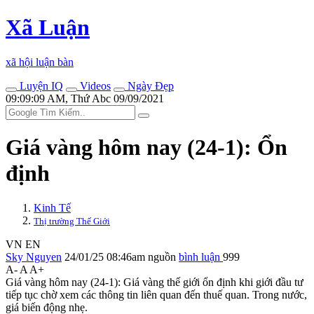
Xã Luận
xã hội luận bàn
Luyện IQ
Videos
Ngày Đẹp
09:09:09 AM, Thứ Abc 09/09/2021
Giá vàng hôm nay (24-1): Ổn
định
Kinh Tế
Thị trường Thế Giới
VN
EN
Sky Nguyen
24/01/25 08:46am
nguồn
bình luận
999
A-
A
A+
Giá vàng hôm nay (24-1): Giá vàng thế giới ổn định khi giới đầu tư
tiếp tục chờ xem các thông tin liên quan đến thuế quan. Trong nước,
giá biến động nhẹ.