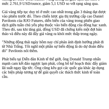
mức 2.761,9 USD/ounce, giảm 5,1 USD so với rạng sáng qua.
Giá vàng tiếp tục duy trì ở mức cao nhất trong gần 3 tháng đạt được
vào phiên trước đó. Theo chiến lược gia thị trường cấp cao Daniel
Pavilonis của RJO Futures, diễn biến của vàng trong phiên giao
dịch giữa tuần chủ yếu phụ thuộc vào biến động của đồng bạc xanh.
Theo đó, sau khi tăng giá, đồng USD đã chứng kiến một đợt bán
tháo và điều này đã đẩy giá vàng ra khỏi mức thấp trong ngày.
"Những động thái ngày hôm nay chỉ phản ánh định hướng phát đi
từ Nhà Trắng. Tôi nghĩ một phần sự biến động là do dự đoán điều
đó" Pavilonis nói thêm.
Phát biểu tại Diễn đàn Kinh tế thế giới, ông Donald Trump nhấn
mạnh cam kết đảo ngược lạm phát, công bố kế hoạch thúc đẩy giảm
lãi suất ngay lập tức. Ông cũng kêu gọi các quốc gia khác áp dụng
các biện pháp tương tự để giải quyết các thách thức kinh tế toàn
cầu.