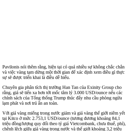
Pavilonis nói thêm rằng, hiện tại có quá nhiều sự không chắc chắn
và việc vàng tạm dừng một thời gian để xác định xem điều gì thực
sự sẽ được triển khai là điều dễ hiểu.
Chuyên gia phân tích thị trường Han Tan của Exinity Group cho
rằng, giá sẽ tiến xa hơn tới mốc tâm lý 3.000 USD/ounce nếu các
chính sách của Tổng thống Trump thúc đẩy nhu cầu phòng ngừa
lạm phát và nơi trú ẩn an toàn.
Với giá vàng miếng trong nước giảm và giá vàng thế giới niêm yết
tại Kitco ở mức 2.753,1 USD/ounce (tương đương khoảng 84,1
triệu đồng/lượng quy đổi theo tỷ giá Vietcombank, chưa thuế, phí),
chênh lệch giữa giá vàng trong nước và thế giới khoảng 3,2 triệu