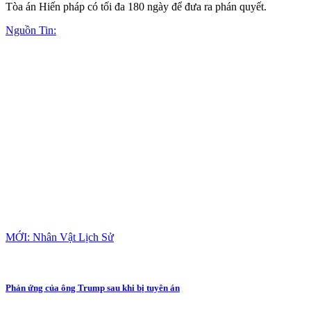
Tòa án Hiến pháp có tối đa 180 ngày để đưa ra phán quyết.
Nguồn Tin:
MỚI: Nhân Vật Lịch Sử
Phản ứng của ông Trump sau khi bị tuyên án