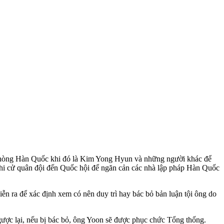
 phòng Hàn Quốc khi đó là Kim Yong Hyun và những người khác để
 khi cử quân đội đến Quốc hội để ngăn cản các nhà lập pháp Hàn Quốc
n ra để xác định xem có nên duy trì hay bác bỏ bản luận tội ông do
gược lại, nếu bị bác bỏ, ông Yoon sẽ được phục chức Tổng thống.