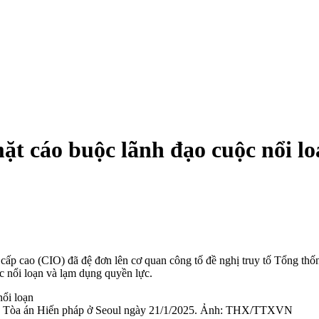
ặt cáo buộc lãnh đạo cuộc nổi l
p cao (CIO) đã đệ đơn lên cơ quan công tố đề nghị truy tố Tổng thống
 nổi loạn và lạ‌m dụn‌g quyền lực.
của Tòa án Hiến pháp ở Seoul ngày 21/1/2025. Ảnh: THX/TTXVN