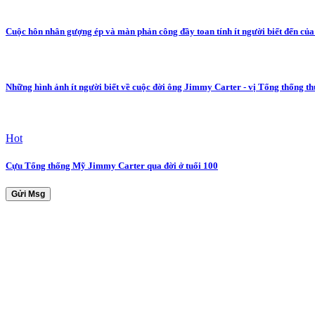
Cuộc hôn nhân gượng ép và màn phản công đầy toan tính ít người biết đến c
Những hình ảnh ít người biết về cuộc đời ông Jimmy Carter - vị Tổng thống t
Hot
Cựu Tổng thống Mỹ Jimmy Carter qua đời ở tuổi 100
Gửi Msg