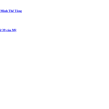
ủa Minh Thế Tông
hứ 39 của Mỹ