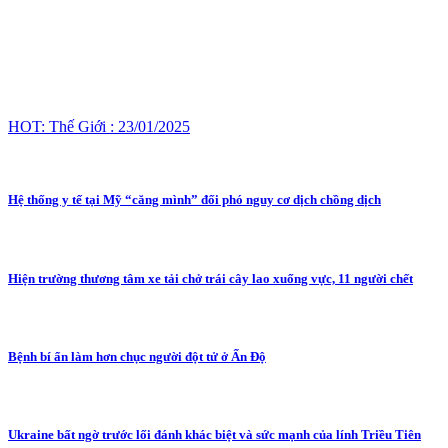
HOT: Thế Giới : 23/01/2025
Hệ thống y tế tại Mỹ “căng mình” đối phó nguy cơ dịch chồng dịch
Hiện trường thương tâm xe tải chở trái cây lao xuống vực, 11 người chết
Bệnh bí ẩn làm hơn chục người đột tử ở Ấn Độ
Ukraine bất ngờ trước lối đánh khác biệt và sức mạnh của lính Triều Tiên