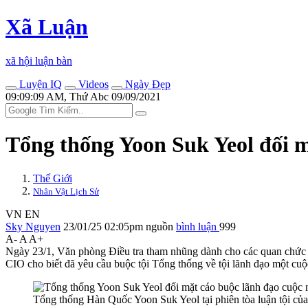
Xã Luận
xã hội luận bàn
Luyện IQ
Videos
Ngày Đẹp
09:09:09 AM, Thứ Abc 09/09/2021
Tổng thống Yoon Suk Yeol đối m
Thế Giới
Nhân Vật Lịch Sử
VN
EN
Sky Nguyen
23/01/25 02:05pm
nguồn
bình luận
999
A-
A
A+
Ngày 23/1, Văn phòng Điều tra tham nhũng dành cho các quan chức cấ
CIO cho biết đã yêu cầu buộc tội Tổng thống về tội lãnh đạo một cuộc
Tổng thống Hàn Quốc Yoon Suk Yeol tại phiên tòa luận tội 