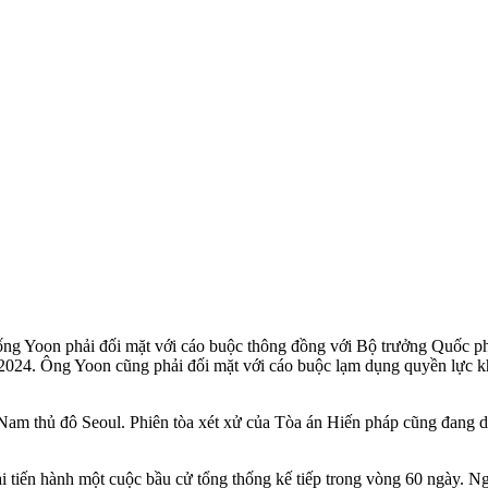
hống Yoon phải đối mặt với cáo buộc thông đồng với Bộ trưởng Quốc
2/2024. Ông Yoon cũng phải đối mặt với cáo buộc lạ‌m dụn‌g quyền lực
Nam thủ đô Seoul. Phiên tòa xét xử của Tòa án Hiến pháp cũng đang diễ
 tiến hành một cuộc bầu cử tổng thống kế tiếp trong vòng 60 ngày. N