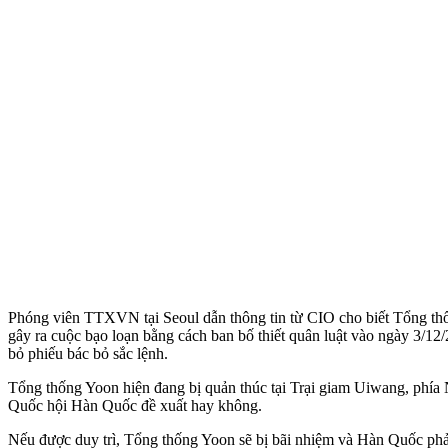
Phóng viên TTXVN tại Seoul dẫn thông tin từ CIO cho biết Tổng t
gây ra cuộc bạo loạn bằng cách ban bố thiết quân luật vào ngày 3/1
bỏ phiếu bác bỏ sắc lệnh.
Tổng thống Yoon hiện đang bị quản thúc tại Trại giam Uiwang, phía 
Quốc hội Hàn Quốc đề xuất hay không.
Nếu được duy trì, Tổng thống Yoon sẽ bị bãi nhiệm và Hàn Quốc phải