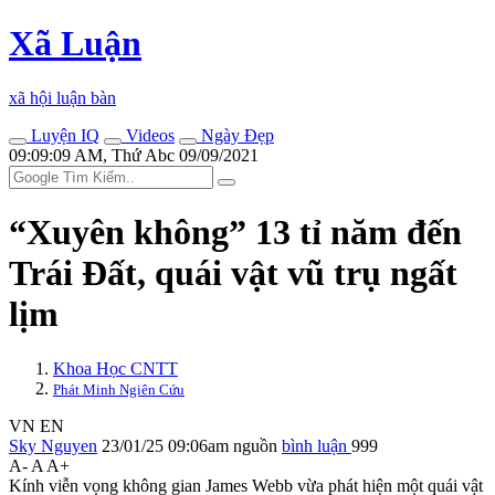
Xã Luận
xã hội luận bàn
Luyện IQ
Videos
Ngày Đẹp
09:09:09 AM, Thứ Abc 09/09/2021
“Xuyên không” 13 tỉ năm đến
Trái Đất, quái vật vũ trụ ngất
lịm
Khoa Học CNTT
Phát Minh Ngiên Cứu
VN
EN
Sky Nguyen
23/01/25 09:06am
nguồn
bình luận
999
A-
A
A+
Kính viễn vọng không gian James Webb vừa phát hiện một quái vật