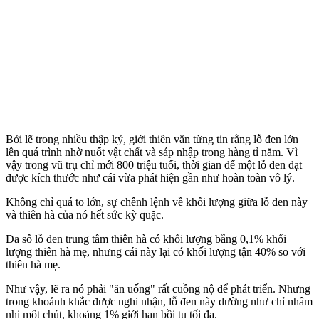
Bởi lẽ trong nhiều thập kỷ, giới thiên văn từng tin rằng lỗ đen lớn
lên quá trình nhờ nuốt vật chất và sáp nhập trong hàng tỉ năm. Vì
vậy trong vũ trụ chỉ mới 800 triệu tuổi, thời gian để một lỗ đen đạt
được kích thước như cái vừa phát hiện gần như hoàn toàn vô lý.
Không chỉ quá to lớn, sự chênh lệnh về khối lượng giữa lỗ đen này
và thiên hà của nó hết sức kỳ quặc.
Đa số lỗ đen trung tâm thiên hà có khối lượng bằng 0,1% khối
lượng thiên hà mẹ, nhưng cái này lại có khối lượng tận 40% so với
thiên hà mẹ.
Như vậy, lẽ ra nó phải "ăn uống" rất cuồng nộ để phát triển. Nhưng
trong khoảnh khắc được nghi nhận, lỗ đen này dường như chỉ nhâm
nhi một chút, khoảng 1% giới hạn bồi tụ tối đa.