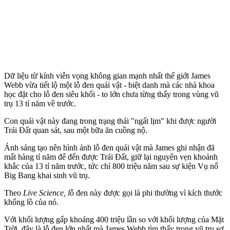
Dữ liệu từ kính viễn vọng không gian mạnh nhất thế giới James
Webb vừa tiết lộ một lỗ đen quái vật - biệt danh mà các nhà khoa
học đặt cho lỗ đen siêu khối - to lớn chưa từng thấy trong vùng vũ
trụ 13 tỉ năm về trước.
Con quái vật này đang trong trạng thái "ngất lịm" khi được người
Trái Đất quan sát, sau một bữa ăn cuồng nộ.
Ánh sáng tạo nên hình ảnh lỗ đen quái vật mà James ghi nhận đã
mất hàng tỉ năm để đến được Trái Đất, giữ lại nguyên vẹn khoảnh
khắc của 13 tỉ năm trước, tức chỉ 800 triệu năm sau sự kiện Vụ nổ
Big Bang khai sinh vũ trụ.
Theo
Live Science, l
ỗ đen này được gọi là phi thường vì kích thước
khổng lồ của nó.
Với khối lượng gấp khoảng 400 triệu lần so với khối lượng của Mặt
Trời, đây là lỗ đen lớn nhất mà James Webb tìm thấy trong vũ trụ sơ