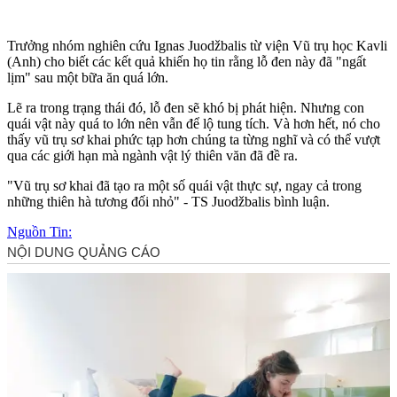
Trưởng nhóm nghiên cứu Ignas Juodžbalis từ viện Vũ trụ học Kavli
(Anh) cho biết các kết quả khiến họ tin rằng lỗ đen này đã "ngất
lịm" sau một bữa ăn quá lớn.
Lẽ ra trong trạng thái đó, lỗ đen sẽ khó bị phát hiện. Nhưng con
quái vật này quá to lớn nên vẫn để lộ tung tích. Và hơn hết, nó cho
thấy vũ trụ sơ khai phức tạp hơn chúng ta từng nghĩ và có thể vượt
qua các giới hạn mà ngành vật lý thiên văn đã đề ra.
"Vũ trụ sơ khai đã tạo ra một số quái vật thực sự, ngay cả trong
những thiên hà tương đối nhỏ" - TS Juodžbalis bình luận.
Nguồn Tin: