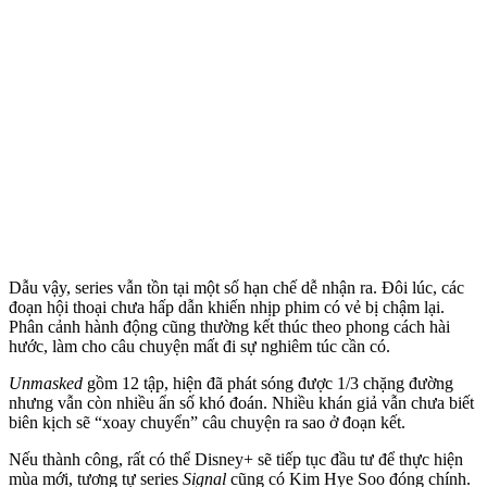
Dẫu vậy, series vẫn tồn tại một số hạn chế dễ nhận ra. Đôi lúc, các
đoạn hội thoại chưa hấp dẫn khiến nhịp phim có vẻ bị chậm lại.
Phân cảnh hành động cũng thường kết thúc theo phong cách hài
hước, làm cho câu chuyện mất đi sự nghiêm túc cần có.
Unmasked
gồm 12 tập, hiện đã phát sóng được 1/3 chặng đường
nhưng vẫn còn nhiều ẩn số khó đoán. Nhiều khán giả vẫn chưa biết
biên kịch sẽ “xoay chuyển” câu chuyện ra sao ở đoạn kết.
Nếu thành công, rất có thể Disney+ sẽ tiếp tục đầu tư để thực hiện
mùa mới, tương tự series
Signal
cũng có Kim Hye Soo đóng chính.