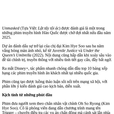
Unmasked
(Tựa Việt:
Lật tẩy tội ác
) được đánh giá là một trong
những phim truyền hình Hàn Quốc được chờ đợi nhất nửa đầu năm
2025.
Dự án đánh dấu sự trở lại của chị đại Kim Hye Soo sau ba năm
vắng bóng màn ảnh nhỏ, kể từ
Juvenile Justice
và
Under the
Queen’s Umbrella
(2022). Nội dung cũng hấp dẫn khi xoáy sâu vào
đề tài chính trị, truyền thông với nhiều tình tiết gay cấn, đầy bất ngờ.
Ra mắt Disney+, tác phẩm nhanh chóng dẫn đầu top 10 bảng xếp
hạng các phim truyền hình ăn khách nhất tại nhiều quốc gia.
Phim cũng tạo được luồng thảo luận sôi nổi trên mạng xã hội, với
phần lớn ý kiến đánh giá cao kịch bản, diễn xuất.
Kịch tính từ những phút đầu
Phim đưa người xem theo chân nhân vật chính Oh So Ryong (Kim
Hye Soo). Cô là phóng viên đang dẫn chương trình mang tên
Trigger – chuyên điều tra các vụ án chấn động mà cảnh sát lẫn phía