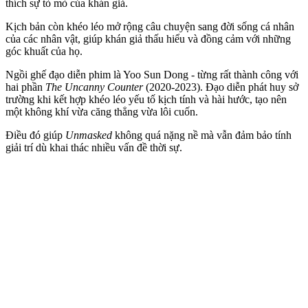
thí‌ch sự tò mò của khán giả.
Kịch bản còn khéo léo mở rộng câu chuyện sang đời sống cá nhân
của các nhân vật, giúp khán giả thấu hiểu và đồng cảm với những
góc khuất của họ.
Ngồi ghế đạo diễn phim là Yoo Sun Dong - từng rất thành công với
hai phần
The Uncanny Counter
(2020-2023). Đạo diễn phát huy sở
trường khi kết hợp khéo léo yếu tố kịch tính và hài hước, tạo nên
một không khí vừa căng thẳng vừa lôi cuốn.
Điều đó giúp
Unmasked
không quá nặng nề mà vẫn đảm bảo tính
giải trí dù khai thác nhiều vấn đề thời sự.