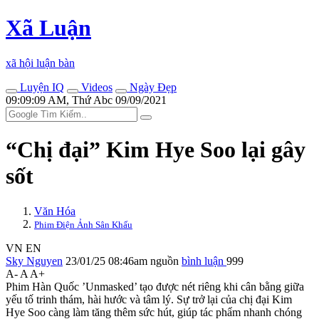
Xã Luận
xã hội luận bàn
Luyện IQ
Videos
Ngày Đẹp
09:09:09 AM, Thứ Abc 09/09/2021
“Chị đại” Kim Hye Soo lại gây
sốt
Văn Hóa
Phim Điện Ảnh Sân Khấu
VN
EN
Sky Nguyen
23/01/25 08:46am
nguồn
bình luận
999
A-
A
A+
Phim Hàn Quốc ’Unmasked’ tạo được nét riêng khi cân bằng giữa
yếu tố trinh thám, hài hước và tâm lý. Sự trở lại của chị đại Kim
Hye Soo càng làm tăng thêm sức hút, giúp tác phẩm nhanh chóng