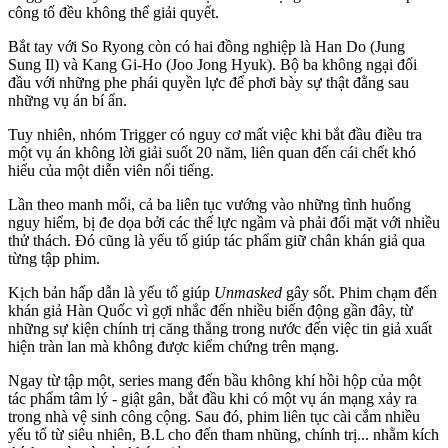
công tố đều không thể giải quyết.
Bắt tay với So Ryong còn có hai đồng nghiệp là Han Do (Jung
Sung Il) và Kang Gi-Ho (Joo Jong Hyuk). Bộ ba không ngại đối
đầu với những phe phái quyền lực để phơi bày sự thật đằng sau
những vụ án bí ẩn.
Tuy nhiên, nhóm Trigger có nguy cơ mất việc khi bắt đầu điều tra
một vụ án không lời giải suốt 20 năm, liên quan đến cái chết khó
hiểu của một diễn viên nổi tiếng.
Lần theo manh mối, cả ba liên tục vướng vào những tình huống
nguy hiểm, bị đe dọa bởi các thế lực ngầm và phải đối mặt với nhiều
thử thách. Đó cũng là yếu tố giúp tác phẩm giữ chân khán giả qua
từng tập phim.
Kịch bản hấp dẫn là yếu tố giúp
Unmasked
gây sốt. Phim chạm đến
khán giả Hàn Quốc vì gợi nhắc đến nhiều biến động gần đây, từ
những sự kiện chính trị căng thẳng trong nước đến việc tin giả xuất
hiện tràn lan mà không được kiểm chứng trên mạng.
Ngay từ tập một, series mang đến bầu không khí hồi hộp của một
tác phẩm tâm lý - giật gân, bắt đầu khi có một vụ án mạng xảy ra
trong nhà vệ sinh công cộng. Sau đó, phim liên tục cài cắm nhiều
yếu tố từ siêu nhiên, B.L cho đến tham nhũng, chính trị... nhằm kíc‌h