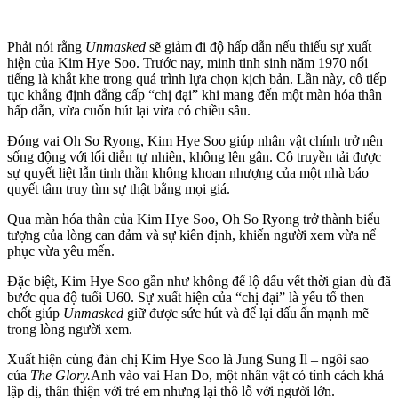
Phải nói rằng
Unmasked
sẽ giảm đi độ hấp dẫn nếu thiếu sự xuất
hiện của Kim Hye Soo. Trước nay, minh tinh sinh năm 1970 nổi
tiếng là khắt khe trong quá trình lựa chọn kịch bản. Lần này, cô tiếp
tục khẳng định đẳng cấp “chị đại” khi mang đến một màn hóa thân
hấp dẫn, vừa cuốn hút lại vừa có chiều sâu.
Đóng vai Oh So Ryong, Kim Hye Soo giúp nhân vật chính trở nên
sống động với lối diễn tự nhiên, không lên gân. Cô truyền tải được
sự quyết liệt lẫn tinh thần không khoan nhượng của một nhà báo
quyết tâm truy tìm sự thật bằng mọi giá.
Qua màn hóa thân của Kim Hye Soo, Oh So Ryong trở thành biểu
tượng của lòng can đảm và sự kiên định, khiến người xem vừa nể
phục vừa yêu mến.
Đặc biệt, Kim Hye Soo gần như không để lộ dấu vết thời gian dù đã
bước qua độ tuổi U60. Sự xuất hiện của “chị đại” là yếu tố then
chốt giúp
Unmasked
giữ được sức hút và để lại dấu ấn mạnh mẽ
trong lòng người xem.
Xuất hiện cùng đàn chị Kim Hye Soo là Jung Sung Il – ngôi sao
của
The Glory
.
Anh vào vai Han Do, một nhân vật có tính cách khá
lập dị, thân thiện với trẻ em nhưng lại thô lỗ với người lớn.