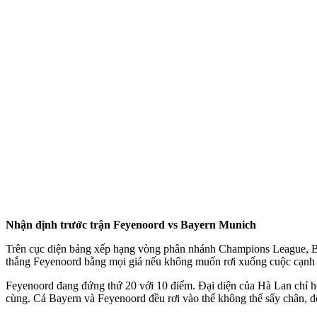
Nhận định trước trận Feyenoord vs Bayern Munich
Trên cục diện bảng xếp hạng vòng phân nhánh Champions League, Ba
thắng Feyenoord bằng mọi giá nếu không muốn rơi xuống cuộc cạnh tr
Feyenoord đang đứng thứ 20 với 10 điểm. Đại diện của Hà Lan chỉ hơn
cùng. Cả Bayern và Feyenoord đều rơi vào thế không thể sẩy chân, d