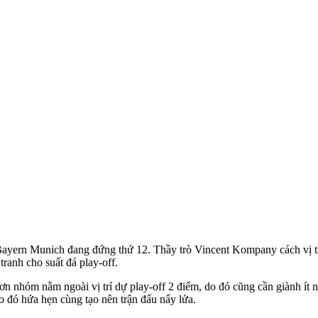
yern Munich đang đứng thứ 12. Thầy trò Vincent Kompany cách vị tr
anh cho suất đá play-off.
 nhóm nằm ngoài vị trí dự play-off 2 điểm, do đó cũng cần giành ít nh
o đó hứa hẹn cùng tạo nên trận đấu nẩy lửa.