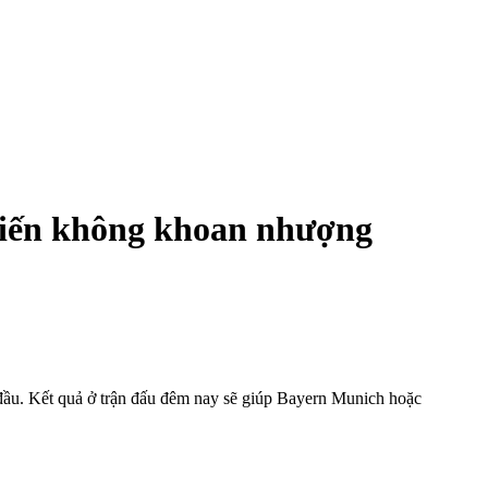
hiến không khoan nhượng
đầu. Kết quả ở trận đấu đêm nay sẽ giúp Bayern Munich hoặc