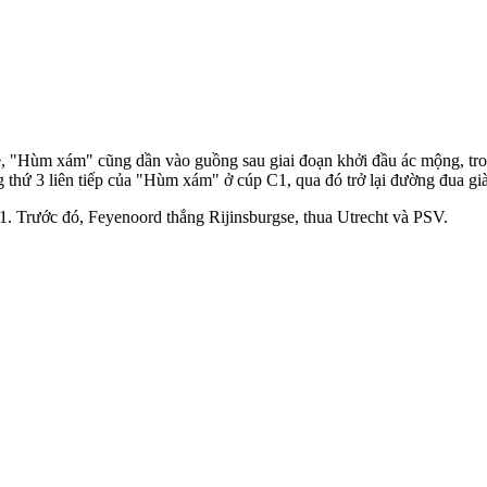
e, "Hùm xám" cũng dần vào guồng sau giai đoạn khởi đầu ác mộng, tron
 thứ 3 liên tiếp của "Hùm xám" ở cúp C1, qua đó trở lại đường đua gi
. Trước đó, Feyenoord thắng Rijinsburgse, thua Utrecht và PSV.