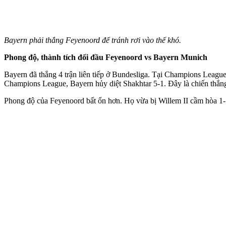
Bayern phải thắng Feyenoord để tránh rơi vào thế khó.
Phong độ, thành tích đối đầu Feyenoord vs Bayern Munich
Bayern đã thắng 4 trận liên tiếp ở Bundesliga. Tại Champions Leagu
Champions League, Bayern hủy diệt Shakhtar 5-1. Đây là chiến thắng
Phong độ của Feyenoord bất ổn hơn. Họ vừa bị Willem II cầm hòa 1-1