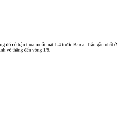
g đó có trận thua muối mặt 1-4 trước Barca. Trận gần nhất ở
ành vé thẳng đến vòng 1/8.