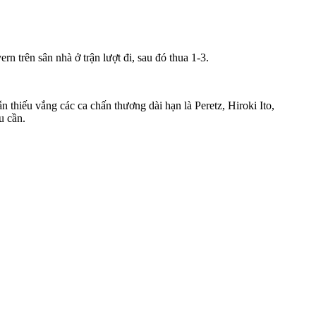
 trên sân nhà ở trận lượt đi, sau đó thua 1-3.
hiếu vắng các ca chấn thương dài hạn là Peretz, Hiroki Ito,
u cần.