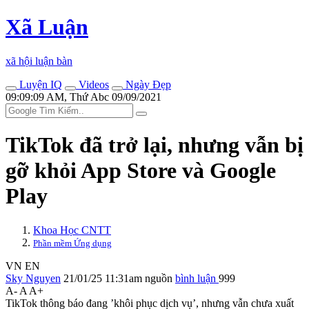
Xã Luận
xã hội luận bàn
Luyện IQ
Videos
Ngày Đẹp
09:09:09 AM, Thứ Abc 09/09/2021
TikTok đã trở lại, nhưng vẫn bị
gỡ khỏi App Store và Google
Play
Khoa Học CNTT
Phần mềm Ứng dụng
VN
EN
Sky Nguyen
21/01/25 11:31am
nguồn
bình luận
999
A-
A
A+
TikTok thông báo đang ’khôi phục dịch vụ’, nhưng vẫn chưa xuất