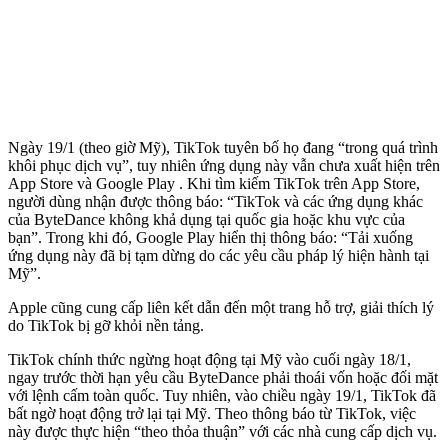
Ngày 19/1 (theo giờ Mỹ), TikTok tuyên bố họ đang “trong quá trình
khôi phục dịch vụ”, tuy nhiên ứng dụng này vẫn chưa xuất hiện trên
App Store và Google Play . Khi tìm kiếm TikTok trên App Store,
người dùng nhận được thông báo: “TikTok và các ứng dụng khác
của ByteDance không khả dụng tại quốc gia hoặc khu vực của
bạn”. Trong khi đó, Google Play hiển thị thông báo: “Tải xuống
ứng dụng này đã bị tạm dừng do các yêu cầu pháp lý hiện hành tại
Mỹ”.
Apple cũng cung cấp liên kết dẫn đến một trang hỗ trợ, giải thích lý
do TikTok bị gỡ khỏi nền tảng.
TikTok chính thức ngừng hoạt động tại Mỹ vào cuối ngày 18/1,
ngay trước thời hạn yêu cầu ByteDance phải thoái vốn hoặc đối mặt
với lệnh cấm toàn quốc. Tuy nhiên, vào chiều ngày 19/1, TikTok đã
bất ngờ hoạt động trở lại tại Mỹ. Theo thông báo từ TikTok, việc
này được thực hiện “theo thỏa thuận” với các nhà cung cấp dịch vụ.