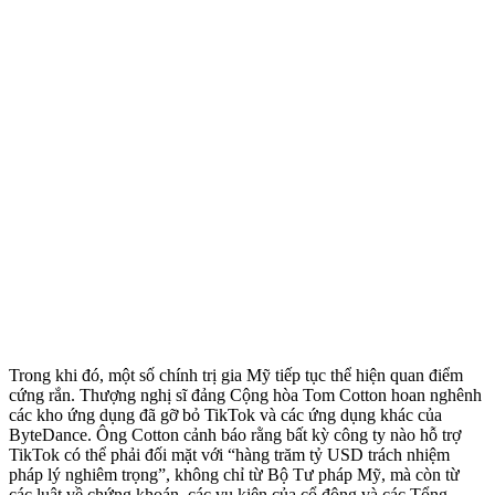
Trong khi đó, một số chính trị gia Mỹ tiếp tục thể hiện quan điểm
cứng rắn. Thượng nghị sĩ đảng Cộng hòa Tom Cotton hoan nghênh
các kho ứng dụng đã gỡ bỏ TikTok và các ứng dụng khác của
ByteDance. Ông Cotton cảnh báo rằng bất kỳ công ty nào hỗ trợ
TikTok có thể phải đối mặt với “hàng trăm tỷ USD trách nhiệm
pháp lý nghiêm trọng”, không chỉ từ Bộ Tư pháp Mỹ, mà còn từ
các luật về chứng khoán, các vụ kiện của cổ đông và các Tổng