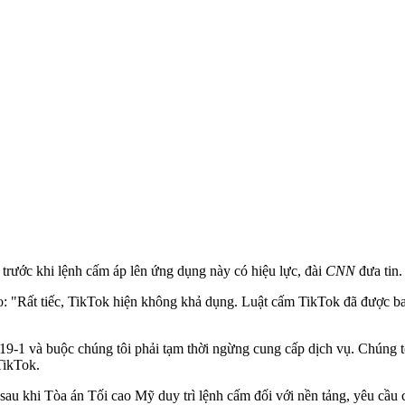
trước khi lệnh cấm áp lên ứng dụng này có hiệu lực, đài
CNN
đưa tin.
 "Rất tiếc, TikTok hiện không khả dụng. Luật cấm TikTok đã được ban
 19-1 và buộc chúng tôi phải tạm thời ngừng cung cấp dịch vụ. Chúng t
TikTok.
sau khi Tòa án Tối cao Mỹ duy trì lệnh cấm đối với nền tảng, yêu cầ