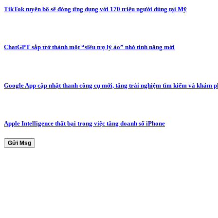
TikTok tuyên bố sẽ đóng ứng dụng với 170 triệu người dùng tại Mỹ
ChatGPT sắp trở thành một “siêu trợ lý ảo” nhờ tính năng mới
Google App cập nhật thanh công cụ mới, tăng trải nghiệm tìm kiếm và khám 
Apple Intelligence thất bại trong việc tăng doanh số iPhone
Gửi Msg