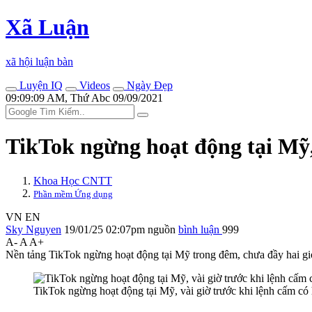
Xã Luận
xã hội luận bàn
Luyện IQ
Videos
Ngày Đẹp
09:09:09 AM, Thứ Abc 09/09/2021
TikTok ngừng hoạt động tại Mỹ, 
Khoa Học CNTT
Phần mềm Ứng dụng
VN
EN
Sky Nguyen
19/01/25 02:07pm
nguồn
bình luận
999
A-
A
A+
Nền tảng TikTok ngừng hoạt động tại Mỹ trong đêm, chưa đầy hai giờ
TikTok ngừng hoạt động tại Mỹ, vài giờ trước khi lệnh cấm c