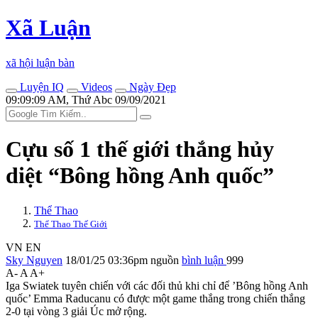
Xã Luận
xã hội luận bàn
Luyện IQ
Videos
Ngày Đẹp
09:09:09 AM, Thứ Abc 09/09/2021
Cựu số 1 thế giới thắng hủy
diệt “Bông hồng Anh quốc”
Thể Thao
Thể Thao Thế Giới
VN
EN
Sky Nguyen
18/01/25 03:36pm
nguồn
bình luận
999
A-
A
A+
Iga Swiatek tuyên chiến với các đối thủ khi chỉ để ’Bông hồng Anh
quốc’ Emma Raducanu có được một game thắng trong chiến thắng
2-0 tại vòng 3 giải Úc mở rộng.