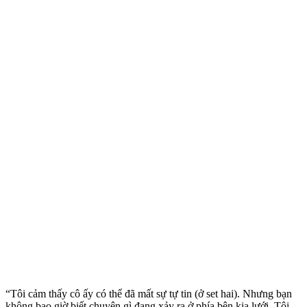
“Tôi cảm thấy cô ấy có thể đã mất sự tự tin (ở set hai). Nhưng bạn
không bao giờ biết chuyện gì đang xảy ra ở phía bên kia lưới. Tôi