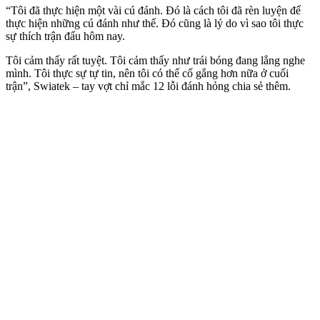
“Tôi đã thực hiện một vài cú đánh. Đó là cách tôi đã rèn luyện để
thực hiện những cú đánh như thế. Đó cũng là lý do vì sao tôi thực
sự thích trận đấu hôm nay.
Tôi cảm thấy rất tuyệt. Tôi cảm thấy như trái bóng đang lắng nghe
mình. Tôi thực sự tự tin, nên tôi có thể cố gắng hơn nữa ở cuối
trận”, Swiatek – tay vợt chỉ mắc 12 lỗi đánh hỏng chia sẻ thêm.