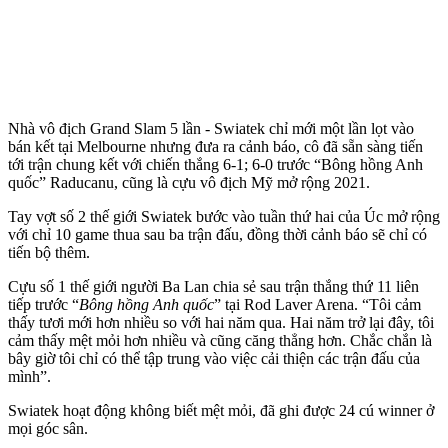
Nhà vô địch Grand Slam 5 lần - Swiatek chỉ mới một lần lọt vào
bán kết tại Melbourne nhưng đưa ra cảnh báo, cô đã sẵn sàng tiến
tới trận chung kết với chiến thắng 6-1; 6-0 trước “Bông hồng Anh
quốc” Raducanu, cũng là cựu vô địch Mỹ mở rộng 2021.
Tay vợt số 2 thế giới Swiatek bước vào tuần thứ hai của Úc mở rộng
với chỉ 10 game thua sau ba trận đấu, đồng thời cảnh báo sẽ chỉ có
tiến bộ thêm.
Cựu số 1 thế giới người Ba Lan chia sẻ sau trận thắng thứ 11 liên
tiếp trước “
Bông hồng Anh quốc
” tại Rod Laver Arena. “Tôi cảm
thấy tươi mới hơn nhiều so với hai năm qua. Hai năm trở lại đây, tôi
cảm thấy mệt mỏi hơn nhiều và cũng căng thẳng hơn. Chắc chắn là
bây giờ tôi chỉ có thể tập trung vào việc cải thiện các trận đấu của
mình”.
Swiatek hoạt động không biết mệt mỏi, đã ghi được 24 cú winner ở
mọi góc sân.