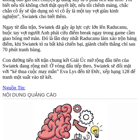
biết nếu tôi không chơi thật quyết liệt, nếu tôi chểnh mảng, chắc
chắn cô ấy sẽ tận dụng nó vì cô ấy là một tay vợt giàu kinh
nghiệm”, Swiatek cho biết thêm.
Ngay từ đầu trận, Swiatek đã gây áp lực cực lớn lên Raducanu,
buộc tay vợt người Anh phải cứu điểm break ngay trong game cầm
giao bóng mở màn. Đó là lần duy nhất Raducanu làm xáo trộn bảng
điểm, khi Swiatek tỏ ra bất khả chiến bại, giành chiến thắng chỉ sau
70 phút tranh hùng.
Con đường tiến tới trận chung kết Giải Úc mở rộng đầu tiên của
Swiatek đang rộng mở. Ở vòng đấu tiếp theo, Swiatek sẽ đối mặt
với “kẻ thua cuộc may mắn” Eva Lys đến từ Đức, xếp hạng 128 để
tranh một suất vào tứ kết.
Nguồn Tin: