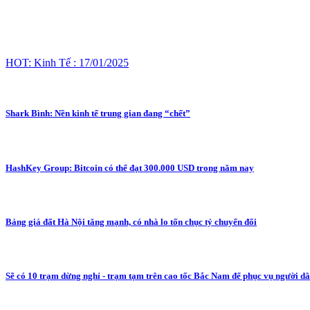
HOT: Kinh Tế : 17/01/2025
Shark Bình: Nền kinh tế trung gian đang “chết”
HashKey Group: Bitcoin có thể đạt 300.000 USD trong năm nay
Bảng giá đất Hà Nội tăng mạnh, có nhà lo tốn chục tỷ chuyển đổi
Sẽ có 10 trạm dừng nghỉ - trạm tạm trên cao tốc Bắc Nam để phục vụ người dâ