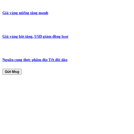
Giá vàng miếng tăng mạnh
Giá vàng bật tăng, USD giảm đồng loạt
Nguồn cung thực phẩm dịp Tết dồi dào
Gửi Msg