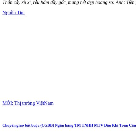
Thân cây xù xì, rêu bám đầy gốc, mang nét đẹp hoang sơ. Ảnh: Tiền
Nguồn Tin:
MỚI: Thị trường ViệtNam
Chuyển giao bắt buộc (CGBB) Ngân hàng TM TNHH MTV Dầu Khí Toàn Cầu