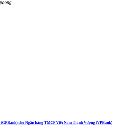
 phong
 (GPBank) cho Ngân hàng TMCP Việt Nam Thịnh Vượng (VPBank)