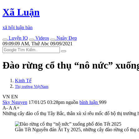
Xã Luận
xã hội luận bàn
Luyện IQ
Videos
Ngày Đẹp
09:09:09 AM, Thứ Abc 09/09/2021
Đào rừng cổ thụ “nô nức” xuốn
Kinh Tế
Thị trường ViệtNam
VN
EN
Sky Nguyen
17/01/25 03:28pm
nguồn
bình luận
999
A-
A
A+
Những cây đào cổ thụ Tây Bắc, thân xù xì rêu mốc đổ bộ thị trường 
Gần Tết Nguyên đán Ất Tỵ 2025, những cây đào rừng cổ thụ đ