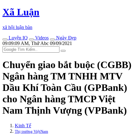
Xã Luận
xã hội luận bàn
Luyện IQ
Videos
Ngày Đẹp
09:09:09 AM, Thứ Abc 09/09/2021
Chuyển giao bắt buộc (CGBB)
Ngân hàng TM TNHH MTV
Dầu Khí Toàn Cầu (GPBank)
cho Ngân hàng TMCP Việt
Nam Thịnh Vượng (VPBank)
Kinh Tế
Thị trường ViệtNam