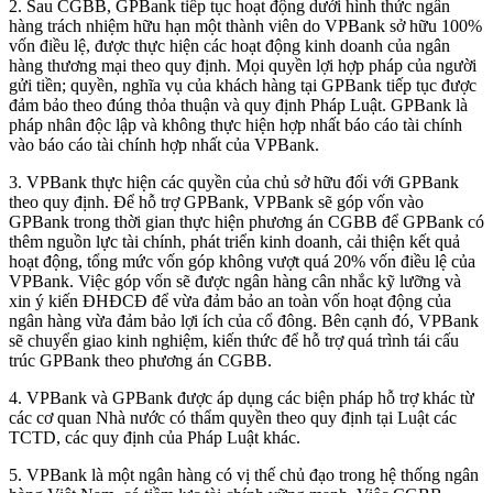
2. Sau CGBB, GPBank tiếp tục hoạt động dưới hình thức ngân
hàng trách nhiệm hữu hạn một thành viên do VPBank sở hữu 100%
vốn điều lệ, được thực hiện các hoạt động kinh doanh của ngân
hàng thương mại theo quy định. Mọi quyền lợi hợp pháp của người
gửi tiền; quyền, nghĩa vụ của khách hàng tại GPBank tiếp tục được
đảm bảo theo đúng thỏa thuận và quy định Pháp Luật. GPBank là
pháp nhân độc lập và không thực hiện hợp nhất báo cáo tài chính
vào báo cáo tài chính hợp nhất của VPBank.
3. VPBank thực hiện các quyền của chủ sở hữu đối với GPBank
theo quy định. Để hỗ trợ GPBank, VPBank sẽ góp vốn vào
GPBank trong thời gian thực hiện phương án CGBB để GPBank có
thêm nguồn lực tài chính, phát triển kinh doanh, cải thiện kết quả
hoạt động, tổng mức vốn góp không vượt quá 20% vốn điều lệ của
VPBank. Việc góp vốn sẽ được ngân hàng cân nhắc kỹ lưỡng và
xin ý kiến ĐHĐCĐ để vừa đảm bảo an toàn vốn hoạt động của
ngân hàng vừa đảm bảo lợi ích của cổ đông. Bên cạnh đó, VPBank
sẽ chuyển giao kinh nghiệm, kiến thức để hỗ trợ quá trình tái cấu
trúc GPBank theo phương án CGBB.
4. VPBank và GPBank được áp dụng các biện pháp hỗ trợ khác từ
các cơ quan Nhà nước có thẩm quyền theo quy định tại Luật các
TCTD, các quy định của Pháp Luật khác.
5. VPBank là một ngân hàng có vị thế chủ đạo trong hệ thống ngân