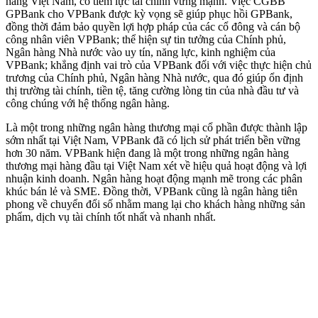
hàng Việt Nam, có tiềm lực tài chính vững mạnh. Việc CGBB
GPBank cho VPBank được kỳ vọng sẽ giúp phục hồi GPBank,
đồng thời đảm bảo quyền lợi hợp pháp của các cổ đông và cán bộ
công nhân viên VPBank; thể hiện sự tin tưởng của Chính phủ,
Ngân hàng Nhà nước vào uy tín, năng lực, kinh nghiệm của
VPBank; khẳng định vai trò của VPBank đối với việc thực hiện chủ
trương của Chính phủ, Ngân hàng Nhà nước, qua đó giúp ổn định
thị trường tài chính, tiền tệ, tăng cường lòng tin của nhà đầu tư và
công chúng với hệ thống ngân hàng.
Là một trong những ngân hàng thương mại cổ phần được thành lập
sớm nhất tại Việt Nam, VPBank đã có lịch sử phát triển bền vững
hơn 30 năm. VPBank hiện đang là một trong những ngân hàng
thương mại hàng đầu tại Việt Nam xét về hiệu quả hoạt động và lợi
nhuận kinh doanh. Ngân hàng hoạt động mạnh mẽ trong các phân
khúc bán lẻ và SME. Đồng thời, VPBank cũng là ngân hàng tiên
phong về chuyển đổi số nhằm mang lại cho khách hàng những sản
phẩm, dịch vụ tài chính tốt nhất và nhanh nhất.